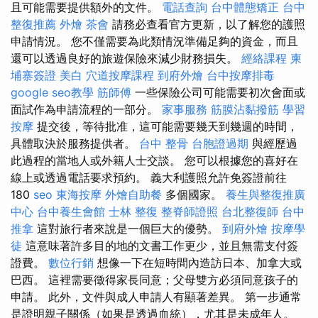
且可能需要提供額外的文件。
電話查詢
台中體態矯正
台中
整復推薦
外燴
茶會
請務必查看官方更新，以了解您的護照
申請情況。 您不僅需要為此類情況準備足夠的資金，而且
還可以透過良好的旅遊保險來減少財務損失。
經絡課程
柬
埔寨簽證
美白
穴道按摩課程
到府外燴
台中按摩排毒
google seo教學
筋師傅
一些保險公司可能需要初次會面或
面試作為申請流程的一部分。
家事服務
筋膜沾黏撥筋
學習
按摩
提交後，等待批准，這可能需要幾天到幾週的時間，
具體取決於服務提供者。
台中 整骨
台胞證過期
與經歷過
此過程的當地人或外籍人士交談。 您可以根據您的喜好在
線上或透過電話要求預約。 義大利護照允許免簽證前往
180
seo
東海按摩
外燴自助餐
多個國家。
養生與整復推廣
中心
台中養生會館
士林 整復
整脊師證照
台北整復師
台中
推拿
這對旅行者來說是一個巨大的優勢。
到府外燴
按摩學
徒
這意味著許多目的地的文書工作更少，並且無需支付簽
證費。
數位行銷
想像一下在短時間內造訪日本、加拿大或
巴西。 這裡需要徵得家長同意；父母雙方必須同意孩子的
申請。 此外，文件與成人申請人有顯著差異。 第一步通常
是證明親子關係（如果是透過血統），尤其是未成年人。