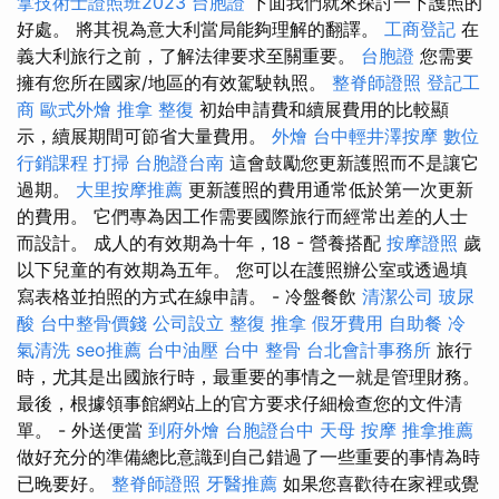
拿技術士證照班2023
台胞證
下面我們就來探討一下護照的
好處。 將其視為意大利當局能夠理解的翻譯。
工商登記
在
義大利旅行之前，了解法律要求至關重要。
台胞證
您需要
擁有您所在國家/地區的有效駕駛執照。
整脊師證照
登記工
商
歐式外燴
推拿 整復
初始申請費和續展費用的比較顯
示，續展期間可節省大量費用。
外燴
台中輕井澤按摩
數位
行銷課程
打掃
台胞證台南
這會鼓勵您更新護照而不是讓它
過期。
大里按摩推薦
更新護照的費用通常低於第一次更新
的費用。 它們專為因工作需要國際旅行而經常出差的人士
而設計。 成人的有效期為十年，18 - 營養搭配
按摩證照
歲
以下兒童的有效期為五年。 您可以在護照辦公室或透過填
寫表格並拍照的方式在線申請。 - 冷盤餐飲
清潔公司
玻尿
酸
台中整骨價錢
公司設立
整復 推拿
假牙費用
自助餐
冷
氣清洗
seo推薦
台中油壓
台中 整骨
台北會計事務所
旅行
時，尤其是出國旅行時，最重要的事情之一就是管理財務。
最後，根據領事館網站上的官方要求仔細檢查您的文件清
單。 - 外送便當
到府外燴
台胞證台中
天母 按摩
推拿推薦
做好充分的準備總比意識到自己錯過了一些重要的事情為時
已晚要好。
整脊師證照
牙醫推薦
如果您喜歡待在家裡或覺