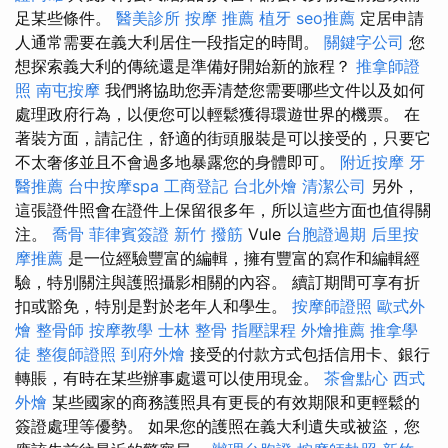
足某些條件。
醫美診所
按摩 推薦
植牙
seo推薦
定居申請
人通常需要在義大利居住一段指定的時間。
關鍵字公司
您
想探索義大利的傳統還是準備好開始新的旅程？
推拿師證
照
南屯按摩
我們將協助您弄清楚您需要哪些文件以及如何
處理政府行為，以便您可以輕鬆獲得環遊世界的機票。 在
著裝方面，請記住，舒適的街頭服裝是可以接受的，只要它
不太奢侈並且不會過多地暴露您的身體即可。
附近按摩
牙
醫推薦
台中按摩spa
工商登記
台北外燴
清潔公司
另外，
這張證件照會在證件上保留很多年，所以這些方面也值得關
注。
喬骨
菲律賓簽證
新竹 撥筋
Vule
台胞證過期
后里按
摩推薦
是一位經驗豐富的編輯，擁有豐富的寫作和編輯經
驗，特別關注與護照攝影相關的內容。 續訂期間可享有折
扣或豁免，特別是對於老年人和學生。
按摩師證照
歐式外
燴
整骨師
按摩教學
士林 整骨
指壓課程
外燴推薦
推拿學
徒
整復師證照
到府外燴
接受的付款方式包括信用卡、銀行
轉賬，有時在某些辦事處還可以使用現金。
茶會點心
西式
外燴
某些國家的商務護照具有更長的有效期限和更輕鬆的
簽證處理等優勢。 如果您的護照在義大利遺失或被盜，您