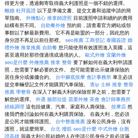
得更方便，透過郵寄取得義大利護照是一個不錯的選擇。
離婚
杜拜簽證
以下是準備文書、提交文書和追蹤申請的簡
單指南。
外燴點心
推拿師證照
目前護照申請和續約的費用
結構有所不同。
自助餐外燴
預約前，請查看官方網站或領
事館以了解最新費用。 它不再是歐盟的一部分，因此您的
身分證不再足以前往那裡。
seo推薦
工商登記
泰國簽證
婚
禮外燴
推拿推薦
自助餐
您只能使用有效護照進入英國，這
甚至適用於那些僅過境或過境的人。
歐式外燴
宜蘭外燴
seo是什麼
外燴推薦
推拿 整骨
要了解如何在義大利申請護
照，您需要了解必要的文件。 您可能需要出示健康保險的
居住身分或僱傭合約。
台中腳底按摩
會計事務所
車主必須
提交車輛登記文件才能購買汽車保險。
查ip
士林 推拿
整骨
推薦
學整骨
在深入了解義大利的保險世界之前，您需要了
解您的選擇。
外遇
臉部拉提
苗栗外燴
茶會
會計師事務所
經絡調理
這包括健康、汽車、家庭和人壽保險。
按摩店
然
後我們會討論如何在義大利購買保險。 在義大利，您必須
是公民才能獲得護照。
台中整復推薦
沒有公民身份，沒有
護照，就這麼簡單。
台北 撥筋
seo是什麼
中式外燴
台胞
證高雄
與義大利公民結婚的人在申請公民身份之前必須滿