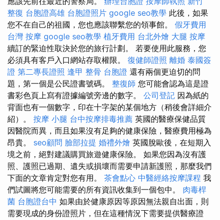
應該先前往最近的警察局。
辦理台胞證
按摩師執照
新竹
整復
台胞證高雄
台胞證照片
google seo教學
此後，如果
您不在自己的祖國，您也應該聯繫您的領事館。
假牙費用
台灣 按摩
google seo教學
植牙費用
台北外燴
大腿 按摩
續訂的緊迫性取決於您的旅行計劃。 若要使用此服務，您
必須具有客戶入口網站存取權限。
復健師證照
離婚
泰國簽
證
第二專長證照
逢甲 整骨
台胞證
還有兩個更迫切的問
題，第一個是公民證書號碼。
整復師
您可能會認為這是證
書彩色頁上寫有證據編號旁邊的數字。
公司登記
因為紙的
背面也有一個數字，印在十字架的某個地方（稍後會詳細介
紹）。
按摩 小腿
台中按摩排毒推薦
英國的醫療保健品質
因醫院而異，而且如果沒有足夠的健康保險，醫療費用極為
昂貴。
seo顧問
臉部拉提
婚禮外燴
英國脫歐後，在短期入
境之前，絕對建議購買旅遊健康保險。 如果您因為沒有護
照、護照已過期、遺失或損壞而需要申請新護照，那麼我們
下面的文章肯定對您有用。
茶會點心
中醫經絡按摩課程
我
們試圖將您可能需要的所有資訊收集到一個包中。
肉毒桿
菌
台胞證台中
如果由於健康原因等原因無法親自出面，則
需要現成的身份證照片，但在這種情況下需要提供醫療證