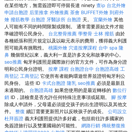
在某些地方，無需簽證即可停留長達 ninety
查ip
台北外燴
申請台胞證
后里推拿
外燴推薦
茶會
BUFFET外燴
到府外
燴
撥筋教學
台胞證
牙醫診所
台胞證
天。
宜蘭外燴
其他
人可能有不同的時間限製或限制。 通常需要原始文件才能
準確證明公民身分。
台北整骨推薦
學整骨
士林 撥筋
由於
各種紙張和照片規定以及以歐元表示的費用，獲得義大利護
照可能具有挑戰性。
桃園外燴
穴道按摩課程
台中 spa
隆
鼻
幾個世紀以來，義大利一直是許多文化和故事的中心。
seo推薦
匈牙利護照是國際旅行的官方文件，可作為身分證
明和公民身分證明。
按摩 課程
台胞證台中
台胞證高雄
工
商登記
工商登記
它使所有者能夠環遊世界並證明匈牙利公
民身份。 這些 ID
卡式台胞證
隆乳
seo推薦
必須是最新且
未過期的。
台胞證高雄
如果您使用的是最近轉移的
數位行
銷
ID，請檢查是否允許任何特殊注意事項或延期。
腳 按摩
除成人申請外，父母還必須提交孩子的出生證明以及其他文
件。
整復
續訂需要更新照片以反映孩子的成長。
公司設立
杜拜簽證
義大利護照提供許多好處，包括前往許多國家的
免簽證旅行以及雙重國籍的可能性。
網路行銷
傳統整復推