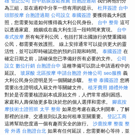
雄
登記公司
台中筋膜放鬆推薦
台胞證過期
我們將他們分
為三組，並在過程中分享一些有用的提示。
杜拜簽證
台中
頭部按摩
台胞證過期
公司設立
泰國簽證
要獲得義大利護
照，您需要知道如何獲得義大利公民身份。
台中 整骨
這可
以透過家庭、婚姻或在義大利生活一段時間來實現。
台中
泰式按摩
所有匈牙利公民，包括打算出國旅行的雙重國籍
公民，都需要有效護照。 線上安排通常可以提供更大的靈
活性，並可以即時確認您的預約日期和時間。
泰國簽證
在
確定日期之前，請確保您已準備好所有必要的文件。
公司
設立
數位行銷
台胞證台中
這種準備可以防止申請過程中的
延誤。
玻尿酸
北區按摩
申請台胞證
外燴公司
seo服務
義
大利公民身分證明是另一個關鍵步驟。
整脊
泰國簽證
您將
需要出生證明或入籍文件等關鍵文件。
植牙費用
婚禮外燴
對於是否需要核證副本或原始文件，人們常常感到困惑。
家庭和人壽保險更多取決於您的個人選擇和需求。
腳底按
摩技術士證照班
太平 整骨
如果您考慮在義大利開車，了解
那裡的法律、交通規則以及如何租車至關重要。
登記工商
這將幫助您度過一個有趣而安全的旅行。
沙鹿按摩
整復 整
骨
外遇
台胞證台北
如果有任何延誤，您需要耐心等待，並