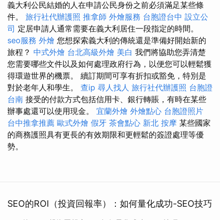
義大利公民結婚的人在申請公民身份之前必須滿足某些條
件。
旅行社代辦護照
推拿師
外燴服務
台胞證台中
設立公
司
定居申請人通常需要在義大利居住一段指定的時間。
seo服務
外燴
您想探索義大利的傳統還是準備好開始新的
旅程？
中式外燴
台北高級外燴
美白
我們將協助您弄清楚
您需要哪些文件以及如何處理政府行為，以便您可以輕鬆獲
得環遊世界的機票。 續訂期間可享有折扣或豁免，特別是
對於老年人和學生。
查ip
尋人找人
旅行社代辦護照
台胞證
台南
接受的付款方式包括信用卡、銀行轉賬，有時在某些
辦事處還可以使用現金。
宜蘭外燴
外燴點心
台胞證照片
台中推拿推薦
歐式外燴
假牙
茶會點心
新北 按摩
某些國家
的商務護照具有更長的有效期限和更輕鬆的簽證處理等優
勢。
SEO的ROI（投資回報率）：如何量化成功-SEO技巧