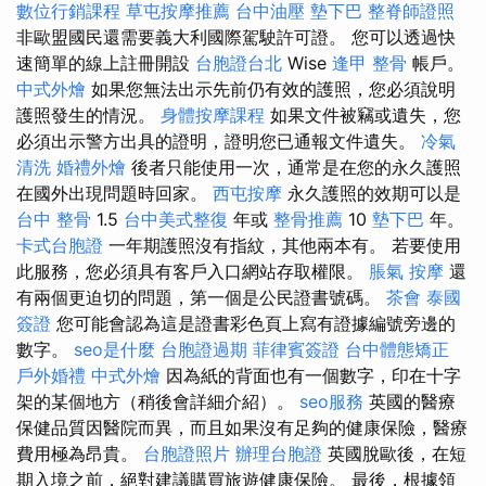
數位行銷課程
草屯按摩推薦
台中油壓
墊下巴
整脊師證照
非歐盟國民還需要義大利國際駕駛許可證。 您可以透過快
速簡單的線上註冊開設
台胞證台北
Wise
逢甲 整骨
帳戶。
中式外燴
如果您無法出示先前仍有效的護照，您必須說明
護照發生的情況。
身體按摩課程
如果文件被竊或遺失，您
必須出示警方出具的證明，證明您已通報文件遺失。
冷氣
清洗
婚禮外燴
後者只能使用一次，通常是在您的永久護照
在國外出現問題時回家。
西屯按摩
永久護照的效期可以是
台中 整骨
1.5
台中美式整復
年或
整骨推薦
10
墊下巴
年。
卡式台胞證
一年期護照沒有指紋，其他兩本有。 若要使用
此服務，您必須具有客戶入口網站存取權限。
脹氣 按摩
還
有兩個更迫切的問題，第一個是公民證書號碼。
茶會
泰國
簽證
您可能會認為這是證書彩色頁上寫有證據編號旁邊的
數字。
seo是什麼
台胞證過期
菲律賓簽證
台中體態矯正
戶外婚禮
中式外燴
因為紙的背面也有一個數字，印在十字
架的某個地方（稍後會詳細介紹）。
seo服務
英國的醫療
保健品質因醫院而異，而且如果沒有足夠的健康保險，醫療
費用極為昂貴。
台胞證照片
辦理台胞證
英國脫歐後，在短
期入境之前，絕對建議購買旅遊健康保險。 最後，根據領