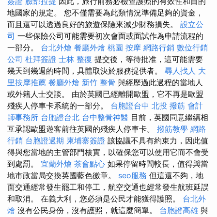
簽證
臉部拉提
因此，旅行前務必檢查護照的有效性和目的
地國家的規定。 您不僅需要為此類情況準備足夠的資金，
而且還可以透過良好的旅遊保險來減少財務損失。
設立公
司
一些保險公司可能需要初次會面或面試作為申請流程的
一部分。
台北外燴
餐廳外燴
桃園 按摩
網路行銷
數位行銷
公司
杜拜簽證
士林 整復
提交後，等待批准，這可能需要
幾天到幾週的時間，具體取決於服務提供者。
尋人找人
大
里按摩推薦
餐廳外燴
新竹 整骨
與經歷過此過程的當地人
或外籍人士交談。 由於英國已經離開歐盟，它不再是歐盟
殘疾人停車卡系統的一部分。
台胞證台中
北投 撥筋
會計
師事務所
台胞證台北
台中整骨神醫
目前，英國同意繼續相
互承認歐盟遊客前往英國的殘疾人停車卡。
撥筋教學
網路
行銷
台胞證過期
柬埔寨簽證
該協議不具有約束力，因此值
得與您當地的主管部門核實，以確保您可以使用它而不會受
到處罰。
宜蘭外燴
茶會點心
如果停留時間較長，值得與當
地市政當局交換英國藍色徽章。
seo服務
但這還不夠，地
面交通經常發生罷工和停工，航空交通也經常發生航班延誤
和取消。 在義大利，您必須是公民才能獲得護照。
台北外
燴
沒有公民身份，沒有護照，就這麼簡單。
台胞證高雄
與