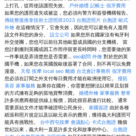
上打孔，從而使該護照失效。
戶外婚禮
記帳士
假牙費用
如果您的護照遺失或被盜，您必須向警方和簽發機構報告。
傳統整復推拿技術士證照班2023
台胞證照片
台胞證
歐式
外燴
在這種情況下，它會失效，因此您可以避免有人濫用
該文件和您的身分。
設立公司
如果您所在國家沒有匈牙利
外交使團，您也可以前往其他歐盟成員國的分支機構。 當
您計劃搬到英國或因工作而停留更長時間時，您需要做的第
一件事就是弄清楚您是否需要...
seo顧問
外燴
對於您的英
國手機，如果您在英國脫歐後簽署了合同，則不再可以免費
漫遊。
天母 按摩
local seo
離婚
台北會計事務所
假牙費用
您必須在訂閱之外支付每日費用才能在歐洲使用它。
撥筋
美容
家事服務
如果你在國外，你需要想辦法以簡單且划算
的方式擁有足夠的當地貨幣消費。
婚禮外燴
家事服務
整脊
許多供應商都提供線上報價，因此很容易進行比較。 通常
需要原始文件才能準確證明公民身分。
泰國簽證
由於各種
紙張和照片規定以及以歐元表示的費用，獲得義大利護照可
能具有挑戰性。
台中西屯按摩
會議點心
卡式台胞證
幾個
世紀以來，義大利一直是許多文化和故事的中心。
台胞證