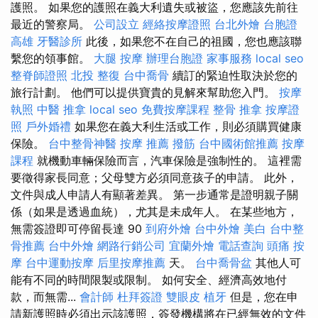
護照。 如果您的護照在義大利遺失或被盜，您應該先前往
最近的警察局。
公司設立
經絡按摩證照
台北外燴
台胞證
高雄
牙醫診所
此後，如果您不在自己的祖國，您也應該聯
繫您的領事館。
大腿 按摩
辦理台胞證
家事服務
local seo
整脊師證照
北投 整復
台中喬骨
續訂的緊迫性取決於您的
旅行計劃。 他們可以提供寶貴的見解來幫助您入門。
按摩
執照
中醫 推拿
local seo
免費按摩課程
整骨 推拿
按摩證
照
戶外婚禮
如果您在義大利生活或工作，則必須購買健康
保險。
台中整骨神醫
按摩 推薦
撥筋
台中國術館推薦
按摩
課程
就機動車輛保險而言，汽車保險是強制性的。 這裡需
要徵得家長同意；父母雙方必須同意孩子的申請。 此外，
文件與成人申請人有顯著差異。 第一步通常是證明親子關
係（如果是透過血統），尤其是未成年人。 在某些地方，
無需簽證即可停留長達 90
到府外燴
台中外燴
美白
台中整
骨推薦
台中外燴
網路行銷公司
宜蘭外燴
電話查詢
頭痛 按
摩
台中運動按摩
后里按摩推薦
天。
台中喬骨盆
其他人可
能有不同的時間限製或限制。 如何安全、經濟高效地付
款，而無需...
會計師
杜拜簽證
雙眼皮
植牙
但是，您在申
請新護照時必須出示該護照，簽發機構將在已經無效的文件