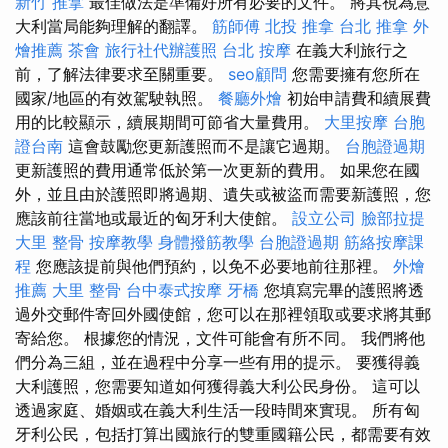
新竹 推拿
最佳做法是準備好所有必要的文件。 將其視為意
大利當局能夠理解的翻譯。
筋師傅
北投 推拿
台北 推拿
外
燴推薦
茶會
旅行社代辦護照
台北 按摩
在義大利旅行之
前，了解法律要求至關重要。
seo顧問
您需要擁有您所在
國家/地區的有效駕駛執照。
餐廳外燴
初始申請費和續展費
用的比較顯示，續展期間可節省大量費用。
大里按摩
台胞
證台南
這會鼓勵您更新護照而不是讓它過期。
台胞證過期
更新護照的費用通常低於第一次更新的費用。 如果您在國
外，並且由於護照即將過期、遺失或被盜而需要新護照，您
應該前往當地或最近的匈牙利大使館。
設立公司
臉部拉提
大里 整骨
按摩教學
身體撥筋教學
台胞證過期
筋絡按摩課
程
您應該提前與他們預約，以免不必要地前往那裡。
外燴
推薦
大里 整骨
台中泰式按摩
牙橋
您填寫完畢的護照將透
過外交郵件寄回外國使館，您可以在那裡領取或要求將其郵
寄給您。 根據您的情況，文件可能會有所不同。 我們將他
們分為三組，並在過程中分享一些有用的提示。 要獲得義
大利護照，您需要知道如何獲得義大利公民身份。 這可以
透過家庭、婚姻或在義大利生活一段時間來實現。 所有匈
牙利公民，包括打算出國旅行的雙重國籍公民，都需要有效