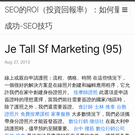
SEO的ROI（投資回報率）：如何量化
成功-SEO技巧
Je Tall Sf Marketing (95)
Aug 27, 2013
線上或親自申請護照：流程、價格、時間 在這些情況下，
一個很好的解決方案是在線照片創建和編輯應用程序，它允
許我們在家中創建身份證照片。
按摩師證照
此選項是申請
簽證時的理想選擇，當我們前往需要簽證的國家/地區時，
除了護照之外，我們還需要簽證。
會計師
士林 推拿
台胞
證照片
免費按摩課程
家事服務
大多數情況下，我們必須攜
帶身分證照片才能簽發簽證。
數位行銷
徵信社
在義大利申
請護照時，儘早預約至關重要。
台中 撥筋
數位行銷公司