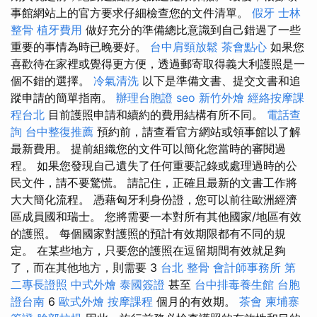
事館網站上的官方要求仔細檢查您的文件清單。
假牙
士林
整骨
植牙費用
做好充分的準備總比意識到自己錯過了一些
重要的事情為時已晚要好。
台中肩頸放鬆
茶會點心
如果您
喜歡待在家裡或覺得更方便，透過郵寄取得義大利護照是一
個不錯的選擇。
冷氣清洗
以下是準備文書、提交文書和追
蹤申請的簡單指南。
辦理台胞證
seo
新竹外燴
經絡按摩課
程台北
目前護照申請和續約的費用結構有所不同。
電話查
詢
台中整復推薦
預約前，請查看官方網站或領事館以了解
最新費用。 提前組織您的文件可以簡化您當時的審閱過
程。 如果您發現自己遺失了任何重要記錄或處理過時的公
民文件，請不要驚慌。 請記住，正確且最新的文書工作將
大大簡化流程。 憑藉匈牙利身份證，您可以前往歐洲經濟
區成員國和瑞士。 您將需要一本對所有其他國家/地區有效
的護照。 每個國家對護照的預計有效期限都有不同的規
定。 在某些地方，只要您的護照在逗留期間有效就足夠
了，而在其他地方，則需要 3
台北 整骨
會計師事務所
第
二專長證照
中式外燴
泰國簽證
甚至
台中排毒養生館
台胞
證台南
6
歐式外燴
按摩課程
個月的有效期。
茶會
柬埔寨