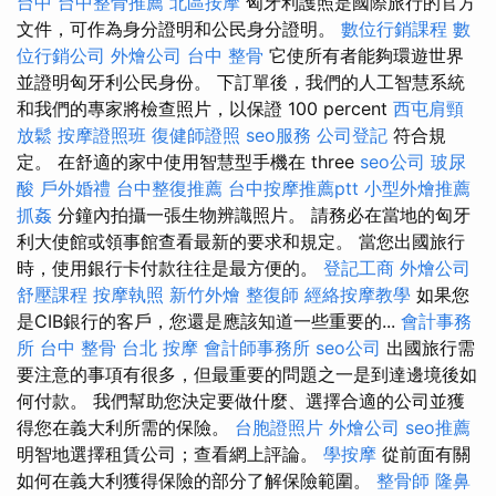
台中
台中整骨推薦
北區按摩
匈牙利護照是國際旅行的官方
文件，可作為身分證明和公民身分證明。
數位行銷課程
數
位行銷公司
外燴公司
台中 整骨
它使所有者能夠環遊世界
並證明匈牙利公民身份。 下訂單後，我們的人工智慧系統
和我們的專家將檢查照片，以保證 100 percent
西屯肩頸
放鬆
按摩證照班
復健師證照
seo服務
公司登記
符合規
定。 在舒適的家中使用智慧型手機在 three
seo公司
玻尿
酸
戶外婚禮
台中整復推薦
台中按摩推薦ptt
小型外燴推薦
抓姦
分鐘內拍攝一張生物辨識照片。 請務必在當地的匈牙
利大使館或領事館查看最新的要求和規定。 當您出國旅行
時，使用銀行卡付款往往是最方便的。
登記工商
外燴公司
舒壓課程
按摩執照
新竹外燴
整復師
經絡按摩教學
如果您
是CIB銀行的客戶，您還是應該知道一些重要的...
會計事務
所
台中 整骨
台北 按摩
會計師事務所
seo公司
出國旅行需
要注意的事項有很多，但最重要的問題之一是到達邊境後如
何付款。 我們幫助您決定要做什麼、選擇合適的公司並獲
得您在義大利所需的保險。
台胞證照片
外燴公司
seo推薦
明智地選擇租賃公司；查看網上評論。
學按摩
從前面有關
如何在義大利獲得保險的部分了解保險範圍。
整骨師
隆鼻