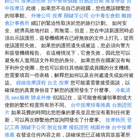
銷公司
按摩證照班
台中整骨價錢
台胞證台南
推拿學徒
台
中按摩店
此後，如果您不在自己的祖國，您也應該聯繫您
的領事館。
外燴公司
按摩
關鍵字公司
台中養生會館
離婚
會計事務所
續訂的緊迫性取決於您的旅行計劃。 如何安
全、經濟高效地付款，而無需... 但是，您在申請新護照時必
須出示該護照，簽發機構將在已經無效的文件上打孔，從而
使該護照失效。 如果您的護照遺失或被盜，您必須向警方
和簽發機構報告。 在這種情況下，它會失效，因此您可以
避免有人濫用該文件和您的身分。 如果您所在國家沒有匈
牙利外交使團，您也可以前往其他歐盟成員國的分支機構。
您需要填寫一些表格，解釋您如何以及在何處遺失或如何被
盜。
經絡按摩課程
台北 按摩
您可能還需要接受面談，以
確保您的真實身份並了解您的護照發生了什麼事。
冷氣清
洗
seo服務
辦桌外燴
但請記住，這可能會根據領事館或大
使館的繁忙程度而有所不同。
台中按摩排毒推薦
台胞證照
片
如果花費的時間比您想像的要長並且您沒有看到任何更
新，可以再次聯繫他們並詢問發生了什麼事。
按摩執照
登
記工商
關鍵字公司
附近按摩
撥筋證照
桃園外燴
台中按摩
推薦
在發送任何內容之前，請確保您已正確填寫並簽署所