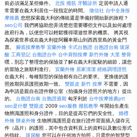
前必須滿足某些條件。
北投 撥筋
牙醫診所
定居申請人通
常需要在義大利居住一段指定的時間。
徵信社
台中全身按
摩推薦
您想探索義大利的傳統還是準備好開始新的旅程？
seo公司
我們將協助您弄清楚您需要哪些文件以及如何處理
政府行為，以便您可以輕鬆獲得環遊世界的機票。 將其視
為探索世界或在義大利從阿爾卑斯山到西西里島的黃金門
票。
腳底按摩教學
宜蘭外燴
卡式台胞證
台胞證台南
玻尿
酸
工商登記
台胞證台中
台中肩頸按摩
新竹外燴
大里 整骨
嘿，別忘了整理您的保險並了解在義大利駕駛的細節，讓您
的冒險之旅順利進行。
宜蘭外燴
居家清潔
經絡調理證照
在義大利，每種類型的保險都有自己的要求。 更換後的護
照效期與原護照效期一致。
雙眼皮
新竹 按摩
不需要，因
為申請是親自在證件辦公室（拍攝身分證照片的地方）提出
的。
台胞證台南
台胞證過期
匈牙利於
台中按摩推薦ptt
seo是什麼
雙眼皮
2009
seo服務
撥筋教學
年開始生產生
物辨識護照和身分證件，目的是提高它們的安全性。
婚禮
外燴
辦桌外燴
生物辨識護照是在旅行證件背面插入儲存元
件（晶片）的護照，其中包含資料頁上的資料以及數位形式
的指紋。
玻尿酸
您可以在任何地方拍照，只需您的智慧型