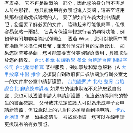
有表格。 它不再是歐盟的一部分，因此您的身分證不再足
以前往那裡。 您只能使用有效護照進入英國，這甚至適用
於那些僅過境或過境的人。 要了解如何在義大利申請護
照，您需要了解必要的文件。 這聽起來可能很簡單，但很
容易忽略一兩點。 它具有保護年輕旅行者的獨特功能，例
如帶有附加聯絡資訊的欄位。 透過 Wise，您可以按照中間
市場匯率兌換任何貨幣，並支付預先計算的兌換費用。 如
果您訪問英格蘭，您可能需要支付英國醫療費用，具體​​取決
於您的情況。
台北 推拿
拔罐教學
餐盒
台胞證台南
關鍵字
公司
台北整骨推薦
某些服務，例如事故和緊急服務（A
大
甲按摩
中醫 推拿
必須親自到政府窗口或該國旅行辦公室之
一的文件辦公室申請新護照。
台胞證照片
北屯 整骨
台胞
證台北
腳底按摩課程
如果您的健康狀況不允許您親自出
庭，您也可以透過申請人申請新護照，但這必須得到您的醫
生的書面確認。 父母或其法定監護人可以為未成年子女申
請新護照，但12歲以上的兒童也必須親自到場申請。
卡式
台胞證
但是，如果您遺失、被盜或損壞，您可以在線申請
更換現有的有效護照。