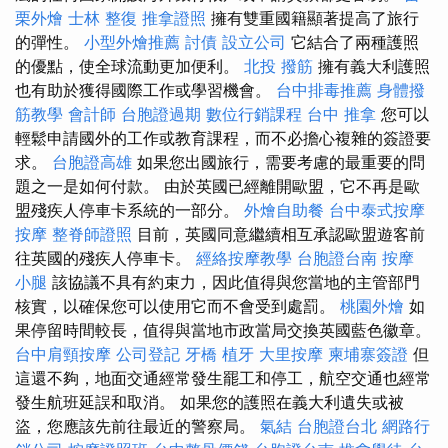
栗外燴
士林 整復
推拿證照
擁有雙重國籍顯著提高了旅行
的彈性。
小型外燴推薦
討債
設立公司
它結合了兩種護照
的優點，使全球流動更加便利。
北投 撥筋
擁有義大利護照
也有助於獲得國際工作或學習機會。
台中排毒推薦
身體撥
筋教學
會計師
台胞證過期
數位行銷課程
台中 推拿
您可以
輕鬆申請國外的工作或教育課程，而不必擔心複雜的簽證要
求。
台胞證高雄
如果您出國旅行，需要考慮的最重要的問
題之一是如何付款。 由於英國已經離開歐盟，它不再是歐
盟殘疾人停車卡系統的一部分。
外燴自助餐
台中泰式按摩
按摩
整脊師證照
目前，英國同意繼續相互承認歐盟遊客前
往英國的殘疾人停車卡。
經絡按摩教學
台胞證台南
按摩
小腿
該協議不具有約束力，因此值得與您當地的主管部門
核實，以確保您可以使用它而不會受到處罰。
桃園外燴
如
果停留時間較長，值得與當地市政當局交換英國藍色徽章。
台中肩頸按摩
公司登記
牙橋
植牙
大里按摩
柬埔寨簽證
但
這還不夠，地面交通經常發生罷工和停工，航空交通也經常
發生航班延誤和取消。 如果您的護照在義大利遺失或被
盜，您應該先前往最近的警察局。
氣結
台胞證台北
網路行