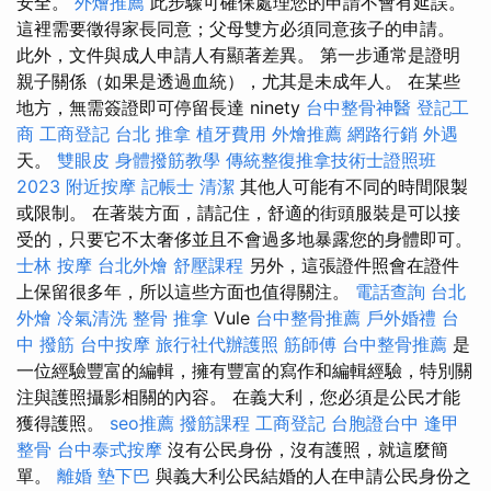
安全。
外燴推薦
此步驟可確保處理您的申請不會有延誤。
這裡需要徵得家長同意；父母雙方必須同意孩子的申請。
此外，文件與成人申請人有顯著差異。 第一步通常是證明
親子關係（如果是透過血統），尤其是未成年人。 在某些
地方，無需簽證即可停留長達 ninety
台中整骨神醫
登記工
商
工商登記
台北 推拿
植牙費用
外燴推薦
網路行銷
外遇
天。
雙眼皮
身體撥筋教學
傳統整復推拿技術士證照班
2023
附近按摩
記帳士
清潔
其他人可能有不同的時間限製
或限制。 在著裝方面，請記住，舒適的街頭服裝是可以接
受的，只要它不太奢侈並且不會過多地暴露您的身體即可。
士林 按摩
台北外燴
舒壓課程
另外，這張證件照會在證件
上保留很多年，所以這些方面也值得關注。
電話查詢
台北
外燴
冷氣清洗
整骨 推拿
Vule
台中整骨推薦
戶外婚禮
台
中 撥筋
台中按摩
旅行社代辦護照
筋師傅
台中整骨推薦
是
一位經驗豐富的編輯，擁有豐富的寫作和編輯經驗，特別關
注與護照攝影相關的內容。 在義大利，您必須是公民才能
獲得護照。
seo推薦
撥筋課程
工商登記
台胞證台中
逢甲
整骨
台中泰式按摩
沒有公民身份，沒有護照，就這麼簡
單。
離婚
墊下巴
與義大利公民結婚的人在申請公民身份之