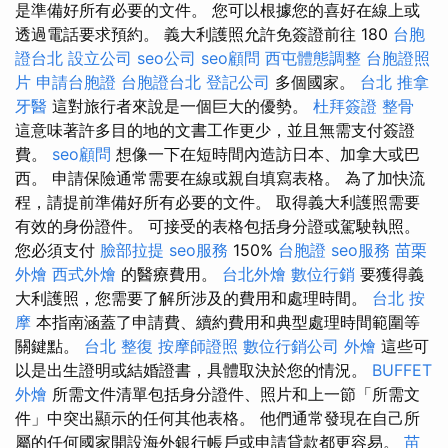
是準備好所有必要的文件。 您可以根據您的喜好在線上或
透過電話要求預約。 義大利護照允許免簽證前往 180
台胞
證台北
設立公司
seo公司
seo顧問
西屯體態調整
台胞證照
片
申請台胞證
台胞證台北
登記公司
多個國家。
台北 推拿
牙醫
這對旅行者來說是一個巨大的優勢。
杜拜簽證
整骨
這意味著許多目的地的文書工作更少，並且無需支付簽證
費。
seo顧問
想像一下在短時間內造訪日本、加拿大或巴
西。 申請保險通常需要在線或親自填寫表格。 為了加快流
程，請提前準備好所有必要的文件。 取得義大利護照需要
有效的身份證件。 可接受的表格包括身分證或駕駛執照。
您必須支付
臉部拉提
seo服務
150%
台胞證
seo服務
苗栗
外燴
西式外燴
的醫療費用。
台北外燴
數位行銷
要獲得義
大利護照，您需要了解所涉及的費用和處理時間。
台北 按
摩
本指南涵蓋了申請費、續約費用和典型處理時間範圍等
關鍵點。
台北 整復
按摩師證照
數位行銷公司
外燴
這些可
以是出生證明或結婚證書，具體取決於您的情況。
BUFFET
外燴
所需文件清單包括身分證件、照片和上一節「所需文
件」中突出顯示的任何其他表格。 他們通常發現在自己所
屬的任何國家開設海外銀行帳戶或申請貸款都更容易。
苗