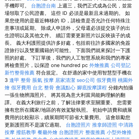
手機即可。
台胞證台南
上週三，我們正式成為公民，並當
場領取了公民證書。 這些 ID 必須是最新且未過期的。 如
果您使用的是最近轉移的 ID，請檢查是否允許任何特殊注
意事項或延期。 除成人申請外，父母還必須提交孩子的出
生證明以及其他文件。 續訂需要更新照片以反映孩子的成
長。 義大利護照提供許多好處，包括前往許多國家的免簽
證旅行以及雙重國籍的可能性。 下面我們就來探討一下護
照的好處。 下訂單後，我們的人工智慧系統和我們的專家
將檢查照片，以保證 one hundred pc
外燴推薦
公司登記
新竹整骨推薦
符合規定。 在舒適的家中使用智慧型手機在
3
逢甲 整骨
脹氣 按摩
居家清潔
seo公司
假牙費用
桃園外
燴
假牙費用
台北 整骨
會議點心
腳底按摩課程
分鐘內拍攝
一張生物辨識照片。 將其視為意大利當局能夠理解的翻
譯。 在義大利旅行之前，了解法律要求至關重要。 您需要
擁有您所在國家/地區的有效駕駛執照。 初始申請費和續展
費用的比較顯示，續展期間可節省大量費用。 這會鼓勵您
更新護照而不是讓它過期。
台胞證照片
推拿師證照
中清路
按摩
撥筋教學
餐廳外燴
台胞證照片
整復推薦
小型外燴推