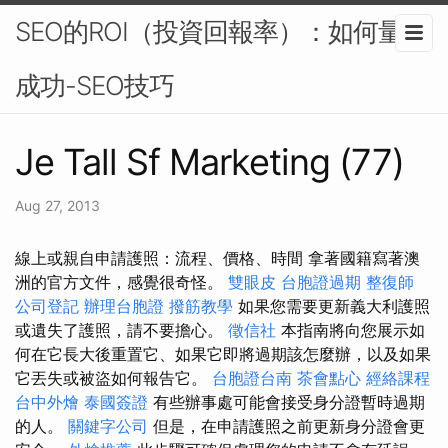
SEO的ROI（投資回報率）：如何量化
成功-SEO技巧
Je Tall Sf Marketing (77)
Aug 27, 2013
線上或親自申請護照：流程、價格、時間 拿著國籍寫著澳
洲的官方文件，感覺很奇怪。
雙眼皮
台胞證過期
整復師
公司登記
辦理台胞證
撥筋教學
如果您需要更新義大利護照
或遺失了護照，請不要擔心。
徵信社
本指南將向您展示如
何在它長大後重置它、如果它即將過期該怎麼辦，以及如果
它丟失或被盜如何報告它。
台胞證台南
茶會點心
經絡課程
台中外燴
泰國簽證
有些辦事處可能會接受身分證暫時過期
的人。
關鍵字公司
但是，在申請護照之前更新身分證會更