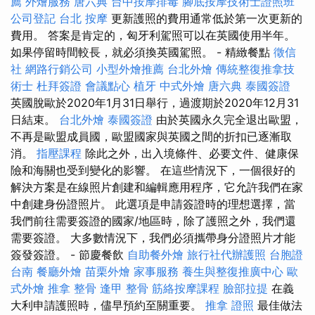
薦
外燴服務
唐六典
台中按摩排毒
腳底按摩技術士證照班
公司登記
台北 按摩
更新護照的費用通常低於第一次更新的
費用。 答案是肯定的，匈牙利駕照可以在英國使用半年。
如果停留時間較長，就必須換英國駕照。 - 精緻餐點
徵信
社
網路行銷公司
小型外燴推薦
台北外燴
傳統整復推拿技
術士
杜拜簽證
會議點心
植牙
中式外燴
唐六典
泰國簽證
英國脫歐於2020年1月31日舉行，過渡期於2020年12月31
日結束。
台北外燴
泰國簽證
由於英國永久完全退出歐盟，
不再是歐盟成員國，歐盟國家與英國之間的折扣已逐漸取
消。
指壓課程
除此之外，出入境條件、必要文件、健康保
險和海關也受到變化的影響。 在這些情況下，一個很好的
解決方案是在線照片創建和編輯應用程序，它允許我們在家
中創建身份證照片。 此選項是申請簽證時的理想選擇，當
我們前往需要簽證的國家/地區時，除了護照之外，我們還
需要簽證。 大多數情況下，我們必須攜帶身分證照片才能
簽發簽證。 - 節慶餐飲
自助餐外燴
旅行社代辦護照
台胞證
台南
餐廳外燴
苗栗外燴
家事服務
養生與整復推廣中心
歐
式外燴
推拿 整骨
逢甲 整骨
筋絡按摩課程
臉部拉提
在義
大利申請護照時，儘早預約至關重要。
推拿 證照
最佳做法