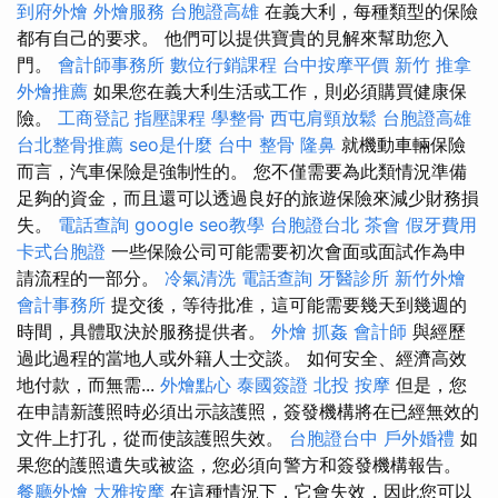
到府外燴
外燴服務
台胞證高雄
在義大利，每種類型的保險
都有自己的要求。 他們可以提供寶貴的見解來幫助您入
門。
會計師事務所
數位行銷課程
台中按摩平價
新竹 推拿
外燴推薦
如果您在義大利生活或工作，則必須購買健康保
險。
工商登記
指壓課程
學整骨
西屯肩頸放鬆
台胞證高雄
台北整骨推薦
seo是什麼
台中 整骨
隆鼻
就機動車輛保險
而言，汽車保險是強制性的。 您不僅需要為此類情況準備
足夠的資金，而且還可以透過良好的旅遊保險來減少財務損
失。
電話查詢
google seo教學
台胞證台北
茶會
假牙費用
卡式台胞證
一些保險公司可能需要初次會面或面試作為申
請流程的一部分。
冷氣清洗
電話查詢
牙醫診所
新竹外燴
會計事務所
提交後，等待批准，這可能需要幾天到幾週的
時間，具體取決於服務提供者。
外燴
抓姦
會計師
與經歷
過此過程的當地人或外籍人士交談。 如何安全、經濟高效
地付款，而無需...
外燴點心
泰國簽證
北投 按摩
但是，您
在申請新護照時必須出示該護照，簽發機構將在已經無效的
文件上打孔，從而使該護照失效。
台胞證台中
戶外婚禮
如
果您的護照遺失或被盜，您必須向警方和簽發機構報告。
餐廳外燴
大雅按摩
在這種情況下，它會失效，因此您可以