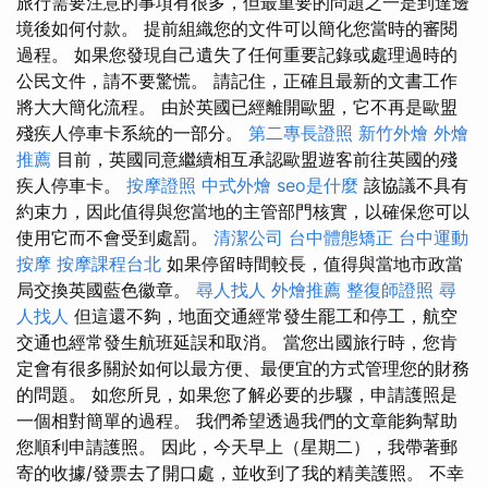
旅行需要注意的事項有很多，但最重要的問題之一是到達邊
境後如何付款。 提前組織您的文件可以簡化您當時的審閱
過程。 如果您發現自己遺失了任何重要記錄或處理過時的
公民文件，請不要驚慌。 請記住，正確且最新的文書工作
將大大簡化流程。 由於英國已經離開歐盟，它不再是歐盟
殘疾人停車卡系統的一部分。
第二專長證照
新竹外燴
外燴
推薦
目前，英國同意繼續相互承認歐盟遊客前往英國的殘
疾人停車卡。
按摩證照
中式外燴
seo是什麼
該協議不具有
約束力，因此值得與您當地的主管部門核實，以確保您可以
使用它而不會受到處罰。
清潔公司
台中體態矯正
台中運動
按摩
按摩課程台北
如果停留時間較長，值得與當地市政當
局交換英國藍色徽章。
尋人找人
外燴推薦
整復師證照
尋
人找人
但這還不夠，地面交通經常發生罷工和停工，航空
交通也經常發生航班延誤和取消。 當您出國旅行時，您肯
定會有很多關於如何以最方便、最便宜的方式管理您的財務
的問題。 如您所見，如果您了解必要的步驟，申請護照是
一個相對簡單的過程。 我們希望透過我們的文章能夠幫助
您順利申請護照。 因此，今天早上（星期二），我帶著郵
寄的收據/發票去了開口處，並收到了我的精美護照。 不幸