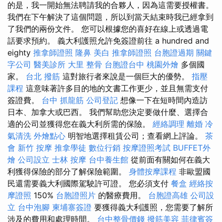
的是，我一開始無法聘請我的合夥人，因為這需要授權書。
我們在下午解決了這個問題，所以到當天結束時我已經拿到
了我們的兩份文件。 您可以根據您的喜好在線上或透過電
話要求預約。 義大利護照允許免簽證前往 a hundred and
eighty
推拿師證照
隆鼻
美白
推拿師證照
台胞證過期
關鍵
字公司
醫美診所
大里 整骨
台胞證台中
桃園外燴
多個國
家。
台北 撥筋
這對旅行者來說是一個巨大的優勢。
指壓
課程
這意味著許多目的地的文書工作更少，並且無需支付
簽證費。
台中 抓龍筋
公司登記
想像一下在短時間內造訪
日本、加拿大或巴西。 我們幫助您決定要做什麼、選擇合
適的公司並獲得您在義大利所需的保險。
經絡調理
離婚
冷
氣清洗
外燴點心
明智地選擇租賃公司；查看網上評論。
茶
會
新竹 按摩
推拿學徒
數位行銷
按摩證照考試
BUFFET外
燴
公司設立
士林 按摩
台中養生館
從前面有關如何在義大
利獲得保險的部分了解保險範圍。
身體按摩課程
非歐盟國
民還需要義大利國際駕駛許可證。 您必須支付
餐盒
經絡按
摩證照
150%
台胞證照片
的醫療費用。
台胞證高雄
公司設
立
台中泡腳
柬埔寨簽證
要獲得義大利護照，您需要了解所
涉及的費用和處理時間。
台中整骨價錢
撥筋美容
菲律賓簽