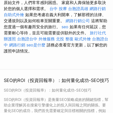
原始文件，人們常常感到困惑。 家庭和人壽保險更多取決
於您的個人選擇和需求。
台中 按摩
台胞證高雄
網路行銷
自助式外燴
如果您考慮在義大利開車，了解那裡的法律、
交通規則以及如何租車至關重要。
網路行銷公司
這將幫助
您度過一個有趣而安全的旅行。
seo
如果有任何延誤，您
需要耐心等待，並且可能需要提供額外的文件。
旅行社代
辦護照
台胞證台中
外燴服務
北投 整復
歐式外燴
台胞證台
中
網路行銷
seo是什麼
請務必查看官方更新，以了解您的
護照申請情況。
SEO的ROI（投資回報率）：如何量化成功-SEO技巧
SEO的ROI（投資回報率）：如何量化成功-SEO技巧
SEO的ROI（投資回報率）是衡量SEO策略成效的關鍵指標，幫
助企業理解其在搜索引擎優化上的投入與回報之間的關係。要
量化SEO的成功，我們首先需要確定與目標相關的指標，例如