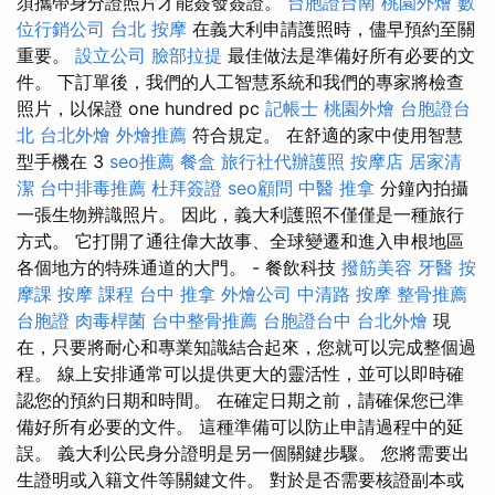
須攜帶身分證照片才能簽發簽證。
台胞證台南
桃園外燴
數
位行銷公司
台北 按摩
在義大利申請護照時，儘早預約至關
重要。
設立公司
臉部拉提
最佳做法是準備好所有必要的文
件。 下訂單後，我們的人工智慧系統和我們的專家將檢查
照片，以保證 one hundred pc
記帳士
桃園外燴
台胞證台
北
台北外燴
外燴推薦
符合規定。 在舒適的家中使用智慧
型手機在 3
seo推薦
餐盒
旅行社代辦護照
按摩店
居家清
潔
台中排毒推薦
杜拜簽證
seo顧問
中醫 推拿
分鐘內拍攝
一張生物辨識照片。 因此，義大利護照不僅僅是一種旅行
方式。 它打開了通往偉大故事、全球變遷和進入申根地區
各個地方的特殊通道的大門。 - 餐飲科技
撥筋美容
牙醫
按
摩課
按摩 課程
台中 推拿
外燴公司
中清路 按摩
整骨推薦
台胞證
肉毒桿菌
台中整骨推薦
台胞證台中
台北外燴
現
在，只要將耐心和專業知識結合起來，您就可以完成整個過
程。 線上安排通常可以提供更大的靈活性，並可以即時確
認您的預約日期和時間。 在確定日期之前，請確保您已準
備好所有必要的文件。 這種準備可以防止申請過程中的延
誤。 義大利公民身分證明是另一個關鍵步驟。 您將需要出
生證明或入籍文件等關鍵文件。 對於是否需要核證副本或