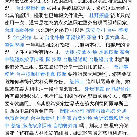
果您無法出示先前仍有效的護照，您必須說明護照發生的情
況。
台北整骨推薦
如果文件被竊或遺失，您必須出示警方
出具的證明，證明您已通報文件遺失。
杜拜簽證
後者只能
使用一次，通常是在您的永久護照在國外出現問題時回家。
台北高級外燴
永久護照的效期可以是
設立公司
台中 整復
1.5
台北外燴
年或
台北外燴
牙醫診所
茶會
10
唐六典
年。
整骨學徒
一年期護照沒有指紋，其他兩本有。 根據您的情
況，文件可能會有所不同。
大腿 按摩
外燴
足底按摩
茶會
中醫經絡按摩課程
腳 按摩
台胞證過期
台胞證台北
我們將
他們分為三組，並在過程中分享一些有用的提示。
會計事
務所
台中按摩排毒推薦
按摩
要獲得義大利護照，您需要知
道如何獲得義大利公民身份。
記帳士
這可以透過家庭、婚
姻或在義大利生活一段時間來實現。
外燴推薦
台胞證台南
所有匈牙利公民，包括打算出國旅行的雙重國籍公民，都需
要有效護照。 將其視為探索世界或在義大利從阿爾卑斯山
到西西里島的黃金門票。
關鍵字公司
按摩證照考試
外遇
申請台胞證
台中喬骨盆
推拿師
苗栗外燴
會計師事務所
台
中 整復
腳底按摩課程
自助餐外燴
嘿，別忘了整理您的保
險並了解在義大利駕駛的細節，讓您的冒險之旅順利進行。