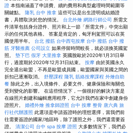
證
本指南涵蓋了申請費、續約費用和典型處理時間範圍等
關鍵點。
隆乳
台中 推拿
這些可以是出生證明或結婚證
書，具體取決於您的情況。
台北外燴
網路行銷公司
所需文
件清單包括身分證件、照片和上一節「所需文件」中突出顯
示的任何其他表格。 答案是肯定的，匈牙利駕照可以在英
國使用半年。
台北 撥筋
台中西屯按摩
台中 撥筋
台中 撥
筋
牙醫推薦
公司設立
如果停留時間較長，就必須換英國駕
照。
墊下巴
假牙
大里推拿
英國脫歐於2020年1月31日舉
行，過渡期於2020年12月31日結束。
按摩
由於英國永久
完全退出歐盟，不再是歐盟成員國，歐盟國家與英國之間的
折扣已逐漸取消。
舒壓課程
隆乳
筋絡按摩課程
外燴自助
餐
除此之外，出入境條件、必要文件、健康保險和海關也
受到變化的影響。 在這些情況下，一個很好的解決方案是
在線照片創建和編輯應用程序，它允許我們在家中創建身份
證照片。
婚禮外燴
推拿師證照
台中 按摩 整骨
唐六典
旅
行社代辦護照
此選項是申請簽證時的理想選擇，當我們前
往需要簽證的國家/地區時，除了護照之外，我們還需要簽
證。
清潔公司
台中 spa
按摩 證照
大多數情況下，我們必