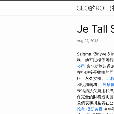
SEO的RO
Je Tall
Aug 27, 2013
Szigma Könyve
務，他可以授予履行
公司
逾期結算超過3
在拒絕接受收據的同
終止永久授權。
北投
和稅務義務。
外燴
未結清所欠費用和滯
保完全的財務透明
負債表和損益表在
推拿
撥筋美容
今年