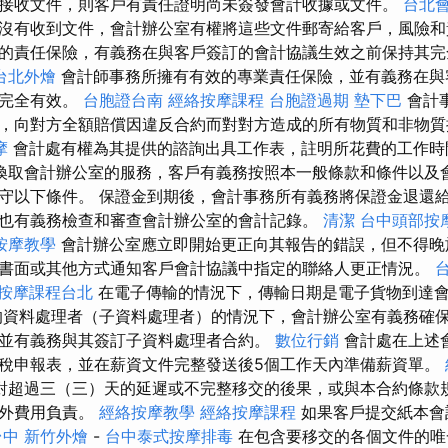
接收文件，則客戶有責任證明尚未簽發會計收據或文件。
台北
沒有收到文件，會計辦公室有權將這些文件郵寄給客戶，風險和
的責任保險，有義務在與客戶簽訂的會計協議生效之前保持其
台北外燴
會計師事務所擁有有效的專業責任保險，並有義務在與
險完全有效。
台胞證台南
經絡按摩課程
台胞證過期
墊下巴
會計
，向對方全額賠償因違反合約而對對方造成的所有物質和非物
摩
會計處有權為其提供的諮詢出具工作表，註明所花費的工作時
換取會計辦公室的服務，客戶有義務按照本一般條款和條件以及
守以下條件。 保證金到期後，會計事務所有義務將保證金退還
也有義務檢查和審查會計辦公室的會計記錄。
清潔
台中頭部按
按摩教學
會計辦公室應立即開始更正向其報告的錯誤，但不得晚
書面或其他方式通知客戶會計協議中指定的聯絡人更正情況。
台
按摩課程台北
在電子傳輸的情況下，傳輸日期是電子貨物到達
的資料處理者（子資料處理者）的情況下，會計辦公室有義務確
並有義務與其簽訂子資料處理者合約。
數位行銷
會計處在上述
稅申報表，並在薪資文件完整發送後5個工作天內準備薪資單。
對超過三（三）天的延遲或不完整移交的後果，或與本合約條款
額外費用負責。
經絡按摩教學
經絡按摩課程
如果客戶提交紙本會
台中
新竹外燴
-
台中泰式按摩排毒
在包含要移交的各個文件的唯