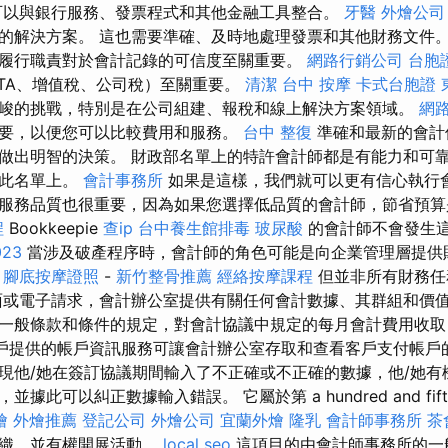
以與銀行服務、發票程式和其他金融工具整合。
牙醫
外燴公司
的解決方案。 這也需要準確、及時地處理發票和其他財務文件
履行職責對於會計記錄的可信度至關重要。
網路行銷公司
台胞
ATA、增值稅、公司稅）至關重要。
清潔
台中 按摩
卡式台胞證
峻的挑戰，特別是在公司組建、報稅和線上解決方案領域。
網
要，以便您可以比較費用和服務。
台中 整復
準確和最新的會計
做出明智的決策。 財政部名單上的特許會計師都是有能力和可
在此名單上。
會計事務所
如果是這樣，我們就可以更有信心執行
服務品質也很重要，因為如果您選擇低品質的會計師，節省預
程
Bookkeepie
查ip
台中養生館排毒
玻尿酸
的會計師不會發生
23
當涉及破產程序時，會計師的角色可能是向企業管理層提供
策
腳底按摩證照
-
新竹整骨推薦
經絡按摩課程
但並非所有財務任
面或電子請求，會計辦公室提供有關任何會計數據、其群組和價值
一般條款和條件的規定，對會計協議中規定的每月會計費用收取 
接向客戶提供的帳戶資訊服務可讓會計辦公室存取和查看客戶支付帳戶
現他/她在簽訂協議期間輸入了不正確或不正確的數據，他/她有
據此可以糾正數據輸入錯誤。 它屬於第 a hundred and fif
燴
外燴推薦
登記公司
外燴公司
宜蘭外燴
隆乳
會計師事務所
茶
組織，並有權開展活動。
local seo
這項目的由會計師事務所的一