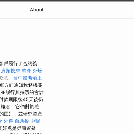
About
立 如果客戶履行了合約義
中肩頸按摩
整脊
外燴
處理。
台中體態矯正
單方面通知稅務機關
理並履行其持續的會計
付款期限後45天後仍
計概念，它們對於確
的區別，並研究資產
骨
外遇
自助餐
中醫
其好處是毋庸置疑