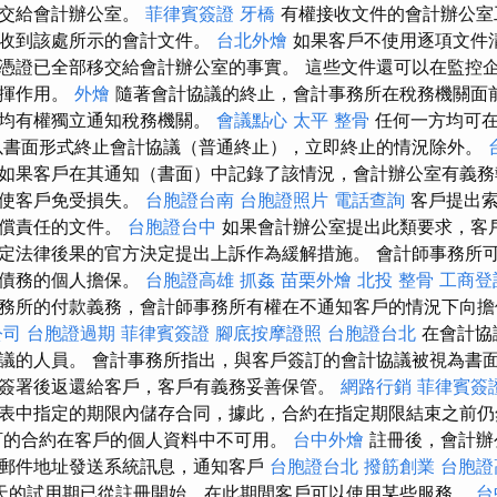
移交給會計辦公室。
菲律賓簽證
牙橋
有權接收文件的會計辦公室
已收到該處所示的會計文件。
台北外燴
如果客戶不使用逐項文件
憑證已全部移交給會計辦公室的事實。 這些文件還可以在監控
發揮作用。
外燴
隨著會計協議的終止，會計事務所在稅務機關面
方均有權獨立通知稅務機關。
會議點心
太平 整骨
任何一方均可
以書面形式終止會計協議（普通終止），立即終止的情況除外。
如果客戶在其通知（書面）中記錄了該情況，會計辦公室有義務
而使客戶免受損失。
台胞證台南
台胞證照片
電話查詢
客戶提出索
賠償責任的文件。
台胞證台中
如果會計辦公室提出此類要求，客
定法律後果的官方決定提出上訴作為緩解措施。 會計師事務所
戶債務的個人擔保。
台胞證高雄
抓姦
苗栗外燴
北投 整骨
工商登
務所的付款義務，會計師事務所有權在不通知客戶的情況下向擔
公司
台胞證過期
菲律賓簽證
腳底按摩證照
台胞證台北
在會計協
議的人員。 會計事務所指出，與客戶簽訂的會計協議被視為書
簽署後返還給客戶，客戶有義務妥善保管。
網路行銷
菲律賓簽
表中指定的期限內儲存合同，據此，合約在指定期限結束之前
訂的合約在客戶的個人資料中不可用。
台中外燴
註冊後，會計辦
郵件地址發送系統訊息，通知客戶
台胞證台北
撥筋創業
台胞證
天的試用期已從註冊開始，在此期間客戶可以使用某些服務。
台