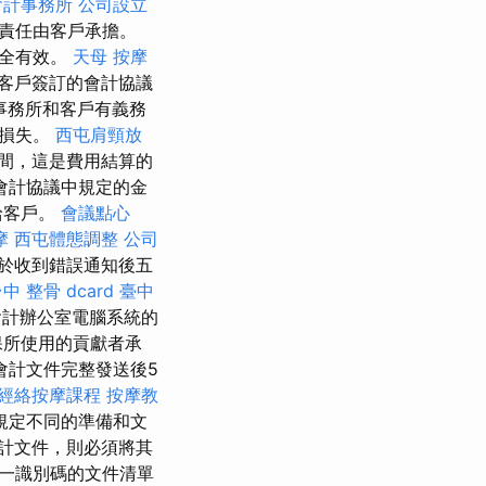
會計事務所
公司設立
責任由客戶承擔。
完全有效。
天母 按摩
客戶簽訂的會計協議
事務所和客戶有義務
質損失。
西屯肩頸放
間，這是費用結算的
會計協議中規定的金
給客戶。
會議點心
摩
西屯體態調整
公司
於收到錯誤通知後五
中 整骨 dcard
臺中
會計辦公室電腦系統的
保所使用的貢獻者承
會計文件完整發送後5
經絡按摩課程
按摩教
規定不同的準備和文
計文件，則必須將其
一識別碼的文件清單