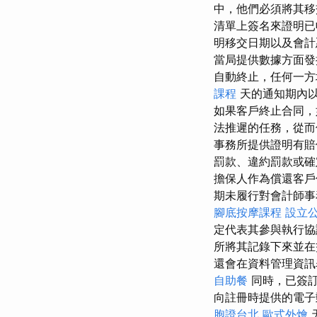
中，他們必須將其
清單上簽名來證明
明移交日期以及會計
當局提供數據方面
自動終止，任何一
課程
天的通知期內
如果客戶終止合同，
法推遲的任務，從
事務所提供證明有
罰款、違約罰款或確
擔保人作為償還客
期未履行對會計師事
腳底按摩課程
設立
定代表其參與執行協
所將其記錄下來並在
還會在資料管理資訊
自助餐
同時，已簽
向註冊時提供的電子
胞證台北
歐式外燴