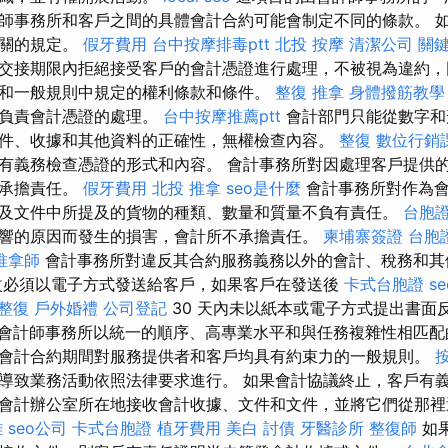
師事務所和客戶之間的具體會計合約可能會制定不同的條款。 
相關的規定。
假牙費用
台中按摩排毒ptt
北投 按摩
清潔公司
關
交接期限內拒絕接受客戶的會計憑證進行處理，不被視為違約，
和一般規則中規定的權利條款和條件。
整復 推拿
身體撥筋教學
務負責會計憑證的處理。
台中按摩推薦ptt
會計部門只能從數字和
件、收據和其他資料的正確性，無權檢查內容。
整復
數位行銷
有義務檢查憑證的形式和內容。 會計事務所對因處理客戶提供
不承擔責任。
假牙費用
北投 推拿
seo是什麼
會計事務所對作為會
及文件中所提及的貨物的種類、數量和質量不負有責任。
台胞
響的原因而發生的損害，會計所不承擔責任。
柬埔寨簽證
台胞
推拿師
會計事務所對違反其合約服務義務以外的會計、稅務和其
改必須以電子方式發送給客戶，如果客戶在發送後
卡式台胞證
s
 整復
戶外婚禮
公司登記
30 天內未以紙本或電子方式提出書面
會計師事務所以統一的順序、高專業水平和與任務複雜性相匹配
會計合約期間對服務提供者和客戶均具有約束力的一般規則。
導致業務活動依照法律要求進行。 如果會計協議終止，客戶有
會計辦公室所在地接收會計收據、文件和文件，並將它們從那
雄
seo公司
卡式台胞證
植牙費用
美白
討債
牙醫診所
整復師
如