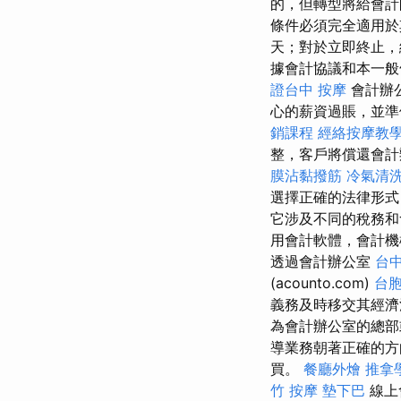
的，但轉型將給會計
條件必須完全適用
天；對於立即終止，
據會計協議和本一般
證台中
按摩
會計辦
心的薪資過賬，並
銷課程
經絡按摩教
整，客戶將償還會計
膜沾黏撥筋
冷氣清
選擇正確的法律形
它涉及不同的稅務
用會計軟體，會計機
透過會計辦公室
台中
(acounto.com)
台
義務及時移交其經濟
為會計辦公室的總部
導業務朝著正確的
買。
餐廳外燴
推拿
竹 按摩
墊下巴
線上