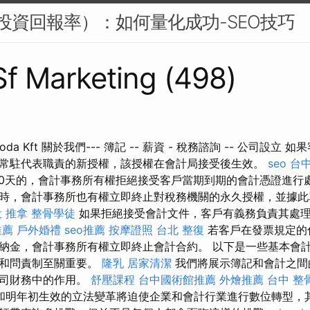
I（投資回報率）：如何量化成功-SEO技巧
 Sf Marketing (498)
lő Iroda Kft 關於我們--- 簿記 -- 薪資 - 稅務諮詢 -- 公司設
常駐代表職責的新授權，該授權在會計局接受後生效。
seo
台
0天的，會計事務所有權拒絕接受客戶當期到期的會計憑證進行
時，會計事務所也有權立即終止對稅務機關的永久授權，並據此
 推拿
整骨學徒
如果拒絕接受會計文件，客戶有義務負責其處
推薦
戶外婚禮
seo推薦
按摩證照
台北 整復
若客戶在發票規定的
納金，會計事務所有權立即終止會計合約。 以下是一些基本會
度和問責制至關重要。
隆乳
居家清潔
我們將展示簿記和會計之間
公司財務中的作用。
舒壓課程
台中國術館推薦
外燴推薦
台中 整
和明年初生效的立法變革將迫使企業和會計行業進行數位轉型，