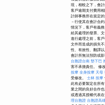
現，相較之下，會計
客戶逾期支付費用
計師事務所在規定的
－行使其在會計合約
情況下，客戶有義
給其處理的發票、文
進行處理之前，客戶
文件而造成的損失
性、有效性、翻譯以
會計所無法預防或影
台胞證台南
墊下巴
害不承擔責任。 修
按摩
全身按摩
天母
受修改。
士林 按摩
此有必要製定在所有
業之間的良好合作也
或透過其授權代表在
理台胞證
台胞證高