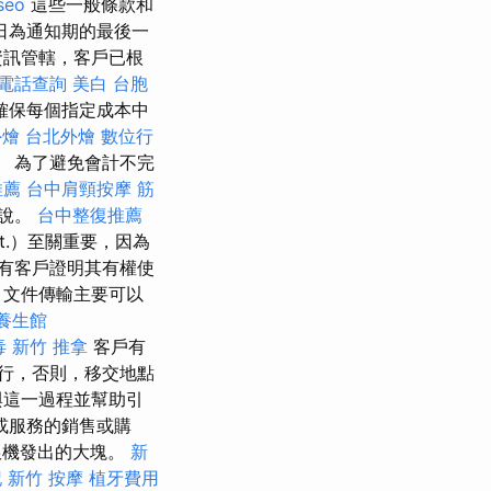
 seo
這些一般條款和
日為通知期的最後一
資訊管轄，客戶已根
電話查詢
美白
台胞
確保每個指定成本中
外燴
台北外燴
數位行
 為了避免會計不完
推薦
台中肩頸按摩
筋
來說。
台中整復推薦
ft.）至關重要，因為
有客戶證明其有權使
 文件傳輸主要可以
養生館
毒
新竹 推拿
客戶有
行，否則，移交地點
與這一過程並幫助引
或服務的銷售或購
銀機發出的大塊。
新
記
新竹 按摩
植牙費用