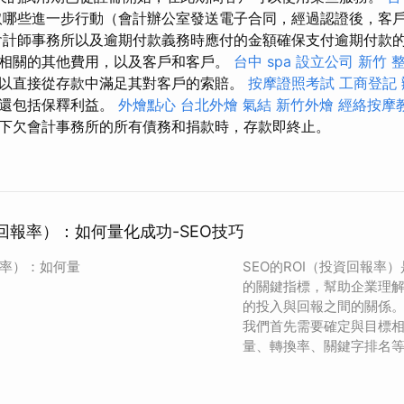
哪些進一步行動（會計辦公室發送電子合同，經過認證後，客
會計師事務所以及逾期付款義務時應付的金額確保支付逾期付款
相關的其他費用，以及客戶和客戶。
台中 spa
設立公司
新竹 
以直接從存款中滿足其對客戶的索賠。
按摩證照考試
工商登記
釋還包括保釋利益。
外燴點心
台北外燴
氣結
新竹外燴
經絡按摩
下欠會計事務所的所有債務和捐款時，存款即終止。
資回報率）：如何量化成功-SEO技巧
報率）：如何量
SEO的ROI（投資回報率
的關鍵指標，幫助企業理
的投入與回報之間的關係。
我們首先需要確定與目標
量、轉換率、關鍵字排名