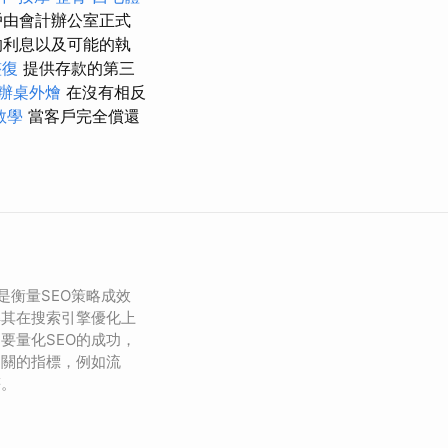
戶由會計辦公室正式
的利息以及可能的執
整復
提供存款的第三
辦桌外燴
在沒有相反
教學
當客戶完全償還
）是衡量SEO策略成效
解其在搜索引擎優化上
要量化SEO的成功，
相關的指標，例如流
等。