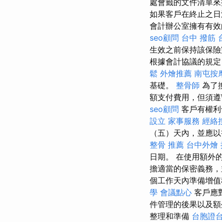
處會籤的文件清單來
如果客戶在終止之日
會計辦公室擁有有效
seo顧問
台中 撥筋
生效之前保持該保
根據會計協議的規定
鬆
外燴推薦
南屯按
基礎。
整骨師
為了
額支付費用，但須遵
seo顧問
客戶有權利
設立
家事服務
經絡
（五）天內，並應以
整骨 推薦
台中外燴
日期。 在使用額外
擔適當的保密義務，
個工作天內準備增值
學
會議點心
客戶應
件管理的後果以及
整理和準備
台胞證