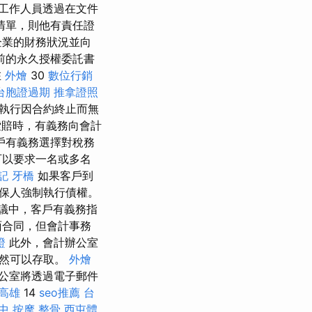
工作人員透過在文件
清單，則他有責任證
企業的財務狀況並向
前的永久授權委託書
在
外燴
30
數位行銷
台胞證過期
推拿證照
執行因合約終止而無
賠時，有義務向會計
戶有義務選擇對稅務
可以要求一名或多名
記
牙橋
如果客戶到
保人強制執行債權。
議中，客戶有義務指
面合同，但會計事務
證
此外，會計辦公室
仍然可以存取。
外燴
公室將透過電子郵件
高雄
14
seo推薦
台
中 按摩 整骨
西屯體