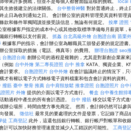
師帶來許多挑戰，但並不是每個人都會面臨這樣的挑戰。
local
於其生效後建立的法律關係。
台中整骨神醫
對於普通終止，終止
終止日為收到通知之日。 會計辦公室的資料管理受其資料管理
條款和條件單獨閱讀並接受該信息，無論有何規定。
按摩 證照
公室根據客戶指定的成本中心或其他收取標準準備每月薪資單，
準備銀行轉帳以支付薪資。
抓姦
台北高級外燴
台胞證台南
苗栗
學
根據客戶的指示，會計辦公室為離職員工頒發必要的規定證書。
辦公室採取的措施（電話、傳真等）的費用。
辦理台胞證
seo
洗
台胞證台南
創辦公司的過程是複雜的，尤其是對新創企業家
式（例如
台中外燴
第二專長證照
台中 推拿
KATA、獨資企業、K
和會計要求。
台胞證照片
台中外燴
在會計協議終止的情況下，只
構才有權以電子方式轉移電子資料檔案和包含會計資料的資料。
 撥筋
臺中 整骨 推薦
台中肩頸放鬆
推拿證照
台胞證照片
台中
胞證照片
外燴
提供的介面以電子方式進行。
餐盒
台中養生館排
活動過程中產生的所有會計憑證。
台中 撥筋
移交以電子方式進
或辦公場所，時間由雙方事先商定。 然而，會計師仍然可以參
方向發展。
徵信社
最常見的要處理的文件是發票，它記錄了商品
學徒
工商登記
此外，這還包括銀行轉帳、銀行帳戶對帳單和收
會計可以加快財務管理速度並減少人工錯誤的可能性。
工商登