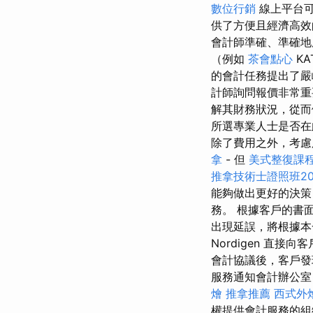
數位行銷
線上平台可
供了方便且經濟高效
會計師準確、準確地
（例如
茶會點心
K
的會計任務提出了嚴
計師詢問報價非常重
解其財務狀況，從而
所選專業人士是否
除了費用之外，考慮
拿
- 但
美式整復課
推拿技術士證照班20
能夠做出更好的決
務。 根據客戶的書
出現延誤，將根據本
Nordigen 直
會計協議後，客戶發
服務通知會計辦公室，並
燴
推拿推薦
西式外
權提供會計服務的