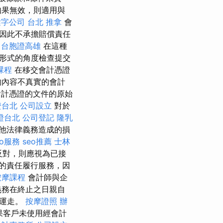
如果無效，則適用與
鍵字公司
台北 推拿
會
因此不承擔賠償責任
台胞證高雄
在這種
形式的角度檢查提交
課程
在移交會計憑證
的內容不真實的會計
計憑證的文件的原始
證台北
公司設立
對於
證台北
公司登記
隆乳
他法律義務造成的損
eo服務
seo推薦
士林
反對，則應視為已接
的責任履行服務，因
按摩課程
會計師與企
義務在終止之日親自
裡運走。
按摩證照
辦
果客戶未使用經會計