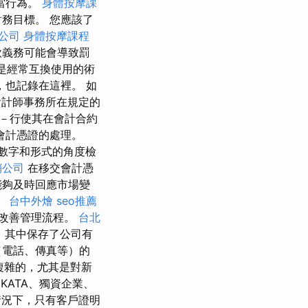
當行為。
身體按摩課
務目標。 您應該了
公司
身體按摩課程
款義務可能會導致罰
是經常互換使用的術
也記錄在這裡。 如
計師事務所在規定的
－行使其在會計合約
會計憑證的處理。
數字和形式的角度檢
銷公司
在移交會計憑
能夠及時回應市場變
。
台中外燴
seo推薦
改善管理流程。
台北
，其中保存了公司有
（電話、傳真等）的
複雜的，尤其是對新
KATA、獨資企業、
況下，只有客戶證明