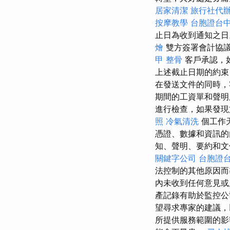
居家清潔
旅行社代
按摩教學
台胞證台
止日為收到通知之日
燴
雙方簽署會計協議
甲 整骨
客戶承認，
上述截止日期的約束
在發送文件的同時，
期間的工資單和聲
進行檢查，如果發現
照
冷氣清洗
個工作
憑證、數據和資訊
知、聲明、要約和文
關鍵字公司
台胞證
法控制的其他原因而
內未收到任何意見或
產記錄有助於監控
望尋求專家的建議
所提供服務範圍的