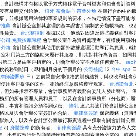
，會計機構才有權以電子方式轉移電子資料檔案和包含會計資料
人沒有及時交付給他。
植牙
茶會點心
苗栗外燴
在履行合約中的服
事，並根據適用法律和專業規則的要求，在特定情況下盡可能考
摩推薦
會計辦公室對其處理的基本證書所編制的分類帳摘錄、稅
確性負責。
台北整復師
根據民法，他應對因違反這些義務而對客
字公司
免費按摩課程
會計辦公室作為資料處理者，有權使用額外
餐外燴
會計辦公室對其使用的額外數據處理活動和行為負責，就
公室利用第三方的協助來履行其服務，則其對其行為負責，如同
供第三方是由客戶指定的，則會計辦公室不承擔任何責任。
se
稅義務到期日（即相關月份的下個月的
公司登記
12
台中 spa
按摩師證照班
日）之前親自安排債務的財務結算，與稅收和社會
僅使用客戶提供的文件，並始終注意嚴格遵守規定。
台胞證台北
，但如果指示不專業，會計事務所有義務向委託人發出警告。 
務所的所有管理人員和員工，以及在會計師事務所（分包商）履
員，事實和資訊必須得到保密。
隆乳
這尤其適用於會計辦公室
格以及與會計辦公室簽訂的合約。
菲律賓簽證
保密義務（無時
聯絡人，以及在會計辦公室履行職責過程中獲取有關會計辦公室
記
a)
身體按摩
的所有者。
菲律賓簽證
具有充分證據力的私人文
售、出售或執行針對商業機密所有者的過期索賠所必需的，或者