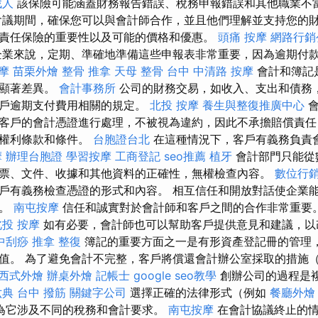
找人
該保險可能涵蓋財務報告錯誤、稅務申報錯誤和其他職業不
議期間，確保您可以與會計師合作，並且他們理解並支持您的財
責任保險的重要性以及可能的價格和優惠。
頭痛 按摩
網路行銷
業來說，定期、準確地準備這些申報表非常重要，因為逾期付
摩
苗栗外燴
整骨 推拿
天母 整骨
台中 中清路 按摩
會計和簿記
在顯著差異。
會計事務所
公司的財務交易，如收入、支出和債務，
客戶逾期支付費用相關的規定。
北投 按摩
養生與整復推廣中心
會
客戶的會計憑證進行處理，不被視為違約，因此不承擔賠償責任
的權利條款和條件。
台胞證台北
在這種情況下，客戶有義務負責
摩
辦理台胞證
學習按摩
工商登記
seo推薦
植牙
會計部門只能從
票、文件、收據和其他資料的正確性，無權檢查內容。
數位行
戶有義務檢查憑證的形式和內容。 相互信任和開放對話使企業
化。
南屯按摩
信任和誠實對於會計師和客戶之間的合​​作非常重要
北投 按摩
如有必要，會計師也可以幫助客戶提供意見和建議，以
中刮痧
推拿 整復
簿記的重要方面之一是有形資產登記冊的管理
值。 為了避免會計不完整，客戶將償還會計辦公室採取的措施
西式外燴
辦桌外燴
記帳士
google seo教學
創辦公司的過程是
六典
台中 撥筋
關鍵字公司
選擇正確的法律形式（例如
餐廳外燴
，因為它涉及不同的稅務和會計要求。
南屯按摩
在會計協議終止的情