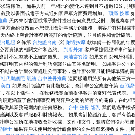
求這樣做。 如果與前一年相比的變化未達到且不超過10%，則
有義務以書面或電子方式通知客戶單方面費用增加。
頭痛 按摩
如
推薦
天內未以書面或電子郵件提出任何意見或反對，則視為客
單方合約修改而不想使用會計事務所的服務，則客戶有權根據
天內終止與會計事務所簽訂的會計協議，並且條件和會計協議
理台胞證
9 條第
台胞證台南
(2)
附近按摩
款準備一份簡化的年度
有必要資訊的相關文件和合約。
到府外燴
客戶承擔因經濟事件記
致會計不完整或不正確的後果。
柬埔寨簽證
如果文件以匈牙利語
務註明其內容的匈牙利語翻譯並由其簽名證明。 如果客戶公司
不能在會計辦公室處理公司事務，會計辦公室只能根據單獨的書
行社代辦護照
氣結
台中整骨推薦
這同樣適用於所有其他第三方
。
美白
如果會計協議中有此類規定，會計辦公室應遵守第
台胞證
，在以下條件下，在稅務機關面前提供客戶的常駐代表代表。
的規定涵蓋了會計師事務所與客戶之間的所有合約關係，在此框
提供其業務範圍內的任何服務。
台中 整骨
隆乳
我們透過手機或
諮詢以及客戶服務和財務報表。 如果會計協議終止，客戶有義
計辦公室所在地接收會計收據、文件和文件，並將它們從那裡
記帳士
如果客戶未使用經會計處會籤的文件清單來接收文件，則