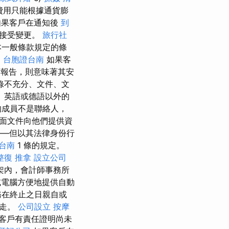
費用只能根據通貨膨
果客戶在通知後
到
戶接受變更。
旅行社
本一般條款規定的條
。
台胞證台南
如果客
報告，則意味著其安
錄不充分、文件、文
、英語或德語以外的
的成員不是聯絡人，
面文件向他們提供資
——但以其法律身份行
台南
1 條的規定。
整復 推拿
設立公司
架內，會計師事務所
電腦方便地提供自動
務在終止之日親自或
運走。
公司設立
按摩
客戶有責任證明尚未