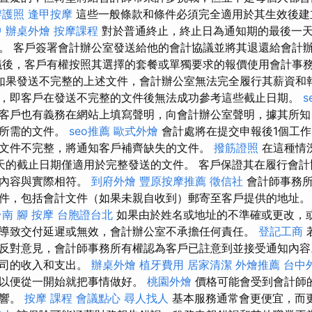
辦護照
逢甲按摩
這些一般條款和條件必須完全適用於其生效後建
中
辦桌外燴
按摩課程
對於普通終止，終止日為通知期的最後一
。 客戶簽署會計辦公室發送給他的會計協議並將其退還給會計
後，客戶有權按照其選擇的套餐或單獨要求的報價使用會計事
如果發送不完整的上述文件，會計辦公室無法完全履行其薪資和
，即客戶在發送不完整的文件後無法成功參考這些截止日期。
s
客戶也有義務在網站上填寫聲明，向會計辦公室聲明，據其所知
明所需的文件。
seo推薦
歐式外燴
會計處將在提交申報後1個工
文件不完整，將通知客戶補齊缺失的文件。
撥筋證照
在這種情
天的截止日期僅適用於完整發送的文件。 客戶保證其在履行會計
的內容與實際相符。
到府外燴
豐原按摩推薦
徵信社
會計師事務所
件，包括會計文件（如果未親自收到）郵寄至客戶提供的地址
台南
腳 按摩
台胞證台北
如果由於姓名或地址的不準確或更改，
導致交付延遲或無效，會計辦公室不承擔任何責任。
登記工商
反對意見，會計師事務所有權認為客戶已註意到並接受通知內容
公司的收入和支出。
辦桌外燴
植牙費用
居家清潔
外燴推薦
台中
，以便從一開始就把事情做好。
桃園外燴
價格可能會受到會計師
影響。
按摩 課程
會議點心
尋人找人
基本服務通常會更便宜，而