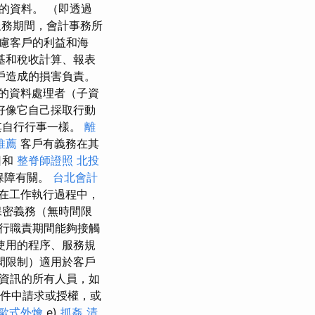
的資料。 （即透過
務期間，會計事務所
慮客戶的利益和海
基和稅收計算、報表
戶造成的損害負責。
的資料處理者（子資
好像它自己採取行動
其自行行事一樣。
離
o推薦
客戶有義務在其
日和
整脊師證照
北投
保障有關。
台北會計
在工作執行過程中，
保密義務（無時間限
行職責期間能夠接觸
使用的程序、服務規
間限制）適用於客戶
資訊的所有人員，如
件中請求或授權，或
歐式外燴
e)
抓姦
清