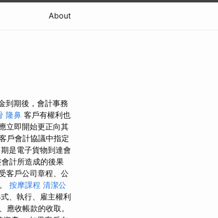
About
設立 保證金到期後，會計事務
骨
隆鼻
客戶有權利也
應立即開始更正向其
客戶會計協議中指定
期是電子貨物到達會
整會計所造成的後果
受客戶公司章程、公
束。
按摩課程
清潔公
形式、執行、雇主權利
、應收帳款的收取。