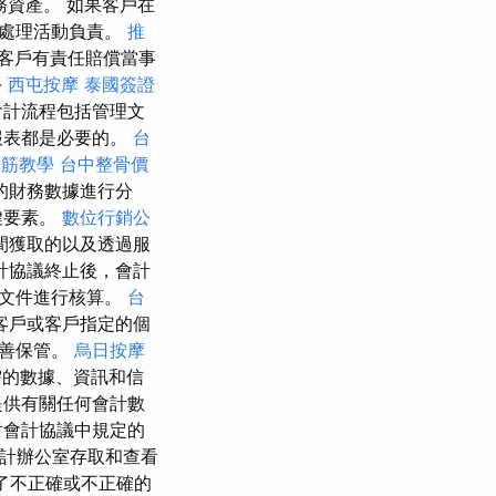
資產。 如果客戶在
料處理活動負責。
推
客戶有責任賠償當事
-
西屯按摩
泰國簽證
會計流程包括管理文
報表都是必要的。
台
撥筋教學
台中整骨價
的財務數據進行分
鍵要素。
數位行銷公
間獲取的以及透過服
計協議終止後，會計
和文件進行核算。
台
客戶或客戶指定的個
妥善保管。
烏日按摩
需的數據、資訊和信
提供有關任何會計數
對會計協議中規定的
讓會計辦公室存取和查看
了不正確或不正確的