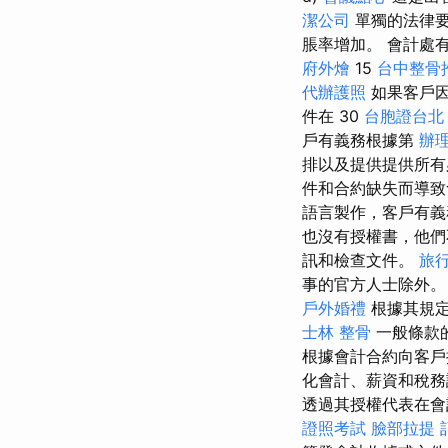
潔公司
單獨的法律要
脹率增加。 會計處
府外燴
15
台中整骨
代辦護照
如果客戶因
件在 30
台胞證台北
戶有義務根據第
辦
排以及提供提供所
件和合約缺失而導
語言製作，客戶有義
也沒有授權書，他們
訊和檢查文件。
旅
事的官方人士除外
戶外婚禮
根據其規定
士林 整骨
一般條款
根據會計合約向客戶
化會計、薪資和稅務
透過其授權代表在會
證照考試
臉部拉提