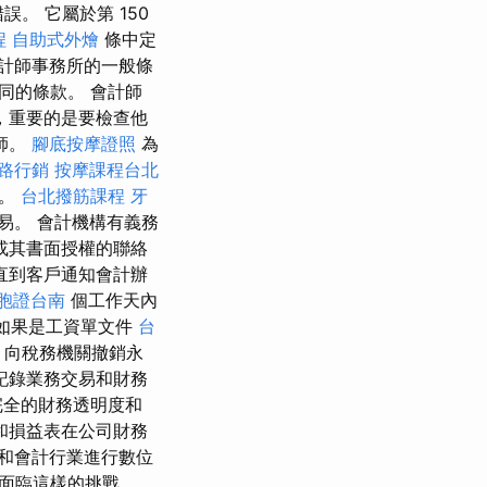
。 它屬於第 150
程
自助式外燴
條中定
計師事務所的一般條
同的條款。 會計師
，重要的是要檢查他
師。
腳底按摩證照
為
路行銷
按摩課程台北
要。
台北撥筋課程
牙
易。 會計機構有義務
或其書面授權的聯絡
直到客戶通知會計辦
胞證台南
個工作天內
 如果是工資單文件
台
，向稅務機關撤銷永
記錄業務交易和財務
完全的財務透明度和
和損益表在公司財務
和會計行業進行數位
面臨這樣的挑戰。