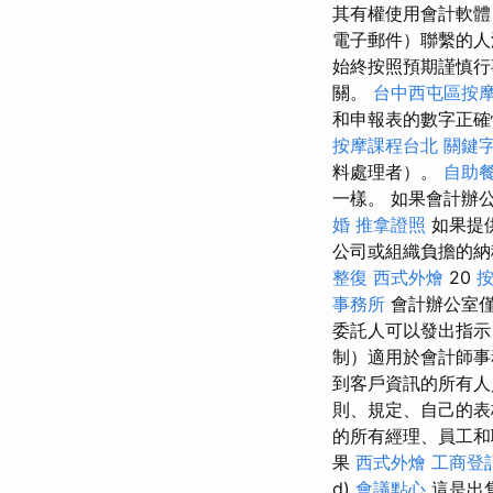
其有權使用會計軟體
電子郵件）聯繫的
始終按照預期謹慎行
關。
台中西屯區按
和申報表的數字正
按摩課程台北
關鍵
料處理者）。
自助
一樣。 如果會計辦
婚
推拿證照
如果提
公司或組織負擔的納
整復
西式外燴
20
事務所
會計辦公室
委託人可以發出指示
制）適用於會計師事
到客戶資訊的所有人
則、規定、自己的表
的所有經理、員工和
果
西式外燴
工商登
d)
會議點心
這是出