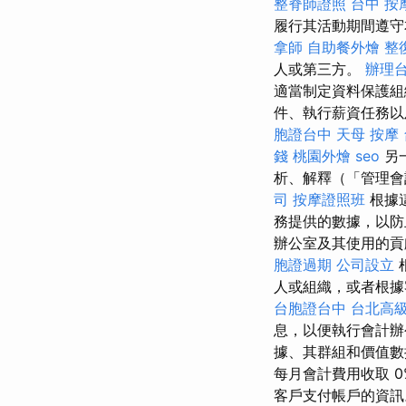
整脊師證照
台中 按
履行其活動期間遵守
拿師
自助餐外燴
整
人或第三方。
辦理
適當制定資料保護組
件、執行薪資任務以
胞證台中
天母 按摩
錢
桃園外燴
seo
另
析、解釋（「管理會
司
按摩證照班
根據
務提供的數據，以防
辦公室及其使用的貢
胞證過期
公司設立
人或組織，或者根據
台胞證台中
台北高
息，以便執行會計辦
據、其群組和價值數
每月會計費用收取 0
客戶支付帳戶的資訊