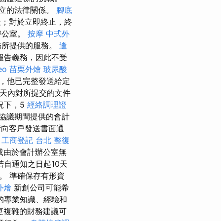
立的法律關係。
腳底
天；對於立即終止，終
辦公室。
按摩
中式外
務所提供的服務。
逢
報告義務，因此不受
eo
苗栗外燴
玻尿酸
，他已完整發送給定
作天內對所提交的文件
況下，5
經絡調理證
協議期間提供的會計
向客戶發送書面通
。
工商登記
台北 整復
或由於會計辦公室無
若自通知之日起10天
。 準確保存有形資
外燴
新創公司可能希
的專業知識、經驗和
更複雜的財務建議可