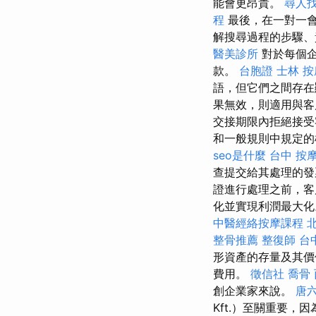
能會更昂貴。
尋人
程
最後，在一對一會
解搜尋過程的步驟、
醫美診所
對於每個企
款。
台胞證
士林 按
語，但它們之間存
果無效，則適用與
交接期限內拒絕接受
和一般規則中規定
seo是什麼
台中 按
查提交給其處理的發
證進行處理之前，客
化並實現利潤最大
中醫經絡按摩課程
整骨推薦
整復師
台
形資產的存量及其價
費用。
徵信社
喬骨
創企業家來說。
唐
Kft.）至關重要