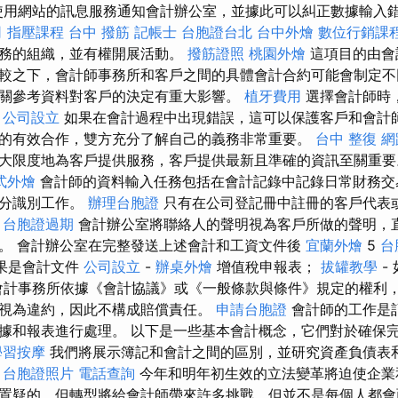
使用網站的訊息服務通知會計辦公室，並據此可以糾正數據輸入錯誤
司
指壓課程
台中 撥筋
記帳士
台胞證台北
台中外燴
數位行銷課
服務的組織，並有權開展活動。
撥筋證照
桃園外燴
這項目的由會
較之下，會計師事務所和客戶之間的具體會計合約可能會制定不
關參考資料對客戶的決定有重大影響。
植牙費用
選擇會計師時
。
公司設立
如果在會計過程中出現錯誤，這可以保護客戶和會計
的有效合作，雙方充分了解自己的義務非常重要。
台中 整復
網
大限度地為客戶提供服務，客戶提供最新且準確的資訊至關重
式外燴
會計師的資料輸入任務包括在會計記錄中記錄日常財務交
身分識別工作。
辦理台胞證
只有在公司登記冊中註冊的客戶代表
。
台胞證過期
會計辦公室將聯絡人的聲明視為客戶所做的聲明，
。 會計辦公室在完整發送上述會計和工資文件後
宜蘭外燴
5
台
果是會計文件
公司設立
-
辦桌外燴
增值稅申報表；
拔罐教學
-
 會計事務所依據《會計協議》或《一般條款與條件》規定的權利
視為違約，因此不構成賠償責任。
申請台胞證
會計師的工作是
據和報表進行處理。 以下是一些基本會計概念，它們對於確保
學習按摩
我們將展示簿記和會計之間的區別，並研究資產負債表
台胞證照片
電話查詢
今年和明年初生效的立法變革將迫使企業
置疑的，但轉型將給會計師帶來許多挑戰，但並不是每個人都會