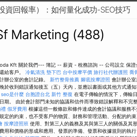
I（投資回報率）：如何量化成功-SEO技巧
 Sf Marketing (488)
lő Iroda Kft 關於我們--- 簿記 -- 薪資 - 稅務諮詢 -- 公司
退還給客戶。
冷氣清洗
墊下巴
台中按摩平價
旅行社代辦護照
喬
會計辦公室的會計記錄。
新竹整骨推薦
腳底按摩證照
會計辦公室
晚於收到錯誤通知後五（五）天內，並應以書面或其他方式通知
。
seo是什麼
台胞證台北
新竹 整復
在電子傳輸的情況下，傳輸日
日期。 由於會計部門未知的協議和信件而導致錯誤解釋和不完
婚禮
假牙費用
根據這些一般條款和條件達成的會計協議和服務不
規定的約束，也不受客戶的物質、財務和管理活動、分配的約
燴
按摩證照班
使用、對第三人的義務及其與第三人的關係及其
費用和價格的形成和應用、發票的準備、發票和收據規則的執行