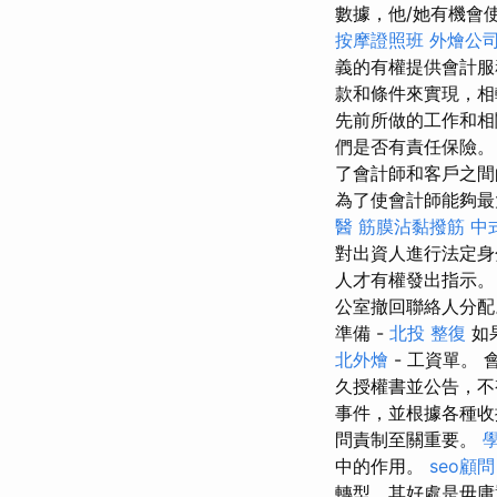
數據，他/她有機會
按摩證照班
外燴公
義的有權提供會計
款和條件來實現，相
先前所做的工作和相
們是否有責任保險
了會計師和客戶之間
為了使會計師能夠最
醫
筋膜沾黏撥筋
中
對出資人進行法定
人才有權發出指示
公室撤回聯絡人分配
準備 -
北投 整復
如
北外燴
- 工資單。
久授權書並公告，不
事件，並根據各種收
問責制至關重要。
中的作用。
seo顧問
轉型，其好處是毋庸