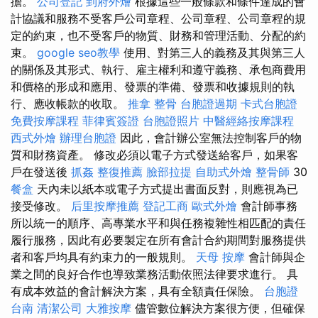
擔。
公司登記
到府外燴
根據這些一般條款和條件達成的會
計協議和服務不受客戶公司章程、公司章程、公司章程的規
定的約束，也不受客戶的物質、財務和管理活動、分配的約
束。
google seo教學
使用、對第三人的義務及其與第三人
的關係及其形式、執行、雇主權利和遵守義務、承包商費用
和價格的形成和應用、發票的準備、發票和收據規則的執
行、應收帳款的收取。
推拿 整骨
台胞證過期
卡式台胞證
免費按摩課程
菲律賓簽證
台胞證照片
中醫經絡按摩課程
西式外燴
辦理台胞證
因此，會計辦公室無法控制客戶的物
質和財務資產。 修改必須以電子方式發送給客戶，如果客
戶在發送後
抓姦
整復推薦
臉部拉提
自助式外燴
整骨師
30
餐盒
天內未以紙本或電子方式提出書面反對，則應視為已
接受修改。
后里按摩推薦
登記工商
歐式外燴
會計師事務
所以統一的順序、高專業水平和與任務複雜性相匹配的責任
履行服務，因此有必要製定在所有會計合約期間對服務提供
者和客戶均具有約束力的一般規則。
天母 按摩
會計師與企
業之間的良好合作也導致業務活動依照法律要求進行。 具
有成本效益的會計解決方案，具有全額責任保險。
台胞證
台南
清潔公司
大雅按摩
儘管數位解決方案很方便，但確保