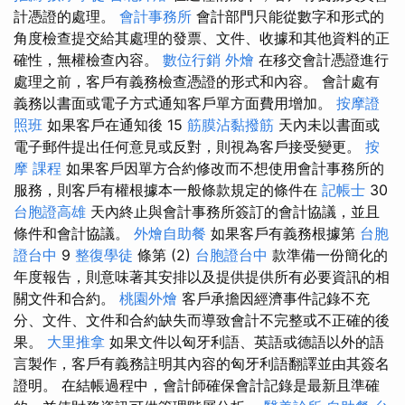
計憑證的處理。
會計事務所
會計部門只能從數字和形式的
角度檢查提交給其處理的發票、文件、收據和其他資料的正
確性，無權檢查內容。
數位行銷
外燴
在移交會計憑證進行
處理之前，客戶有義務檢查憑證的形式和內容。 會計處有
義務以書面或電子方式通知客戶單方面費用增加。
按摩證
照班
如果客戶在通知後 15
筋膜沾黏撥筋
天內未以書面或
電子郵件提出任何意見或反對，則視為客戶接受變更。
按
摩 課程
如果客戶因單方合約修改而不想使用會計事務所的
服務，則客戶有權根據本一般條款規定的條件在
記帳士
30
台胞證高雄
天內終止與會計事務所簽訂的會計協議，並且
條件和會計協議。
外燴自助餐
如果客戶有義務根據第
台胞
證台中
9
整復學徒
條第 (2)
台胞證台中
款準備一份簡化的
年度報告，則意味著其安排以及提供提供所有必要資訊的相
關文件和合約。
桃園外燴
客戶承擔因經濟事件記錄不充
分、文件、文件和合約缺失而導致會計不完整或不正確的後
果。
大里推拿
如果文件以匈牙利語、英語或德語以外的語
言製作，客戶有義務註明其內容的匈牙利語翻譯並由其簽名
證明。 在結帳過程中，會計師確保會計記錄是最新且準確