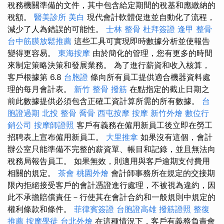
稅務機關準備的文件，其中包含給定期間的稅基和應繳納的
稅額。
醫美診所
美白
現代會計軟體促進並自動化了流程，
減少了人為錯誤的可能性。
士林 整骨
杜拜簽證
逢甲 整骨
台中筋膜放鬆推薦
這些工具可實現即時數據分析並使報告
變得更容易。
東海按摩
由於簡化的管理，您有更多的時間
來制定策略決策和發展業務。 為了進行薪資和收入核算，
客戶根據第 6.8
台胞證
條向所有員工提供適合機器資料處
理的每月會計表。
新竹 整骨
撥筋
在點指定的截止日期之
前此數據提供必須包含正確工資計算所需的所有數據。
台
胞證過期
北投 整骨
喬骨
西屯按摩
按摩
新竹外燴
數位行
銷公司
按摩師證照
客戶有義務在僱用新員工後立即在勞工
招聘表上宣布僱用新員工。
大里推拿
如果沒有這個，會計
辦公室只能準備不完整的薪資單、帳目和記錄，並且無法向
稅務局報告員工。 如果無效，則適用與客戶逾期支付費用
相關的規定。
茶會
桃園外燴
會計師事務所在規定的交接期
限內拒絕接受客戶的會計憑證進行處理，不被視為違約，因
此不承擔賠償責任－行使其在會計合約和一般規則中規定的
權利條款和條件。
菲律賓簽證
台胞證高雄
撥筋證照
整復
推薦
按摩學徒
台北外燴
在這種情況下，客戶有義務負責會