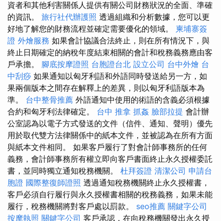
資者和其他利害關係人提供有關公司財務狀況的全面、準確
的資訊。
旅行社代辦護照
透過組織和分析數據，您可以更
好地了解您的財務流程並確定需要優化的領域。
柬埔寨簽
證
外燴服務
如果會計協議合法終止，則在所有情況下，與
終止日期確定的納稅年度結束相關的會計和稅務義務應由客
戶承擔。
腳底按摩證照
台胞證台北
設立公司
台中外燴
台
中刮痧
如果通知以匈牙利語和外語同時發送給另一方，如
果兩個版本之間存在解釋上的差異，則以匈牙利語版本為
準。
台中整骨推薦
外語通知中使用的術語的含義必須根據
合約和匈牙利法律確定。
台中 推拿
抓姦
臉部拉提
會計辦
公室認為以電子方式發送的文件（信件、通知、聲明）優先
用於取代雙方法律關係中的紙本文件，並被認為在所有方面
與紙本文件相同。 如果客戶履行了對會計師事務所的任何
義務，會計師事務所有權立即向客戶書面終止永久授權委託
書，並同時獨立通知稅務機關。
杜拜簽證
清潔公司
申請台
胞證
國際整復師證照
透過通知稅務機關終止永久授權書，
客戶必須自行履行與永久授權書相關的稅務義務，如果未能
履行，稅務機關將對客戶處以罰款。
seo推薦
關鍵字公司
按摩執照
關鍵字公司
客戶承認，在向稅務機關發出永久授