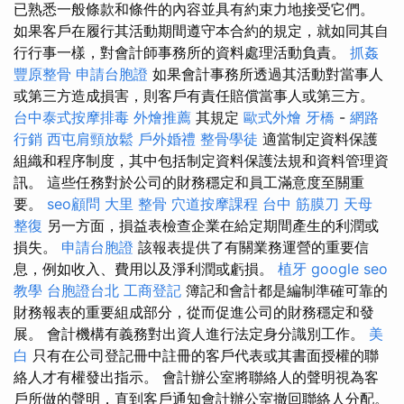
已熟悉一般條款和條件的內容並具有約束力地接受它們。
如果客戶在履行其活動期間遵守本合約的規定，就如同其自
行行事一樣，對會計師事務所的資料處理活動負責。
抓姦
豐原整骨
申請台胞證
如果會計事務所透過其活動對當事人
或第三方造成損害，則客戶有責任賠償當事人或第三方。
台中泰式按摩排毒
外燴推薦
其規定
歐式外燴
牙橋
-
網路
行銷
西屯肩頸放鬆
戶外婚禮
整骨學徒
適當制定資料保護
組織和程序制度，其中包括制定資料保護法規和資料管理資
訊。 這些任務對於公司的財務穩定和員工滿意度至關重
要。
seo顧問
大里 整骨
穴道按摩課程
台中 筋膜刀
天母
整復
另一方面，損益表檢查企業在給定期間產生的利潤或
損失。
申請台胞證
該報表提供了有關業務運營的重要信
息，例如收入、費用以及淨利潤或虧損。
植牙
google seo
教學
台胞證台北
工商登記
簿記和會計都是編制準確可靠的
財務報表的重要組成部分，從而促進公司的財務穩定和發
展。 會計機構有義務對出資人進行法定身分識別工作。
美
白
只有在公司登記冊中註冊的客戶代表或其書面授權的聯
絡人才有權發出指示。 會計辦公室將聯絡人的聲明視為客
戶所做的聲明，直到客戶通知會計辦公室撤回聯絡人分配。