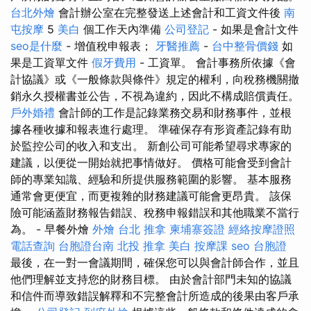
台北外燴
會計辦公室在完整發送上述會計和工資文件後
南
屯按摩
5
美白
個工作天內準備
公司登記
- 如果是會計文件
seo是什麼
- 增值稅申報表；
牙醫推薦
-
台中整骨價錢
如
果是工資單文件
假牙費用
- 工資單。 會計事務所依據《會
計協議》或《一般條款與條件》規定的權利，向稅務機關撤
銷永久授權書並公告，不視為違約，因此不構成賠償責任。
戶外婚禮
會計師的工作是記錄業務交易和財務事件，並根
據各種收據和報表進行處理。 準確保存有形資產記錄有助
於監控公司的收入和支出。 新創公司可能希望尋求專家的
建議，以便從一開始就把事情做好。 價格可能會受到會計
師的專業知識、經驗和所提供服務範圍的影響。 基本服務
通常會更便宜，而更複雜的財務建議可能會更昂貴。 該保
險可能涵蓋財務報告錯誤、稅務申報錯誤和其他職業不當行
為。 - 早餐外燴
外燴
台北 推拿
柬埔寨簽證
經絡按摩證照
電話查詢
台胞證台南
北投 推拿
美白
按摩課
seo
台胞證
最後，在一對一會議期間，確保您可以與會計師合作，並且
他們理解並支持您的財務目標。 由於會計部門未知的協議
和信件而導致錯誤解釋和不完整會計所造成的後果由客戶承