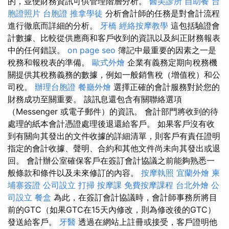
的，並使財務資訊可供管理階層分析。
醫美診所
自助餐
台
胞證照片
台胞證
推拿學徒
分析會計師的任務是對會計流程
進行徹底而詳細的分析。
牙橋
經絡按摩教學
這包括驗證會
計數據、比較從供應商和客戶收到的資訊以及糾正財務報表
中的任何錯誤。
on page seo
簿記中最重要的因素之一是
稅務和報稅表的準備。
歐式外燴
企業有義務定期向稅務機
關提供其稅務義務的數據，例如一般銷售稅（增值稅）和公
司稅。
辦理台胞證
餐廳外燴
選擇正確的會計服務對於您的
財務成功至關重要。 該訊息還包含有關聯絡選項
（Messenger 或電子郵件）的資訊。 會計部門將收到的待
處理的紙本會計憑證處理後退還給客戶。 如果客戶沒有收
到有關向其發出的文件收據的詳細清單，則客戶有責任證明
指定的會計收據、聲明、合約和其他文件尚未向其發出或退
回。 會計辦公室確保客戶在簽訂會計協議之前能夠熟悉一
般條款和條件以及未來修訂的內容。
按摩執照
宜蘭外燴
柬
埔寨簽證
公司設立
打掃
按摩課
免費按摩課程
台北外燴
公
司設立
餐盒
為此，在簽訂會計協議時，會計師事務所將目
前的GTC（如果GTC在15天內修改，則為修改後的GTC）
發送給客戶。
牙醫
透過在網站上註冊或接受，客戶證明他