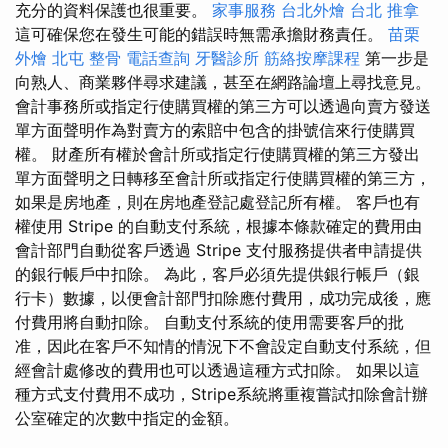
充分的資料保護也很重要。
家事服務
台北外燴
台北 推拿
這可確保您在發生可能的錯誤時無需承擔財務責任。
苗栗
外燴
北屯 整骨
電話查詢
牙醫診所
筋絡按摩課程
第一步是
向熟人、商業夥伴尋求建議，甚至在網路論壇上尋找意見。
會計事務所或指定行使購買權的第三方可以透過向賣方發送
單方面聲明作為對賣方的索賠中包含的掛號信來行使購買
權。 財產所有權於會計所或指定行使購買權的第三方發出
單方面聲明之日轉移至會計所或指定行使購買權的第三方，
如果是房地產，則在房地產登記處登記所有權。 客戶也有
權使用 Stripe 的自動支付系統，根據本條款確定的費用由
會計部門自動從客戶透過 Stripe 支付服務提供者申請提供
的銀行帳戶中扣除。 為此，客戶必須先提供銀行帳戶（銀
行卡）數據，以便會計部門扣除應付費用，成功完成後，應
付費用將自動扣除。 自動支付系統的使用需要客戶的批
准，因此在客戶不知情的情況下不會設定自動支付系統，但
經會計處修改的費用也可以透過這種方式扣除。 如果以這
種方式支付費用不成功，Stripe系統將重複嘗試扣除會計辦
公室確定的次數中指定的金額。