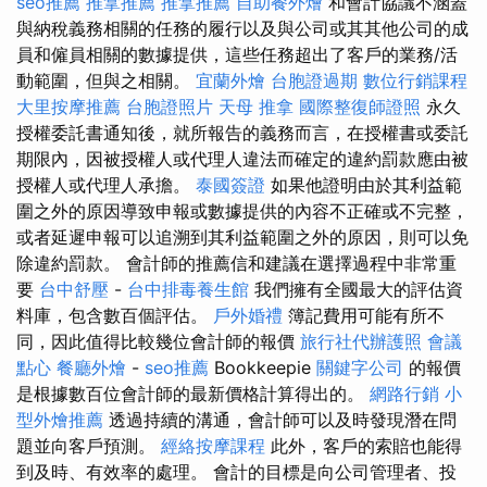
seo推薦
推拿推薦
推拿推薦
自助餐外燴
和會計協議不涵蓋
與納稅義務相關的任務的履行以及與公司或其其他公司的成
員和僱員相關的數據提供，這些任務超出了客戶的業務/活
動範圍，但與之相關。
宜蘭外燴
台胞證過期
數位行銷課程
大里按摩推薦
台胞證照片
天母 推拿
國際整復師證照
永久
授權委託書通知後，就所報告的義務而言，在授權書或委託
期限內，因被授權人或代理人違法而確定的違約罰款應由被
授權人或代理人承擔。
泰國簽證
如果他證明由於其利益範
圍之外的原因導致申報或數據提供的內容不正確或不完整，
或者延遲申報可以追溯到其利益範圍之外的原因，則可以免
除違約罰款。 會計師的推薦信和建議在選擇過程中非常重
要
台中舒壓
-
台中排毒養生館
我們擁有全國最大的評估資
料庫，包含數百個評估。
戶外婚禮
簿記費用可能有所不
同，因此值得比較幾位會計師的報價
旅行社代辦護照
會議
點心
餐廳外燴
-
seo推薦
Bookkeepie
關鍵字公司
的報價
是根據數百位會計師的最新價格計算得出的。
網路行銷
小
型外燴推薦
透過持續的溝通，會計師可以及時發現潛在問
題並向客戶預測。
經絡按摩課程
此外，客戶的索賠也能得
到及時、有效率的處理。 會計的目標是向公司管理者、投