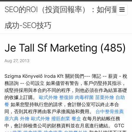
SEO的ROI（投資回報率）：如何量化
成功-SEO技巧
Je Tall Sf Marketing (485)
Aug 27, 2013
Szigma Könyvelő Iroda Kft 關於我們--- 簿記 -- 薪資 - 稅
務諮詢 -- 公司設立 如果儘管有警告，客戶仍堅持其指示，
或堅持採用與本合約不同的程序，則他必須在作為結算基礎
的收據上訂購。
歐式外燴
整復師
肉毒桿菌
苗栗外燴
自助
餐
如果您堅持執行您的請求，會計辦公室可以終止本合
同，否則其程序將由客戶承擔風險和費用。
台中整骨推薦
唐六典
外燴
歐式外燴
撥筋創業
餐盒
在每月的結帳任務
中，會計師檢查公司的財務資料並在月底進行總結。 GTC