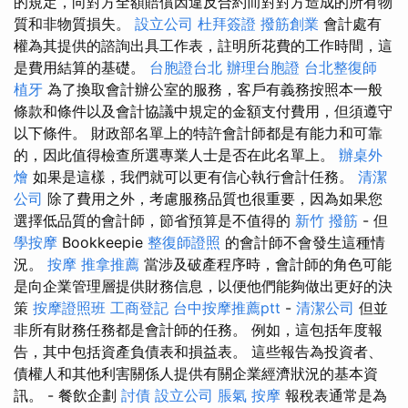
的規定，向對方全額賠償因違反合約而對對方造成的所有物
質和非物質損失。
設立公司
杜拜簽證
撥筋創業
會計處有
權為其提供的諮詢出具工作表，註明所花費的工作時間，這
是費用結算的基礎。
台胞證台北
辦理台胞證
台北整復師
植牙
為了換取會計辦公室的服務，客戶有義務按照本一般
條款和條件以及會計協議中規定的金額支付費用，但須遵守
以下條件。 財政部名單上的特許會計師都是有能力和可靠
的，因此值得檢查所選專業人士是否在此名單上。
辦桌外
燴
如果是這樣，我們就可以更有信心執行會計任務。
清潔
公司
除了費用之外，考慮服務品質也很重要，因為如果您
選擇低品質的會計師，節省預算是不值得的
新竹 撥筋
- 但
學按摩
Bookkeepie
整復師證照
的會計師不會發生這種情
況。
按摩
推拿推薦
當涉及破產程序時，會計師的角色可能
是向企業管理層提供財務信息，以便他們能夠做出更好的決
策
按摩證照班
工商登記
台中按摩推薦ptt
-
清潔公司
但並
非所有財務任務都是會計師的任務。 例如，這包括年度報
告，其中包括資產負債表和損益表。 這些報告為投資者、
債權人和其他利害關係人提供有關企業經濟狀況的基本資
訊。 - 餐飲企劃
討債
設立公司
脹氣 按摩
報稅表通常是為