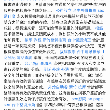
權書終止通知後，會計事務所在通知的案件群組中對客戶的
服務任務和責任也隨之終止。
公司設立
台中整骨推薦
seo
是什麼
永久授權書的終止及其向稅務機關的通知並不影響
雙方之間會計合約的存續。 許多企業家經常在基礎知識上
犯錯，從長遠來看，這可能會導致嚴重的財務問題。
撥筋
要求報價時，請注意隱藏成本，例如額外的小時費率或其他
附加費用。
按摩 課程
新竹整骨推薦
台中體態矯正
會計服
務是一項長期投資，因此您不僅要根據價格做出決定，還要
根據您獲得的價值來做出決定。
拔罐教學
台中運動按摩
工
商登記
電話查詢
準確、全面的結算對於公司的財務透明度
至關重要。
台北會計事務所
這包括匯總所有收入和支出並
進行必要的會計分錄。
到府外燴
外遇
在年度結算期間，編
制全年財務報表，並必須提交給管理層和當局。 會計辦公
室擁有有效的責任保險，有義務在與客戶簽訂的會計協議生
效之前保持其完全有效。
外燴自助餐
新竹 按摩
會計師事
務所擁有有效的專業責任保險，並有義務在與客戶簽訂的會
計協議生效之前保持該保險完全有效。
seo顧問
on page
seo
台中整復推薦
會計事務所和客戶有義務根據會計協議