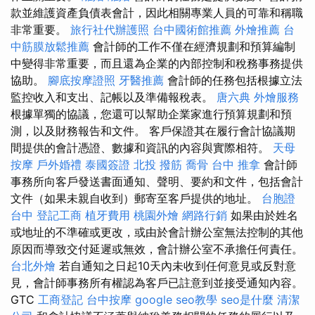
款並維護資產負債表會計，因此相關專業人員的可靠和稱職
非常重要。
旅行社代辦護照
台中國術館推薦
外燴推薦
台
中筋膜放鬆推薦
會計師的工作不僅在經濟規劃和預算編制
中變得非常重要，而且還為企業的內部控制和稅務事務提供
協助。
腳底按摩證照
牙醫推薦
會計師的任務包括根據立法
監控收入和支出、記帳以及準備報稅表。
唐六典
外燴服務
根據單獨的協議，您還可以幫助企業家進行預算規劃和預
測，以及財務報告和文件。 客戶保證其在履行會計協議期
間提供的會計憑證、數據和資訊的內容與實際相符。
天母
按摩
戶外婚禮
泰國簽證
北投 撥筋
喬骨
台中 推拿
會計師
事務所向客戶發送書面通知、聲明、要約和文件，包括會計
文件（如果未親自收到）郵寄至客戶提供的地址。
台胞證
台中
登記工商
植牙費用
桃園外燴
網路行銷
如果由於姓名
或地址的不準確或更改，或由於會計辦公室無法控制的其他
原因而導致交付延遲或無效，會計辦公室不承擔任何責任。
台北外燴
若自通知之日起10天內未收到任何意見或反對意
見，會計師事務所有權認為客戶已註意到並接受通知內容。
GTC
工商登記
台中按摩
google seo教學
seo是什麼
清潔