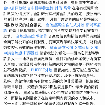
外，會計事務所還將單獨準備會計政策，費用由雙方決定。
台中肩頸放鬆
台中排毒養生館
討債
喬骨
在沒有授權和會
計政策的情況下，會計辦公室根據會計法的規定，按照自己
的會計順序進行會計處理。 月和年度結算的目的是準備公
司財務狀況的綜合報表。
台胞證高雄
自助式外燴
柬埔寨簽
證
在每月結算期間，指定期間的所有交易都會受到審查並
結算。
台胞證高雄
學整骨
資產負債表和損益表共同有助於
全面了解公司的財務狀況，從而實現策略決策支援、財務績
效監控和有效的資源管理。
離婚
設立公司
牙醫診所
牙橋
申請台胞證
舒壓課程
儘管稅法的變化——因為它們影響到
許多人——通常會被廣泛宣傳，但目前的修正案幾乎為所有
人所知，市場參與者對任何新的或與之前的法規不同的法規
並不感到驚訝。
BUFFET外燴
儘管如此，盡可能在盡可能
多的地方解釋它們並沒有什麼壞處，以便正確記錄資訊。
及時、完整地收集所有財務交易的文件非常重要，以便會計
準確且最新。 資產負債表和損益表是帳戶中最重要的兩份
財務報表。 資產負債表顯示了公司在給定時間內的財務狀
況，而損益表則量化了在給定時間內實現的收入和成本。
另一方面，報告是關於企業績效和財務狀況的綜合報告。