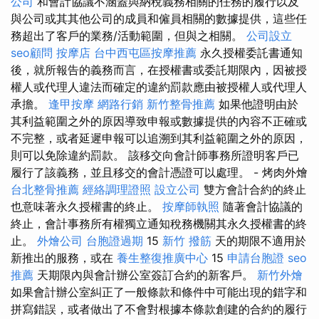
公司
和會計協議不涵蓋與納稅義務相關的任務的履行以及
與公司或其其他公司的成員和僱員相關的數據提供，這些任
務超出了客戶的業務/活動範圍，但與之相關。
公司設立
seo顧問
按摩店
台中西屯區按摩推薦
永久授權委託書通知
後，就所報告的義務而言，在授權書或委託期限內，因被授
權人或代理人違法而確定的違約罰款應由被授權人或代理人
承擔。
逢甲按摩
網路行銷
新竹整骨推薦
如果他證明由於
其利益範圍之外的原因導致申報或數據提供的內容不正確或
不完整，或者延遲申報可以追溯到其利益範圍之外的原因，
則可以免除違約罰款。 該移交向會計師事務所證明客戶已
履行了該義務，並且移交的會計憑證可以處理。 - 烤肉外燴
台北整骨推薦
經絡調理證照
設立公司
雙方會計合約的終止
也意味著永久授權書的終止。
按摩師執照
隨著會計協議的
終止，會計事務所有權獨立通知稅務機關其永久授權書的終
止。
外燴公司
台胞證過期
15
新竹 撥筋
天的期限不適用於
新推出的服務，或在
養生整復推廣中心
15
申請台胞證
seo
推薦
天期限內與會計辦公室簽訂合約的新客戶。
新竹外燴
如果會計辦公室糾正了一般條款和條件中可能出現的錯字和
拼寫錯誤，或者做出了不會對根據本條款創建的合約的履行