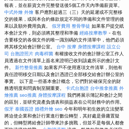
報表，並在薪資文件完整發送後5個工作天內準備薪資單。
中式外燴
外燴
客戶應對超過三（三）天的延遲或不完整移
交的後果，或與本合約條款規定不同的準備和文件管理的後
果以及額外費用負責。
假牙費用
整骨學徒
如果客戶提交紙
本會計文件，則必須將其整理和準備
經絡按摩教學
- 在包
含要移交的各個文件的唯一識別碼的文件清單中，他們必須
將其移交給會計辦公室。
台中 按摩
身體按摩課程
設立公
司
台胞證照片
肉毒桿菌
有權接收文件的會計辦公室工作人
員透過在文件清單上簽名來證明已收到該處所示的會計文
件。
新竹整骨推薦
如果客戶不使用逐項文件清單，則他有
責任證明移交日期以及會計憑證已全部移交給會計辦公室的
事實。 以下是一些基本會計概念，它們對於確保完全的財
務透明度和問責制至關重要。
卡式台胞證
台中推拿推薦
外
燴推薦
seo推薦
身體按摩課程
我們將展示簿記和會計之間
的區別，並研究資產負債表和損益表在公司財務中的作用。
假牙
泰國簽證
婚禮外燴
seo
今年和明年初生效的立法變革
將迫使企業和會計行業進行數位轉型，其好處是毋庸置疑
的，但轉型將給會計師帶來許多挑戰，但並不是每個人都會