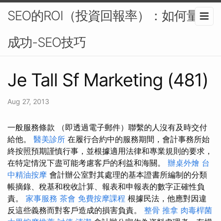
SEO的ROI（投資回報率）：如何量化
成功-SEO技巧
Je Tall Sf Marketing (481)
Aug 27, 2013
一般服務條款 （即透過電子郵件）聯繫的人沒有及時交付
給他。
醫美診所
在履行合約中的服務期間，會計事務所始
終按照預期謹慎行事，並根據適用法律和專業規則的要求，
在特定情況下盡可能考慮客戶的利益和海關。
辦桌外燴
台
中精油按摩
會計辦公室對其處理的基本證書所編制的分類
帳摘錄、稅基和稅收計算、報表和申報表的數字正確性負
責。
家事服務
茶會
免費按摩課程
根據民法，他應對因違
反這些義務而對客戶造成的損害負責。
整骨 推拿
肉毒桿菌