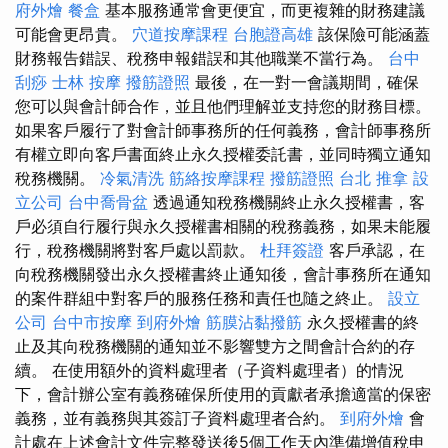
府外燴
餐盒
基本服務通常會更便宜，而更複雜的財務建議
可能會更昂貴。
穴道按摩課程
台胞證高雄
該保險可能涵蓋
財務報告錯誤、稅務申報錯誤和其他職業不當行為。
台中
刮痧
士林 按摩
撥筋證照
最後，在一對一會議期間，確保
您可以與會計師合作，並且他們理解並支持您的財務目標。
如果客戶履行了對會計師事務所的任何義務，會計師事務所
有權立即向客戶書面終止永久授權委託書，並同時獨立通知
稅務機關。
冷氣清洗
筋絡按摩課程
撥筋證照
台北 推拿
設
立公司
台中喬骨盆
透過通知稅務機關終止永久授權書，客
戶必須自行履行與永久授權書相關的稅務義務，如果未能履
行，稅務機關將對客戶處以罰款。
杜拜簽證
客戶承認，在
向稅務機關發出永久授權書終止通知後，會計事務所在通知
的案件群組中對客戶的服務任務和責任也隨之終止。
設立
公司
台中市按摩
到府外燴
筋膜沾黏撥筋
永久授權書的終
止及其向稅務機關的通知並不影響雙方之間會計合約的存
續。 在使用額外的資料處理者（子資料處理者）的情況
下，會計辦公室有義務確保所使用的貢獻者承擔適當的保密
義務，並有義務與其簽訂子資料處理者合約。
到府外燴
會
計處在上述會計文件完整發送後5個工作天內準備增值稅申