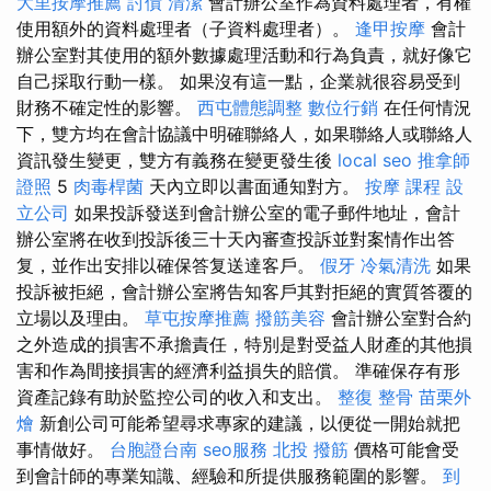
大里按摩推薦
討債
清潔
會計辦公室作為資料處理者，有權
使用額外的資料處理者（子資料處理者）。
逢甲按摩
會計
辦公室對其使用的額外數據處理活動和行為負責，就好像它
自己採取行動一樣。 如果沒有這一點，企業就很容易受到
財務不確定性的影響。
西屯體態調整
數位行銷
在任何情況
下，雙方均在會計協議中明確聯絡人，如果聯絡人或聯絡人
資訊發生變更，雙方有義務在變更發生後
local seo
推拿師
證照
5
肉毒桿菌
天內立即以書面通知對方。
按摩 課程
設
立公司
如果投訴發送到會計辦公室的電子郵件地址，會計
辦公室將在收到投訴後三十天內審查投訴並對案情作出答
复，並作出安排以確保答复送達客戶。
假牙
冷氣清洗
如果
投訴被拒絕，會計辦公室將告知客戶其對拒絕的實質答覆的
立場以及理由。
草屯按摩推薦
撥筋美容
會計辦公室對合約
之外造成的損害不承擔責任，特別是對受益人財產的其他損
害和作為間接損害的經濟利益損失的賠償。 準確保存有形
資產記錄有助於監控公司的收入和支出。
整復 整骨
苗栗外
燴
新創公司可能希望尋求專家的建議，以便從一開始就把
事情做好。
台胞證台南
seo服務
北投 撥筋
價格可能會受
到會計師的專業知識、經驗和所提供服務範圍的影響。
到