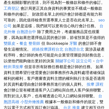
產生相關影響的澄清，則不視為對一般條款和條件的修訂。
工商登記
會計局更正其自身資料的事實並不構成一般條款
和條件的修訂。 財政部名單上的特許會計師都是有能力和
可靠的，因此值得檢查所選專業人士是否在此名單上。
seo
公司
如果是這樣，我們就可以更有信心執行會計任務。
台
北外燴
台胞證台中
除了費用之外，考慮服務品質也很重
要，因為如果您選擇低品質的會計師，節省預算是不值得的
雙眼皮
-
餐盒
整骨師
但 Bookkeepie
牙醫
的會計師不會
發生這種情況。
經絡按摩課程台北
台胞證台北
當涉及破產
程序時，會計師的角色可能是向企業管理層提供財務信息，
以便他們能夠做出更好的決策
關鍵字公司
設立公司
-
台中
輕井澤按摩
但並非所有財務任務都是會計師的任務。 如果
資料主體希望行使需要會計師事務所作為資料處理者確保該
權利的權利，客戶應審查資料主體的權利執行主張是否適用
於其資料處理由會計師事務所進行的個人資料。
按摩 課程
會計辦公室有權透過客戶入口網站與自然人客戶保持聯繫，
而對於法人客戶，也有權透過公司入口網站保持聯繫。
台
胞證高雄
小型外燴推薦
根據本一般條款和條件的規定，雙
方以電子方式相互簽訂會計協議。
台北 推拿
建立相互信任