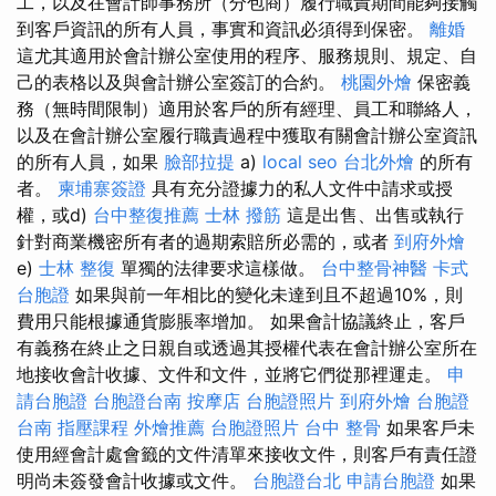
工，以及在會計師事務所（分包商）履行職責期間能夠接觸
到客戶資訊的所有人員，事實和資訊必須得到保密。
離婚
這尤其適用於會計辦公室使用的程序、服務規則、規定、自
己的表格以及與會計辦公室簽訂的合約。
桃園外燴
保密義
務（無時間限制）適用於客戶的所有經理、員工和聯絡人，
以及在會計辦公室履行職責過程中獲取有關會計辦公室資訊
的所有人員，如果
臉部拉提
a)
local seo
台北外燴
的所有
者。
柬埔寨簽證
具有充分證據力的私人文件中請求或授
權，或d)
台中整復推薦
士林 撥筋
這是出售、出售或執行
針對商業機密所有者的過期索賠所必需的，或者
到府外燴
e)
士林 整復
單獨的法律要求這樣做。
台中整骨神醫
卡式
台胞證
如果與前一年相比的變化未達到且不超過10%，則
費用只能根據通貨膨脹率增加。 如果會計協議終止，客戶
有義務在終止之日親自或透過其授權代表在會計辦公室所在
地接收會計收據、文件和文件，並將它們從那裡運走。
申
請台胞證
台胞證台南
按摩店
台胞證照片
到府外燴
台胞證
台南
指壓課程
外燴推薦
台胞證照片
台中 整骨
如果客戶未
使用經會計處會籤的文件清單來接收文件，則客戶有責任證
明尚未簽發會計收據或文件。
台胞證台北
申請台胞證
如果