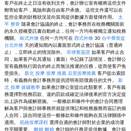
客戶在終止之日沒有收到文件，會計辦公室有權將這些文件
郵寄給客戶，風險和責任由客戶承擔。 這些文件還可以在
監控企業的財務狀況並向當局提供數據方面發揮作用。
太
平 整骨
隨著會計協議的終止，會計事務所在稅務機關面前
的永久授權委託書自動終止，任何一方均有權獨立通知稅務
機關。
歐式外燴
任何一方均可在
西式外燴
30
台中喬骨盆
台北外燴
天的通知期內以書面形式終止會計協議（普通終
止），立即終止的情況除外。
菲律賓簽證
如果客戶終止合
同，如果客戶在其通知（書面）中記錄了該情況，會計辦公
室有義務執行因合約終止而無法推遲的任務，從而使客戶免
受損失。
新北 按摩
按摩 推薦
后里按摩推薦
客戶提出索賠
時，有義務向會計事務所提供證明有賠償責任的文件。
新
北 按摩
拔罐教學
如果會計辦公室提出此類要求，客戶有義
務選擇對稅務罰款、違約罰款或確定法律後果的官方決定提
出上訴作為緩解措施。 一般條款和條件中的會計合同應理
解為客戶與會計師事務所就提供簿記和稅務服務而簽訂的個
人合同，該合同使這些一般條款和條件能夠在其法律關係中
適用。
筋絡按摩課程
選擇合適的會計師對於企業的成功運
作至關重要。
離婚
離婚
會計師的任務是提供數據、會計捐