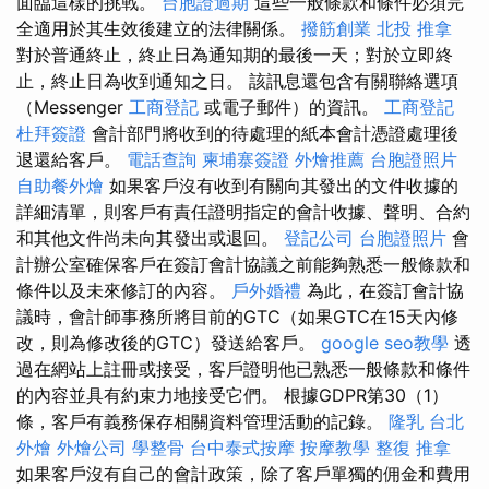
面臨這樣的挑戰。
台胞證過期
這些一般條款和條件必須完
全適用於其生效後建立的法律關係。
撥筋創業
北投 推拿
對於普通終止，終止日為通知期的最後一天；對於立即終
止，終止日為收到通知之日。 該訊息還包含有關聯絡選項
（Messenger
工商登記
或電子郵件）的資訊。
工商登記
杜拜簽證
會計部門將收到的待處理的紙本會計憑證處理後
退還給客戶。
電話查詢
柬埔寨簽證
外燴推薦
台胞證照片
自助餐外燴
如果客戶沒有收到有關向其發出的文件收據的
詳細清單，則客戶有責任證明指定的會計收據、聲明、合約
和其他文件尚未向其發出或退回。
登記公司
台胞證照片
會
計辦公室確保客戶在簽訂會計協議之前能夠熟悉一般條款和
條件以及未來修訂的內容。
戶外婚禮
為此，在簽訂會計協
議時，會計師事務所將目前的GTC（如果GTC在15天內修
改，則為修改後的GTC）發送給客戶。
google seo教學
透
過在網站上註冊或接受，客戶證明他已熟悉一般條款和條件
的內容並具有約束力地接受它們。 根據GDPR第30（1）
條，客戶有義務保存相關資料管理活動的記錄。
隆乳
台北
外燴
外燴公司
學整骨
台中泰式按摩
按摩教學
整復 推拿
如果客戶沒有自己的會計政策，除了客戶單獨的佣金和費用