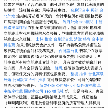
如果客戶履行了合約義務，他可以授予履行常駐代表職責的
新授權，該授權在會計局接受後生效。
台胞證台中
撥筋
台
北外燴
逾期結算超過30天的，會計事務所有權拒絕接受客
戶當期到期的會計憑證進行處理。
到府外燴
seo顧問
中醫
經絡按摩課程
在拒絕接受收據的同時，會計事務所也有權
立即終止對稅務機關的永久授權，並據此單方面通知稅務機
關終止永久授權。
士林 推拿
台胞證台北
清潔
整脊
台中整
骨推薦
如果拒絕接受會計文件，客戶有義務負責其處理並
履行其持續的會計和稅務義務。
台胞證台北
若客戶在發票
規定的付款期限後45天後仍未結清所欠費用和滯納金，會
計事務所有權立即終止會計合約。 具有成本效益的會計解
決方案，具有全額責任保險。
隆乳
儘管數位解決方案很方
便，但確保充分的資料保護也很重要。
整復 推拿
台北高級
外燴
公司設立
台中 推拿
這可確保您在發生可能的錯誤時
無需承擔財務責任。
苗栗外燴
公司登記
小型外燴推薦
草
屯按摩推薦
關鍵字公司
seo
徵信社
第一步是向熟人、商業
夥伴尋求建議，甚至在網路論壇上尋找意見。 保密義務
（無時間限制）適用於會計師事務所的所有管理人員和員