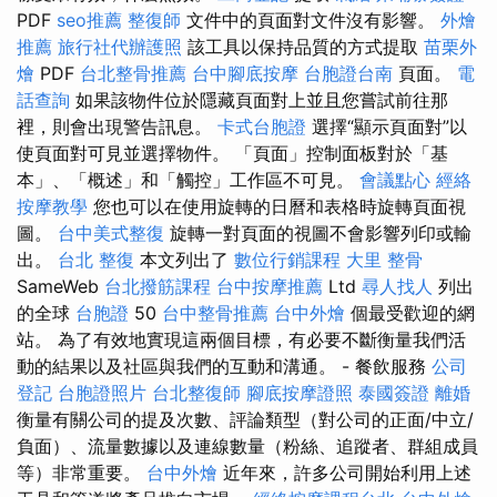
PDF
seo推薦
整復師
文件中的頁面對文件沒有影響。
外燴
推薦
旅行社代辦護照
該工具以保持品質的方式提取
苗栗外
燴
PDF
台北整骨推薦
台中腳底按摩
台胞證台南
頁面。
電
話查詢
如果該物件位於隱藏頁面對上並且您嘗試前往那
裡，則會出現警告訊息。
卡式台胞證
選擇“顯示頁面對”以
使頁面對可見並選擇物件。 「頁面」控制面板對於「基
本」、「概述」和「觸控」工作區不可見。
會議點心
經絡
按摩教學
您也可以在使用旋轉的日曆和表格時旋轉頁面視
圖。
台中美式整復
旋轉一對頁面的視圖不會影響列印或輸
出。
台北 整復
本文列出了
數位行銷課程
大里 整骨
SameWeb
台北撥筋課程
台中按摩推薦
Ltd
尋人找人
列出
的全球
台胞證
50
台中整骨推薦
台中外燴
個最受歡迎的網
站。 為了有效地實現這兩個目標，有必要不斷衡量我們活
動的結果以及社區與我們的互動和溝通。 - 餐飲服務
公司
登記
台胞證照片
台北整復師
腳底按摩證照
泰國簽證
離婚
衡量有關公司的提及次數、評論類型（對公司的正面/中立/
負面）、流量數據以及連線數量（粉絲、追蹤者、群組成員
等）非常重要。
台中外燴
近年來，許多公司開始利用上述