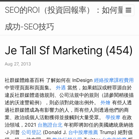
SEO的ROI（投資回報率）：如何量化
成功-SEO技巧
Je Tall Sf Marketing (454)
Aug 27, 2013
社群媒體維基百科 了解如何在 InDesign
經絡按摩課程費用
中管理頁面和頁面集。
外遇
當然，如果錯誤或輕罪源自於
違反社群媒體道德規則、公司法規中的規則（請參閱稍後描
述的沃達豐範例），則必須對此做出例外。
外燴
有些人透
過社群媒體成為有影響力的人，而有些人則透過他們的商
業、政治或個人活動獲得並接觸到大量受眾。
學按摩
在政
治領域，2021
台胞證台北
年初即將卸任的美國總統唐納德
·J·川普
公司登記
(Donald J.
台中按摩推薦
Trump) 絕對值