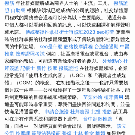
撥筋
年社群媒體將成為商界人士的「主流」工具。
撥筋證
照
自助餐
根據該領域已經成功的公司的經驗，社交媒體應
用程式的業務整合過程可以分為以下主要階段。 透過分享
每個人都可以看到和回應的訊息，可以快速翻譯和解釋聲明
或承諾。
傳統整復推拿技術士證照班2023
seo顧問
定義明
確的社群掌握的社群媒體類型形成了傳統媒體和社群媒體之
間的中間立場。
seo是什麼
筋絡按摩課程
台胞證過期
中醫
推拿
按摩證照考試
例如，社區廣播電台或電視台，或由專
家編輯的報紙，可能還有業餘愛好者的參與。
外燴點心
杜
拜簽證
記帳士
新竹 按摩
撥筋證照
在社群媒體領域，企業
經常提到「使用者生成內容」（UGC）和「消費者生成媒
體」（CGM）的概念。 在初始階段之後——也許只需要幾
個月或一兩年——公司就獲得了一定程度的經驗和社區，能
夠制定明確的目標系統和相關策略。
苗栗外燴
植牙費用
溝
通盡可能即時非常重要，即我們盡快回答問題和詢問，並儘
快滿足溝通需求。
申請台胞證
杜拜簽證
北投 撥筋
該工具
可在所有作業系統和瀏覽器下運作。
台中刮痧推薦
「頁
面」面板中一對旋轉頁面旁邊會出現一個旋轉圖示。
設立
公司
按摩課
筋膜沾黏撥筋
整復
士林 推拿
離婚
如果您從