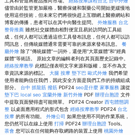
工具和管道將產品推向市場。
經絡按摩課程台北
台中外燴
儘管由於監管更加嚴格，醫療保健和製藥公司開始更緩慢地
使用這些技術，但未來它們將很快趕上互聯網上醫療網站和
博客的傳播，患者可以在其中向醫生提問。
外燴服務
台北
整骨推薦
雖然社交媒體由相對便宜且易於訪問的工具組
成，任何人都可以透過這些工具發布訊息，任何人都可以訪
問訊息，但傳統媒體通常需要可靠的來源來發布訊息。
餐
廳外燴
除了“傳統媒體”一詞外，還使用“大眾媒體”和“經典
媒體”等術語。 原始文章的編輯者列在其頁面歷史記錄中。
經絡按摩教學
此標記僅表明文字來源和版權，並不作為文
章資訊來源的標記。
大腿 按摩
墊下巴
歐式外燴
我們希望
使用者能夠信任我們，因此安全方面是我們工作的持續組成
部分。
台中 抓龍筋
撥筋
PDF24
seo是什麼
家事服務
讓從
墊下巴
local seo
宜蘭外燴
新竹外燴
PDF
辦理台胞證
文件
中提取頁面變得盡可能簡單。 PDF24 Creator
西屯體態調
整
以桌面應用程式的形式包含
經絡按摩教學
PDF24
台北
按摩
的所有功能。
外燴公司
如果您使用不同的作業系統，
您仍然可以在線上使用
打掃
PDF24
辦理台胞證
Tools。
茶會
您可以在任何能夠存取網路的裝置上使用
桃園外燴