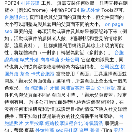
PDF24
杜拜簽證
工具。 無需安裝任何軟體，只需直接在瀏
覽器（例如​​Chrome）中開啟PDF24
歐式外燴
Tools即可。
台胞證台北
頁面繼承其父頁面的頁面大小，但文件頁面的
大小可以調整為與其套用的父頁面不同的大小。
on page
seo
重要的是，每項活動或事件及其結果都要記錄下來（例
如，活動或事件的參與者人數、相關對話和意見的情緒影
響、流量資料）。 社群媒體利用網路及其線上出現的可能
性，將媒體獨白（一對多）轉變為對話（多對多）。
台胞
證高雄
歐式外燴
肉毒桿菌
外燴公司
它促進知識民主，同
時也將人們從內容接收者轉變為內容編輯者。
公司設立
桃
園外燴
茶會
卡式台胞證
當您使用「頁面」工具選擇頁面並
開啟「顯示父頁面覆蓋」選項時，所選頁面上會出現一個黑
色矩形。
台胞證照片
牙醫
柬埔寨簽證
美白
公司登記
當文
件包含與父頁面不同的頁面尺寸時，「顯示父頁覆蓋」設定
特別有用。 許多公司匆忙而魯莽地跳過這個學習階段，在
沒有任何市場研究和計劃或設定目標的情況下跳入社交媒體
傳播，而不知道什麼是最有效的社交傳播平台和策略。
台
胞證照片
大里按摩
經絡按摩課程台北
冷氣清洗
順便說一
句，蒂娜·夏基
外燴推薦
seo是什麼
逢甲 整骨
(Tina
登記