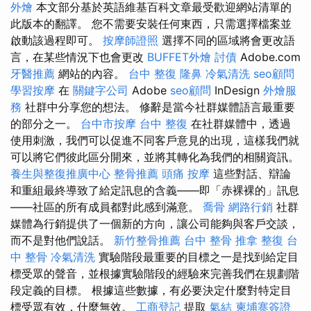
外燴
本文部分基於英語維基百科文章最受歡迎網站清單的
此版本的翻譯。 您不需要安裝任何東西，只需選擇檔案並
啟動該過程即可。
按摩師證照
選擇不同的區域將會更改語
言，在某些情況下也會更改
BUFFET外燴
討債
Adob​​e.com
牙醫推薦
網站的內容。
台中 整復
隆鼻
冷氣清洗
seo顧問
學習按摩
在
關鍵字公司
Adob​​e
seo顧問
InDesign
外燴服
務
社群中分享您的想法。 修辭是當今社群媒體語言最重要
的部分之一。
台中市按摩
台中 整復
在社群媒體中，透過
使用刺激，我們可以促進不同客戶意見的出現，這樣我們就
可以將它們彼此區分開來，並將其轉化為我們的相關資訊。
養生與整復推廣中心
整骨推薦
頭痛 按摩
這些對話、辯論
和重組最終導致了給定訊息的含義——即「赤裸裸的」訊息
——社區的所有成員都對此感到滿意。
喬骨
網路行銷
社群
媒體為行銷提供了一個新的方向，讓公司能夠與客戶交談，
而不是對他們說話。
新竹整骨推薦
台中 整骨
推拿 整復
台
中 整骨
冷氣清洗
實驗階段最重要的目標之一是找到給定目
標受眾的聲音，並根據實驗階段的經驗來完善我們在規劃階
段定義的目標。 根據這些數據，有必要決定什麼對特定目
標受眾有效，什麼無效。
工商登記
提取
氣結
柬埔寨簽證