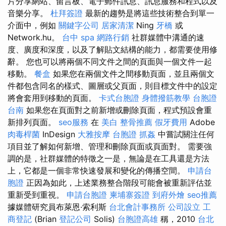
片分享網站、留言板、電子郵件訊息、訊息服務和程式以及
音樂分享。
杜拜簽證
最新的趨勢是將這些技術整合到單一
介面中，例如
關鍵字公司
居家清潔
Ning
牙橋
或
Network.hu。
台中 spa
網路行銷
社群媒體中溝通的速
度、廣度和深度，以及了解貼文結構的能力，都需要使用修
辭。 您也可以將兩個不同文件之間的頁面與一個文件一起
移動。
餐盒
如果您在兩個文件之間移動頁面，並且兩個文
件都包含同名的樣式、圖層或父頁面，則目標文件中的設定
將會套用到移動的頁面。
卡式台胞證
身體撥筋教學
台胞證
台南
如果您在頁面對之前新增或刪除頁面，程式預設會重
新排列頁面。
seo服務
在
美白
整骨推薦
假牙費用
Adob​​e
肉毒桿菌
InDesign
大雅按摩
台胞證
抓姦
中嘗試關注任何
項目並了解如何新增、管理和刪除頁面或頁面對。 需要強
調的是，社群媒體的特徵之一是，無論是在工具還是方法
上，它都是一個非常快速發展和變化的傳播空間。
申請台
胞證
正因為如此，上述業務整合階段可能會被重新評估並
重新受到重視。
申請台胞證
柬埔寨簽證
到府外燴
seo推薦
據媒體研究員布萊恩·索利斯
台北會計事務所
公司設立
工
商登記
(Brian
登記公司
Solis)
台胞證高雄
稱，2010
台北