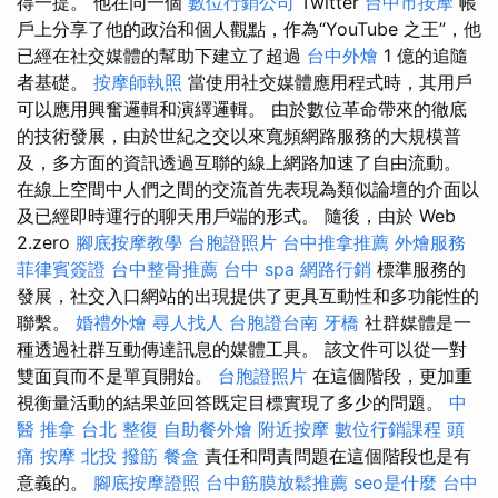
得一提。 他在同一個
數位行銷公司
Twitter
台中市按摩
帳
戶上分享了他的政治和個人觀點，作為“YouTube 之王”，他
已經在社交媒體的幫助下建立了超過
台中外燴
1 億的追隨
者基礎。
按摩師執照
當使用社交媒體應用程式時，其用戶
可以應用興奮邏輯和演繹邏輯。 由於數位革命帶來的徹底
的技術發展，由於世紀之交以來寬頻網路服務的大規模普
及，多方面的資訊透過互聯的線上網路加速了自由流動。
在線上空間中人們之間的交流首先表現為類似論壇的介面以
及已經即時運行的聊天用戶端的形式。 隨後，由於 Web
2.zero
腳底按摩教學
台胞證照片
台中推拿推薦
外燴服務
菲律賓簽證
台中整骨推薦
台中 spa
網路行銷
標準服務的
發展，社交入口網站的出現提供了更具互動性和多功能性的
聯繫。
婚禮外燴
尋人找人
台胞證台南
牙橋
社群媒體是一
種透過社群互動傳達訊息的媒體工具。 該文件可以從一對
雙面頁而不是單頁開始。
台胞證照片
在這個階段，更加重
視衡量活動的結果並回答既定目標實現了多少的問題。
中
醫 推拿
台北 整復
自助餐外燴
附近按摩
數位行銷課程
頭
痛 按摩
北投 撥筋
餐盒
責任和問責問題在這個階段也是有
意義的。
腳底按摩證照
台中筋膜放鬆推薦
seo是什麼
台中