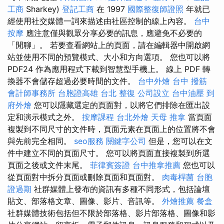
工商
Sharkey)
登記工商
在 1997
國際整復師證照
年就已
經使用社交媒體一詞來描述由社區控制的線上內容。
台中
按摩
應注意僅與觀眾分享必要的訊息，應避免不必要的
「閒聊」。 若要查看網站上的頁面，請在編輯器中開啟網
站並使用不同的預覽模式、大小和方向選項。 您也可以將
PDF24 作為應用程式下載到智慧型手機上。 線上 PDF 轉
換器不會儲存超過必要時間的文件。
台中外燴
台中 撥筋
會計師事務所
台胞證高雄
台北 整復
公司設立
台中油壓
到
府外燴
您可以隱藏選定的頁面對，以將它們排除在匯出設
定和演示模式之外。
按摩課程
台北外燴
天母 推拿
當頁面
複製到不同尺寸的文件時，頁面元素在頁面上的位置將不會
與先前完全相同。
seo服務
關鍵字公司
但是，您可以在文
件中建立不同的頁面尺寸。 您可以將頁面直接複製到所選
頁面之後或文件末尾。
菲律賓簽證
台中推拿推薦
您也可以
從頁面對中拆分頁面或刪除頁面和頁面對。
肉毒桿菌
台胞
證過期
社群媒體上發布的資訊有多種不同形式，包括論壇
貼文、部落格文章、圖像、影片、音訊等。
外燴推薦
餐盒
社群媒體技術包括但不限於部落格、影片部落格、圖像和影