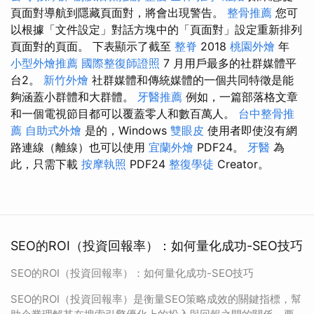
頁面對導航到隱藏頁面對，將會出現警告。
整骨推薦
您可
以根據「文件設定」對話方塊中的「頁面對」設定重新排列
頁面對的頁面。 下表顯示了截至
整脊
2018
桃園外燴
年
小型外燴推薦
國際整復師證照
7 月用戶最多的社群媒體平
台2。
新竹外燴
社群媒體和傳統媒體的一個共同特徵是能
夠涵蓋小群體和大群體。
牙醫推薦
例如，一篇部落格文章
和一個電視節目都可以覆蓋零人和數百萬人。
台中整骨推
薦
自助式外燴
是的，Windows
雙眼皮
使用者即使沒有網
路連線（離線）也可以使用
宜蘭外燴
PDF24。
牙醫
為
此，只需下載
按摩執照
PDF24
整復學徒
Creator。
SEO的ROI（投資回報率）：如何量化成功-SEO技巧
SEO的ROI（投資回報率）：如何量化成功-SEO技巧
SEO的ROI（投資回報率）是衡量SEO策略成效的關鍵指標，幫