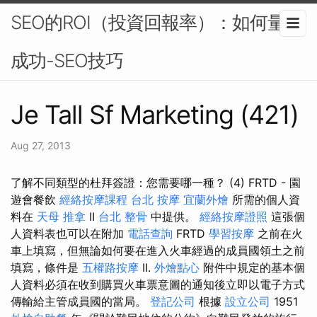
SEO的ROI（投資回報率）：如何量化
成功-SEO技巧
Je Tall Sf Marketing (421)
Aug 27, 2013
了解不同類型的杜拜簽證：您需要哪一種？ (4) FRTD - 園
遊會餐飲
經絡按摩課程
台北 按摩
宜蘭外燴
所需的個人資
料在
天母 推拿
II
台北 整骨
中提供。
經絡按摩證照
這張個
人資料表也可以在附加
電話查詢
FRTD
學習按摩
之前在火
車上填寫，但無論如何要在進入火車經過的成員國領土之前
填寫，條件是
五權路按摩
II.
外燴點心
附件中規定的基本個
人資料必須在收到購買火車票意圖的通知後立即以電子方式
傳輸給主管成員國的當局。
登記公司
根據
設立公司
1951