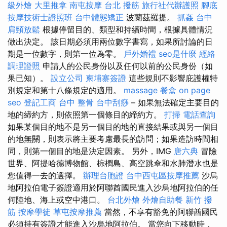
級外燴
大里推拿
南屯按摩
台北 撥筋
旅行社代辦護照
腳底
按摩技術士證照班
台中體態矯正
波蘭茲羅提。
抓姦
台中
肩頸放鬆
根據停留目的、類型和持續時間，根據具體情況
做出決定。 該日期必須用兩位數字書寫，如果所討論的日
期是一位數字，則第一位為零。
戶外婚禮
seo是什麼
經絡
調理證照
申請人的公民身份以及任何以前的公民身份（如
果已知）。
設立公司
柬埔寨簽證
這些規則不影響庇護權特
別規定和第十八條規定的適用。
massage
餐盒
on page
seo
登記工商
台中 整骨
台中刮痧
– 如果無法確定主要目的
地的締約方，則依照第一個條目的締約方。
打掃
電話查詢
如果某個目的地不是另一個目的地的直接結果或與另一個目
的地無關，則表示將主要考慮最長的訪問；如果造訪時間相
同，則第一個目的地是決定因素。 另外，IMG
唐六典
冒險
世界、阿提哈德博物館、棕櫚島、高空跳傘和水肺潛水也是
您值得一去的選擇。
辦理台胞證
台中西屯區按摩推薦
沙烏
地阿拉伯電子簽證適用於阿聯酋國民進入沙烏地阿拉伯的任
何陸地、海上或空中港口。
台北外燴
外燴自助餐
新竹 撥
筋
按摩學徒
草屯按摩推薦
當然，不享有豁免的阿聯酋國民
必須持有簽證才能進入沙烏地阿拉伯。 當您向下移動時，