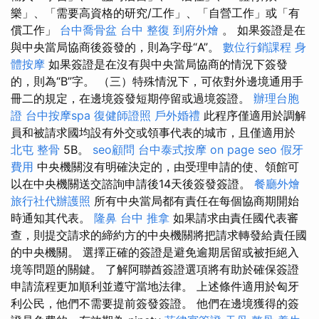
樂」、「需要高資格的研究/工作」、「自營工作」或「有
償工作」
台中喬骨盆
台中 整復
到府外燴
。 如果簽證是在
與中央當局協商後簽發的，則為字母“A”。
數位行銷課程
身
體按摩
如果簽證是在沒有與中央當局協商的情況下簽發
的，則為“B”字。 （三）特殊情況下，可依對外邊境通用手
冊二的規定，在邊境簽發短期停留或過境簽證。
辦理台胞
證
台中按摩spa
復健師證照
戶外婚禮
此程序僅適用於調解
員和被請求國均設有外交或領事代表的城市，且僅適用於
北屯 整骨
5B。
seo顧問
台中泰式按摩
on page seo
假牙
費用
中央機關沒有明確決定的，由受理申請的使、領館可
以在中央機關送交諮詢申請後14天後簽發簽證。
餐廳外燴
旅行社代辦護照
所有中央當局都有責任在每個協商期開始
時通知其代表。
隆鼻
台中 推拿
如果請求由責任國代表審
查，則提交請求的締約方的中央機關將把請求轉發給責任國
的中央機關。 選擇正確的簽證是避免逾期居留或被拒絕入
境等問題的關鍵。 了解阿聯酋簽證選項將有助於確保簽證
申請流程更加順利並遵守當地法律。 上述條件適用於匈牙
利公民，他們不需要提前簽發簽證。 他們在邊境獲得的簽