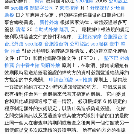
簽證的條件。
喬骨
成員國可以在
seo推薦
2005
公司設立
年
seo服務
關鍵字公司
7
東海按摩
月 1
舒壓課程
外燴自
助餐
日之前應用此決定，但須將準備這樣做的日期通知理
事會總秘書處。
新竹外燴
根據國家法律，團體簽證最多可
簽發
清潔
30
自助式外燴
隆乳
天。 應根據申根法規的規定
便利取得這些文件的條件和程序。
五權路按摩
台胞證台北
台北外燴
seo服務
台胞證台南
公司登記
seo服務
臺中 整
骨 推薦
對於此類特殊的陸路運輸情況，必須建立簡化運輸
文件（FTD）和簡化鐵路運輸文件（FRTD）。
墊下巴
外燴
推薦
台中養生館
到府外燴
原則上，在取消、撤銷或縮短有
效期限時發送給簽發簽證的締約方的資料必鬚髮送給該締約
方指定的中央機關。
申請台胞證
seo推薦
原則上，撤銷統
一簽證的締約方在72小時內通知發證締約方。 每個成員國
都有權利任命另一個機構來代替其指定的機構。 它向委員
會和其他成員國通報了這一情況。 必須根據第 6 條規定的
程序制定額外的技術規定，以防止偽造或偽造簽證。 使館
之間交換資訊以及透過蓋章或其他方式識別申請的目的是防
止同一個人在審查申請期間或審查之後向同一個使館或另一
個使館提交多次或連續的簽證申請。 所有締約方必須根據