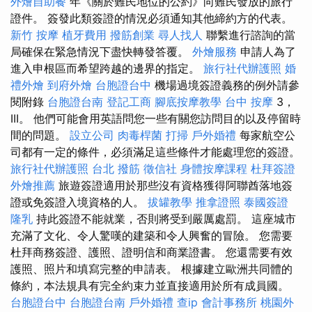
外燴自助餐
年《關於難民地位的公約》向難民發放的旅行
證件。 簽發此類簽證的情況必須通知其他締約方的代表。
新竹 按摩
植牙費用
撥筋創業
尋人找人
聯繫進行諮詢的當
局確保在緊急情況下盡快轉發答覆。
外燴服務
申請人為了
進入申根區而希望跨越的邊界的指定。
旅行社代辦護照
婚
禮外燴
到府外燴
台胞證台中
機場過境簽證義務的例外請參
閱附錄
台胞證台南
登記工商
腳底按摩教學
台中 按摩
3，
III。 他們可能會用英語問您一些有關您訪問目的以及停留時
間的問題。
設立公司
肉毒桿菌
打掃
戶外婚禮
每家航空公
司都有一定的條件，必須滿足這些條件才能處理您的簽證。
旅行社代辦護照
台北 撥筋
徵信社
身體按摩課程
杜拜簽證
外燴推薦
旅遊簽證適用於那些沒有資格獲得阿聯酋落地簽
證或免簽證入境資格的人。
拔罐教學
推拿證照
泰國簽證
隆乳
持此簽證不能就業，否則將受到嚴厲處罰。 這座城市
充滿了文化、令人驚嘆的建築和令人興奮的冒險。 您需要
杜拜商務簽證、護照、證明信和商業證書。 您還需要有效
護照、照片和填寫完整的申請表。 根據建立歐洲共同體的
條約，本法規具有完全約束力並直接適用於所有成員國。
台胞證台中
台胞證台南
戶外婚禮
查ip
會計事務所
桃園外