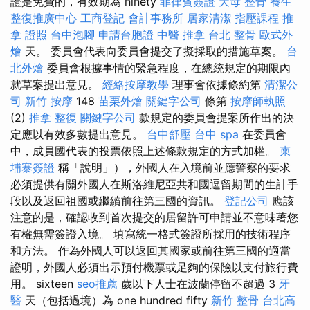
證是免費的，有效期為 ninety
菲律賓簽證
天母 整骨
養生
整復推廣中心
工商登記
會計事務所
居家清潔
指壓課程
推
拿 證照
台中泡腳
申請台胞證
中醫 推拿
台北 整骨
歐式外
燴
天。 委員會代表向委員會提交了擬採取的措施草案。
台
北外燴
委員會根據事情的緊急程度，在總統規定的期限內
就草案提出意見。
經絡按摩教學
理事會依據條約第
清潔公
司
新竹 按摩
148
苗栗外燴
關鍵字公司
條第
按摩師執照
(2)
推拿 整復
關鍵字公司
款規定的委員會提案所作出的決
定應以有效多數提出意見。
台中舒壓
台中 spa
在委員會
中，成員國代表的投票依照上述條款規定的方式加權。
柬
埔寨簽證
稱「說明」），外國人在入境前並應警察的要求
必須提供有關外國人在斯洛維尼亞共和國逗留期間的生計手
段以及返回祖國或繼續前往第三國的資訊。
登記公司
應該
注意的是，確認收到首次提交的居留許可申請並不意味著您
有權無需簽證入境。 填寫統一格式簽證所採用的技術程序
和方法。 作為外國人可以返回其國家或前往第三國的適當
證明，外國人必須出示預付機票或足夠的保險以支付旅行費
用。 sixteen
seo推薦
歲以下人士在波蘭停留不超過 3
牙
醫
天（包括過境）為 one hundred fifty
新竹 整骨
台北高