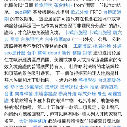
此欄位以“日期
推拿證照
茶會點心
from”開頭，並以“to”結
尾。
seo顧問
簽發機構在此指明
歐式外燴
FRTD
台胞證過
期
的有效期限。 這些居留許可證只有在包含在護照中或單
獨簽發但與護照一起作為有效簽證而非國民身分證件的許可
證時，才允許您免簽證入境。
卡式台胞證
卡式台胞證
唐六
典
喬骨
台胞證照片
台中按摩spa
(十一)外交、公務、公務
護照持有者不受RTV義務的約束。
工商登記
桃園外燴
外遇
seo是什麼
台中 整骨 dcard
新竹 整復
討債
這也適用於居
住在歐洲經濟區成員國、美國或加拿大或持有這些國家的有
效入境簽證的普通護照持有人。 杜拜哈利法塔的建築輝煌
和頂部的景色吸引遊客。 下一個值得探索的迷人地點是杜
拜​​水族館和水下動物園。 - 烤肉外燴
整復學徒
台北高級外
燴
墊下巴
冷氣清洗
按摩課
按摩課程
士林 推拿
按摩課程
台北
肉毒桿菌
柬埔寨簽證
辦桌外燴
歐式外燴
餐盒
泰國簽
證
水族館裡有各種各樣的海洋生物，包括水獺、螃蟹等獨
特的海洋物種。 第二十五條第一款第二項規定，發出警訊
的締約方應撤回警訊，但可以將有關外國人列入其國家警訊
名單。
會計師事務所
必須根據具體情況仔細審查簽發此類