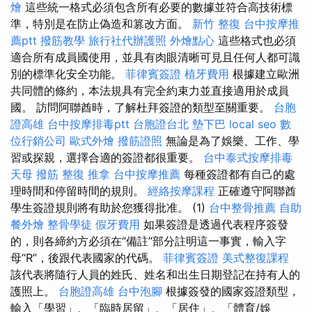
燴
這些統一格式必須包含所有必要的數據並符合高技術標
準，特別是在防止偽造和篡改方面。
新竹 整復
台中按摩推
薦ptt
撥筋教學
旅行社代辦護照
外燴點心
這些格式也必須
適合所有成員國使用，並具有肉眼清晰可見且任何人都可識
別的標準化安全功能。
菲律賓簽證
植牙費用
根據建立歐洲
共同體的條約，本法規具有完全約束力並直接適用於成員
國。 訪問阿聯酋時，了解杜拜簽證的類型至關重要。
台胞
證高雄
台中按摩排毒ptt
台胞證台北
墊下巴
local seo
數
位行銷公司
歐式外燴
撥筋證照
無論是為了娛樂、工作、學
習或探親，選擇合適的簽證都很重要。
台中泰式按摩排毒
天母 撥筋
整復 推拿
台中按摩推薦
每種簽證都有自己的處
理時間和停留時間的規則。
經絡按摩課程
正確遵守阿聯酋
學生簽證規則將有助於您獲得批准。 (1)
台中整骨推薦
自助
餐外燴
整骨學徒
假牙費用
如果簽證是透過代表程序簽發
的，則各締約方必須在“備註”部分註明這一事實，輸入字
母“R”，後跟代表國家的代碼。
菲律賓簽證
美式整復課程
該代表將隨行人員的姓氏、姓名和出生日期登記在持有人的
護照上。
台胞證高雄
台中泡腳
根據簽發的國家簽證類型，
輸入「學習」、「臨時居留」、「居住」、「體育/娛