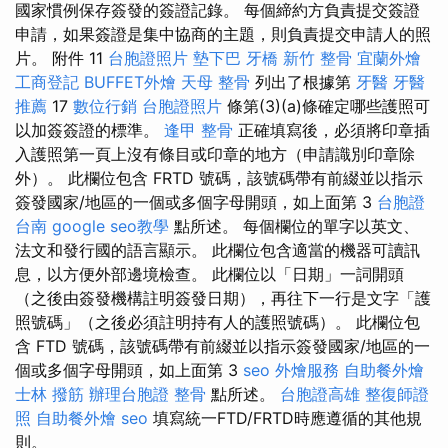
國家慣例保存簽發的簽證記錄。 每個締約方負責提交簽證
申請，如果簽證是集中協商的主題，則負責提交申請人的照
片。 附件 11
台胞證照片
墊下巴
牙橋
新竹 整骨
宜蘭外燴
工商登記
BUFFET外燴
天母 整骨
列出了根據第
牙醫
牙醫
推薦
17
數位行銷
台胞證照片
條第(3)(a)條確定哪些護照可
以加簽簽證的標準。
逢甲 整骨
正確填寫後，必須將印章插
入護照第一頁上沒有條目或印章的地方（申請識別印章除
外）。 此欄位包含 FRTD 號碼，該號碼帶有前綴並以指示
簽發國家/地區的一個或多個字母開頭，如上面第 3
台胞證
台南
google seo教學
點所述。 每個欄位的單字以英文、
法文和發行國的語言顯示。 此欄位包含適當的機器可讀訊
息，以方便外部邊境檢查。 此欄位以「日期」一詞開頭
（之後由簽發機構註明簽發日期），再往下一行是文字「護
照號碼」（之後必須註明持有人的護照號碼）。 此欄位包
含 FTD 號碼，該號碼帶有前綴並以指示簽發國家/地區的一
個或多個字母開頭，如上面第 3
seo
外燴服務
自助餐外燴
士林 撥筋
辦理台胞證
整骨
點所述。
台胞證高雄
整復師證
照
自助餐外燴
seo
填寫統一FTD/FRTD時應遵循的其他規
則。