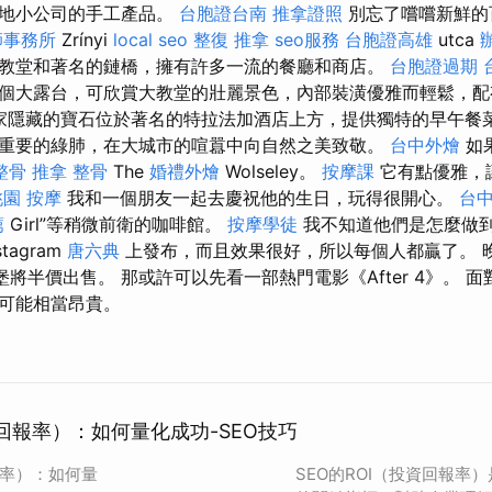
當地小公司的手工產品。
台胞證台南
推拿證照
別忘了嚐嚐新鮮的
師事務所
Zrínyi
local seo
整復 推拿
seo服務
台胞證高雄
utca
教堂和著名的鏈橋，擁有許多一流的餐廳和商店。
台胞證過期
個大露台，可欣賞大教堂的壯麗景色，內部裝潢優雅而輕鬆，
家隱藏的寶石位於著名的特拉法加酒店上方，提供獨特的早午餐菜
重要的綠肺，在大城市的喧囂中向自然之美致敬。
台中外燴
如
整骨
推拿 整骨
The
婚禮外燴
Wolseley。
按摩課
它有點優雅，
桃園 按摩
我和一個朋友一起去慶祝他的生日，玩得很開心。
台
薦
Girl”等稍微前衛的咖啡館。
按摩學徒
我不知道他們是怎麼做
stagram
唐六典
上發布，而且效果很好，所以每個人都贏了。 晚
的漢堡將半價出售。 那或許可以先看一部熱門電影《After 4》。
可能相當昂貴。
資回報率）：如何量化成功-SEO技巧
報率）：如何量
SEO的ROI（投資回報率