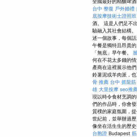
全國最好的精釀啤酒
台中 整復
戶外婚禮
底按摩技術士證照班
酒。 這是人們足不
驗融入其社會結構
述一個故事，每個話
午餐是獨特且昂貴
「無底」早午餐。
何在不花太多錢的情
產商在這裡展示他
鈴薯泥或羊肉派，也
骨 推薦
台中 抓龍筋
雄
大里按摩
seo推
現以時令食材烹調的獨
們的作品時，你會
質樸的家庭氛圍，提
世紀前，並舉辦過
像坐在活生生的歷史
台胞證
Budapest
筋