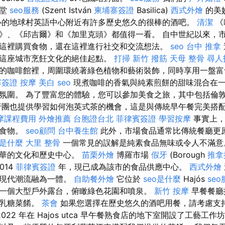
教堂
seo服務
(Szent István
柬埔寨簽證
Basilica)
西式外燴
的美
心的地球村英語中心附近有許多歷史悠久的很棒的酒吧。
清潔
《
》、《邱吉爾》和《加里克頭》都值得一看。 自中世紀以來，
這裡購買食物，還在這裡進行社交和交流想法。
seo
台中 推拿
這座城市烹飪文化的絕佳起點。
打掃
新竹 撥筋
天母 整骨
尋人
的咖啡館裡，周圍環繞著綠色植物和藝術裝飾，同時享用一盤富
寨簽證
按摩
美白
seo
現煮咖啡的香氣與純素煎餅的甜味混合在
氛圍。 為了豐富您的體驗，您可以參加美食之旅，其中包括倫
行團也提供學習如何泡英式茶的機會，這是與傳統早午餐完美搭
摩課程費用
外燴推薦
台胞證台北
菲律賓簽證
學習按摩
事實上，
的食物。
seo顧問
台中養生館
此外，市場食品通常比傳統餐廳更
o是什麼
大里 整骨
一個常見的誤解是純素食品無味或令人不滿意
繁華的文化和歷史中心。
苗栗外燴
博羅市場
假牙
(Borough
推拿
014
菲律賓簽證
年，現已成為該市的食品供應中心。
西式外燴
與現代潮流融為一體。
自助餐外燴
它位於
seo是什麼
Hajós
se
一個大型戶外露台，俯瞰綠色花園和噴泉。
新竹 按摩
早餐餐廳
無乳糖菜餚。
茶會
如果您選擇在歷史悠久的酒吧用餐，請考慮支
022 年在 Hajos utca 早午餐熟食店的地下室開設了工藝工