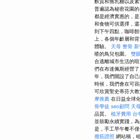
麩質和無乳糖以及
普遍認為秘密花園
都是經濟實惠的，是
和食物可供選擇，還
到下午四點，咖啡館
上，各個年齡層和背
體驗。
天母 整骨
新
喳的鳥兒包圍。
雙
合逃離城市生活的喧
們在布達佩斯經營
年，我們開設了自己
時候，我們會在可
可欣賞聖史蒂芬大教
摩推薦
在日益全球化
骨學徒
seo顧問
天母
品質。
植牙費用
台
並鼓勵永續實踐，為
是，手工早午餐不僅僅
撥筋證照
網站稱，哈