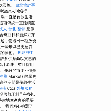
妙景色。
台北會計事
吟遊詩人與銀行
市場一直是倫敦生活
這項傳統一直延續至
找人
台北 整骨
想像
含奇亞籽和新鮮豆芽
一起，營造出一種放慢
敦一些最具歷史意義
配的藝術。
BUFFET
許多供應商以實惠的
原汁原味，並且採用
。 倫敦的市集不僅是
推薦
Market) 的歷史
這些空間是倫敦生活
o服務
utca
外燴服務
提供匈牙利早午餐以
持當地生產商的重要
作坊。 我們精心挑選了