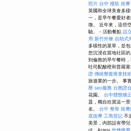
照片
台中 撥筋
按摩
英國和全球美食多
一，是早午餐愛好者
徵。 近年來，這些
驗。 - 活動餐點
設
用
新竹外燴
自助式
多樣性的菜單，並包
您沉浸在當地社區
到倫敦的早午餐時，
吐司配酸橙和普羅塞
證
傳統整復推拿技術
旅遊業的一步。 事
壓
seo服務
台胞證
花園。
台中體態矯
囂，獨自欣賞這一
名。
台中 整骨
按摩
底按摩
工商登記
不
美景，內部設有帶兒
út，Arany
外燴推薦