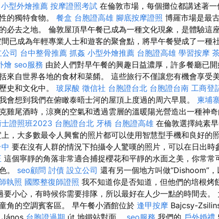
小型外燴推薦
按摩證照考試
在倫敦市場，每個攤位都講述著一
樣性的獨特食物。
餐盒
台胞證高雄
腳底按摩證照
博羅市場是最古
的必去之地。 倫敦屋頂早午餐已成為一種文化現象，是體驗這
空間已成為年輕專業人士和遊客的聚會點，將早午餐變成了一種
立公司
台中整骨推薦
抓姦
小型外燴推薦
台胞證高雄
學習按摩
外燴
seo服務
由於人們對早午餐的興趣日益濃厚，許多餐廳已開
括來自世界各地的食材和菜餚。 這些旅行不僅讓您有機會享受
的歷史和文化中。
玻尿酸
徵信社
台胞證台北
台胞證台南
工商登
我會想到我們在俯瞰泰晤士河的屋頂上度過的周六早晨。
柬埔
克雞尾酒時，涼爽的空氣和透過雲層的溫暖陽光營造出一種神
士證照班2023
台胞證台北
牙橋
台胞證高雄
在倫敦選擇純素早
實上，大多數最令人興奮的照片都可以使用智慧型手機和良好的
台中
要在沒有人群的情況下拍攝令人驚嘆的照片，可以在日出時
正
這個寧靜的角落非常適合捕捉櫻花和平靜的水面之美，你常常
景色。
seo顧問
討債
設立公司
還有另一個地方叫做“Dishoom”
師執照
國際整復師證照
我不知道你是否知道，但他們的培根烤
過要小心，有時候你需要排隊，所以最好在人少一點的時間去。 
童角的空調賓客區。 早午餐小酒館位於
逢甲按摩
Bajcsy-Zsili
János
台胞證過期
út 地鐵站對面。
seo服務
我們的
戶外婚禮