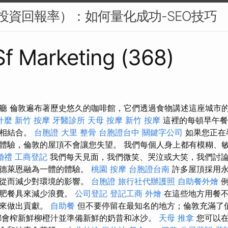
I（投資回報率）：如何量化成功-SEO技巧
 Sf Marketing (368)
廳 倫敦遍布著歷史悠久的咖啡館，它們透過食物講述這座城市
什麼
新竹 按摩
牙醫診所
天母 按摩
新竹 按摩
這裡的每頓早午餐
材相結合。
台胞證
大里 整骨
台胞證台中
關鍵字公司
如果您正在
體驗，倫敦的屋頂不會讓您失望。 我們每個人身上都有模糊、
婚禮
工商登記
我們每天見面，我們微笑、哭泣或大笑，我們討
與德萊恩融為一體的體驗。
桃園 按摩
台胞證台南
許多屋頂採用永
，從而減少對環境的影響。
台胞證
旅行社代辦護照
自助餐外燴
例
堆肥餐具來減少浪費。
公司登記
登記工商
外燴
在這些地方用餐不
未來做出貢獻。
自助餐
但不要停留在最知名的地方；倫敦充滿了
都會​​榨新鮮柳橙汁並準備新鮮的奶昔和冰沙。
天母 推拿
您可以在