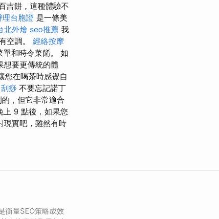
百吉餅，這種體驗不
辦理台胞證
是一條美
台北外燴
seo推薦
我
配有空調。
經絡按摩
單和時令菜餚。 如
果想要更傳統的體
讓您在喝茶時感覺自
中刮痧
不要忘記諾丁
到的，但它非常適合
上 9 點後，如果您
 面對現實吧，雖然有時
）是衡量SEO策略成效