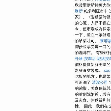
欣賞聖伊斯特萬大
務所
維多利亞市中
家》、《愛爾蘭時報
的心臟，人們不僅在
今，使市場成為探索
一下，坐在一家舒適
的酪梨吐司。
柬埔
腳步並享受每一口的
的咖啡館。 有些旅
外燴
按摩店
經絡按
價格提供新鮮美味
新鮮食材製成。
se
吃飯的地方，也是
可追溯至
清潔公司
1
的縮影，美食傳統
的歌劇院附近，設有
及素食、無麩質和
性。 因此，我們在 2