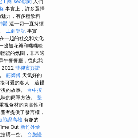
記工商
seo顧問
人們
姦
事實上，許多選擇
的魅力，有多種飲料
神醫
這一切一直持續
氛。
工商登記
事實
在一起的社交和文化
一邊被花瓣和嘰嘰喳
輕鬆的氛圍，非常適
早午餐餐廳，從此我
2022
菲律賓簽證
點。
筋師傅
天氣好的
接可愛的客人，這裡
背後的故事。
台中按
風味的簡單方法。
整
重視食材的真實性和
產者提供了發言權，
台胞證高雄
有趣的
e Out
新竹外燴
被搶購一空。
台胞證