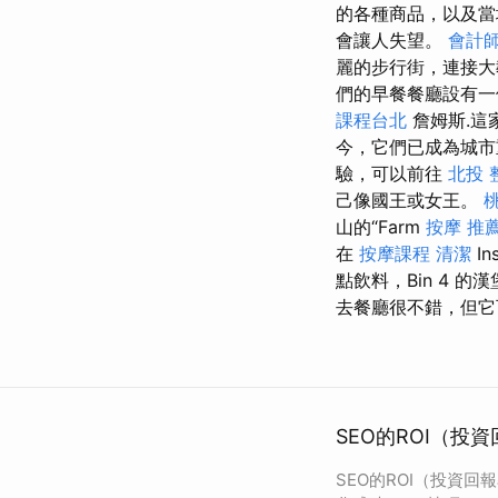
的各種商品，以及
會讓人失望。
會計
麗的步行街，連接大
們的早餐餐廳設有一
課程台北
詹姆斯.這
今，它們已成為城市
驗，可以前往
北投 
己像國王或女王。
山的“Farm
按摩 推
在
按摩課程
清潔
In
點飲料，Bin 4 
去餐廳很不錯，但它
SEO的ROI（投
SEO的ROI（投資回