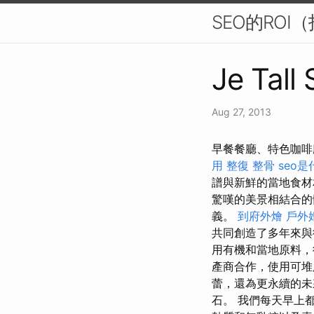
SEO的RO
Je Tall
Aug 27, 2013
早餐餐廳、特色咖啡
用
整復 整骨
seo是
譜與新鮮的當地食
驚嘆的美景相結合的
義。
到府外燴
戶外
共同創造了多年來
用有機和當地原料
產商合作，使用可
蕾，還為更永續的
石。 我們每天早上