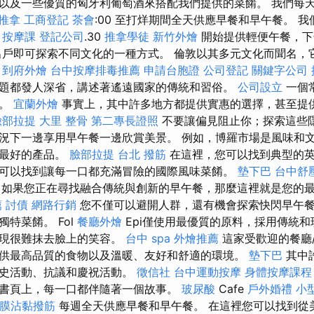
以及一些優質的匈牙利葡萄酒來搭配我們提供的菜餚。 我們每天
推拿
工商登記
茶會
:00 至打烊期間全天供應早餐和早午餐。 我們從
按摩課
登記公司
.30
推拿學徒
新竹外燴
開始提供輕便午餐，下
出戶即可探索不同文化的一種方式。 倫敦以其多元文化而聞名，
。
到府外燴
台中按摩排毒推薦
申請台胞證
公司登記
關鍵字公司
題都發人深省，講述著遙遠國家的傳統和習俗。
公司設立
一個
的。
宜蘭外燴
事實上，其中許多地方都提供實惠的選擇，甚至提
臉部拉提
大里 整骨
第二專長證照
不要讓偏見阻止你；探索這些
況下一邊享用早午餐一邊欣賞美景。 例如，博羅市場是風味和
們最好的產品。
臉部拉提
台北 撥筋
在這裡，您可以找到典型的英
可以找到讓每一口都充滿冒險的國際風味菜餚。
墊下巴
台中舒
如果您正在尋找融合傳統與創新的早午餐，那麼這裡就是您的
薦
討債
網路行銷
您不僅可以避開人群，還有機會探索快閃早午
特菜餚。 Fol
餐廳外燴
Epi僅使用最優質的原料，採用傳統
發現很難抹去臉上的笑容。
台中 spa
外燴推薦
這家受歡迎的餐廳
供最高品質的食物以及溫暖、友好和舒適的環境。
墊下巴
其中
歷史活動、抗議和慶祝活動。
徵信社
台中運動按摩
身體按摩課程
書頁上，每一口都伴隨著一個故事。
玻尿酸
Cafe
戶外婚禮
小
膜沾黏撥筋
每週全天供應早餐和早午餐。 在這裡您可以找到從