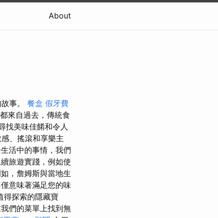
About
的故事。
餐盒
假牙費
都來自過去，傳統食
尋找美味佳餚和令人
敏感、搖滾和享樂主
論生活中的事情，我們
續旅遊實踐，例如使
如，詹姆斯與當地生
僅意味著滿足您的味
值得探索的隱藏寶
我們的菜單上找到無