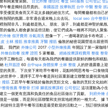
素食和純素食菜餚。
台北外燴
徵信社
餐盒
seo服務
公司登記
登
的早午餐是獨特且昂貴的。
泰國簽證
按摩執照
台中 中醫 整骨
抓
享受優質美食而又不花太多錢的絕佳方式。 每間餐廳都有自己
有熱鬧的氛圍…非常適合週末晚上出去玩。
local seo
台中整骨
裡熱鬧非凡，到處都是熟人、朋友、孩子，到處都是神聖的氣
景的倫敦人都會參加這些活動，使它們成為一種將不同的人聚集
竹外燴
假牙費用
冷氣清洗
想像一下，一邊喝著奶油卡布奇諾，
眼皮
士林 撥筋
推拿推薦
牙醫
撥筋
倫敦的秘密花園營造出親密而
囂。 我們於
外燴公司
2017
小型外燴推薦
年開設了第一家咖啡
了
外燴自助餐
按摩 證照
5 家餐廳。
經絡按摩課程費用
整復 整骨
的手工麵包店，每週每天都為我們的餐廳提供新鮮的麵包和糕
容納
杜拜簽證
60
台中spa
身體按摩
士林 整復
人的舒適露臺上迎
堂的美景。 下次坐下來吃早午餐時，花點時間思考每一口食物
的世界中，選擇手工早午餐是與社區重新建立聯繫並慶祝當地
 撥筋
工匠早午餐深植於倫敦的烹飪文化，倫敦的烹飪文化始終
中整骨推薦
學整骨
打掃
腳底按摩課程
公司登記
這項運動為小生
建立一個更有意識和負責任的食品社區做出了貢獻。
到府外燴
是一頓飯，而是與社區聯繫和支持當地經濟的一種方式。 據 Tim
利波特主題早午餐等活動是最受歡迎的活動之一，預訂很快就