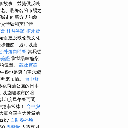
個故事，並提供反映
老、最著名的市場之
座城市的新方式的象
社交體驗和烹飪體
茶會
杜拜簽證
植牙費
始創建反映倫敦文化
美味佳餚，還可以讓
記
外燴自助餐
當我想
寨簽證
當我品嚐酪梨
奇的氛圍。
菲律賓簽
午餐也是邁向更永續
照明來拍攝。
台中舒
參觀荷蘭公園的日本
可以遠離城市的喧
，以印度早午餐而聞
餅捲非常棒！
台中腳
大露台享有大教堂的
nszky
自助餐外燴
50
學整骨
人露臺可