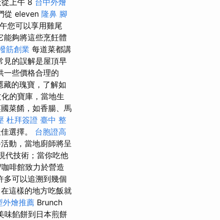
從上午 8
台中外燴
 eleven
隆鼻
腳
午您可以享用雞尾
它能夠將這些烹飪體
撥筋創業
每道菜都講
常見的誤解是屋頂早
供一些價格合理的
隱藏的瑰寶，了解如
文化的寶庫，當地生
國菜餚，如香腸、馬
壓
杜拜簽證
臺中 整
最佳選擇。
台胞證高
餐活動，當地廚師將呈
和現代技術；當你吃他
/咖啡館致力於營造
許多可以追溯到幾個
在這樣的地方吃飯就
型外燴推薦
Brunch
美味餡餅到日本煎餅