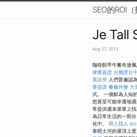
SEO的RO
Je Tall
Aug 27, 2013
咖啡館早午餐布達佩
律賓簽證
台胞證台
美診所
人們普遍認
寨簽證
餐廳外燴
大
式。 一個鮮為人知
您甚至可能幸運地遇
常提供週末菜單上找
為日常生活的一部分
化中。
尋人找人
loc
泰晤士河的屋頂上