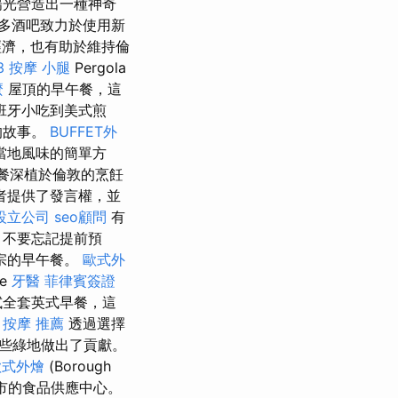
陽光營造出一種神奇
多酒吧致力於使用新
濟，也有助於維持倫
3
按摩 小腿
Pergola
麼
屋頂的早午餐，這
班牙小吃到美式煎
的故事。
BUFFET外
當地風味的簡單方
餐深植於倫敦的烹飪
者提供了發言權，並
設立公司
seo顧問
有
 不要忘記提前預
宗的早午餐。
歐式外
he
牙醫
菲律賓簽證
試全套英式早餐，這
。
按摩 推薦
透過選擇
些綠地做出了貢獻。
歐式外燴
(Borough
市的食品供應中心。