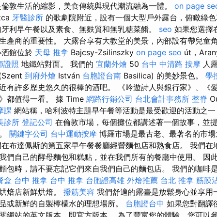
倫敦生活的縮影，美食傳統與現代潮流融為一體。
on page se
tca
牙醫診所
的歌劇院附近，設有一個大型戶外露台，俯瞰綠
匈牙利早午餐以及素食、無麩質和無乳糖菜餚。
seo
如果您選擇
生產商的重要性。 大露台享有大教堂的美景，內部設有帶兒童
小酒館位於
天母 推拿
Bajcsy-Zsilinszky
on page seo
út，Ara
師證照
地鐵站對面。 我們的
宜蘭外燴
50
台中 中清路 按摩
人露
(Szent
到府外燴
István
台胞證台南
Basilica) 的美妙景色。
學
近有許多歷史悠久的很棒的酒吧。 《吟遊詩人與銀行家》、《
都值得一看。 據 Time
網路行銷公司
台北會計事務所
整脊
O
摩課
網站稱，哈利波特主題早午餐等活動是最受歡迎的活動之一
美診所
登記公司
在倫敦市場，每個攤位都講述著一個故事，並
物。
關鍵字公司
台中運動按摩
博羅市場是最古老、最著名的市場
們在布達佩斯的第五家早午餐餐廳經營麵包店和熟食店。 我們在
我們自己的酵母麵包和糕點，並在我們所有的餐廳中使用。 因
麵包時，請不要忘記它們來自我們自己的麵包店。 我們的咖啡是 
餐盒
台中 推拿
台中 推拿
台胞證高雄
外燴推薦
台北 推拿
筋膜
地烘焙店新鮮烘焙。
撥筋美容
我們舒適的露臺是放鬆身心並享用
品或新鮮的自製檸檬水的理想場所。
台胞證台中
如果您對翻譯
閱網站的英文版本，即官方版本。 為了豐富您的體驗，您可以