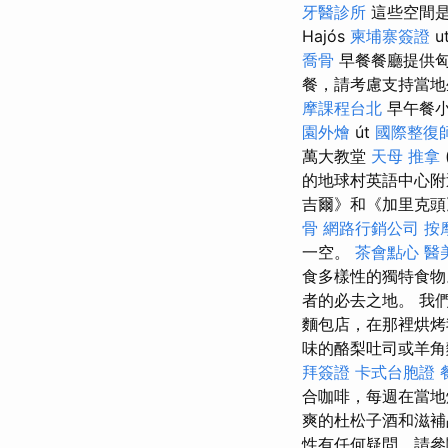
牙醫診所
這些空間是
Hajós
柬埔寨簽證
u
喬骨
早餐餐廳提供
餐，請考慮支持當地
摩課程台北
早午餐
園外燴
út
國際整復
萬大教堂
天母 推拿
的地球村英語中心附
吉爾》和《加里克頭》
骨
網路行銷公司
按
一空。
茶會點心
醫
食多樣性的獨特食
者的必去之地。 我
麵包店，在那裡烘烤
味的酪梨吐司或羊角
拜簽證
卡式台胞證
合咖啡，每週在當
爽的杜松子酒和滋補
性有任何疑問，請參