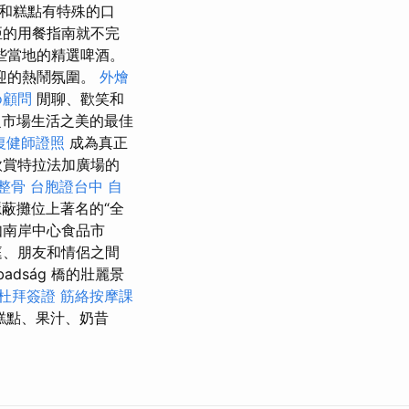
和糕點有特殊的口
亞的用餐指南就不完
些當地的精選啤酒。
迎的熱鬧氛圍。
外燴
o顧問
閒聊、歡笑和
市場生活之美的最佳
復健師證照
成為真正
欣賞特拉法加廣場的
 整骨
台胞證台中
自
蔽攤位上著名的“全
如南岸中心食品市
庭、朋友和情侶之間
badság 橋的壯麗景
杜拜簽證
筋絡按摩課
糕點、果汁、奶昔