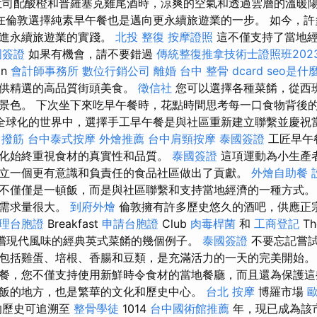
司配酸橙和普羅塞克雞尾酒時，涼爽的空氣和透過雲層的溫暖
在倫敦選擇純素早午餐也是邁向更永續旅遊業的一步。 如今，許
促進永續旅遊業的實踐。
北投 整復
按摩證照
這不僅支持了當地經
國簽證
如果有機會，請不要錯過
傳統整復推拿技術士證照班202
on
會計師事務所
數位行銷公司
離婚
台中 整骨 dcard
seo是什
提供精選的高品質街頭美食。
徵信社
您可以選擇各種菜餚，從西
景色。 下次坐下來吃早午餐時，花點時間思考每一口食物背後
全球化的世界中，選擇手工早午餐是與社區重新建立聯繫並慶祝
 撥筋
台中泰式按摩
外燴推薦
台中肩頸按摩
泰國簽證
工匠早午
化始終重視食材的真實性和品質。
泰國簽證
這項運動為小生產
立一個更有意識和負責任的食品社區做出了貢獻。
外燴自助餐
不僅僅是一頓飯，而是與社區聯繫和支持當地經濟的一種方式。
的需求量很大。
到府外燴
倫敦擁有許多歷史悠久的酒吧，供應正
理台胞證
Breakfast
申請台胞證
Club
肉毒桿菌
和
工商登記
T
您品嚐現代風味的經典英式菜餚的幾個例子。
泰國簽證
不要忘記嘗
包括雞蛋、培根、香腸和豆類，是充滿活力的一天的完美開始
餐，您不僅支持使用新鮮時令食材的當地餐廳，而且還為保護這
飯的地方，也是繁華的文化和歷史中心。
台北 按摩
博羅市場
歷史可追溯至
整骨學徒
1014
台中國術館推薦
年，現已成為該