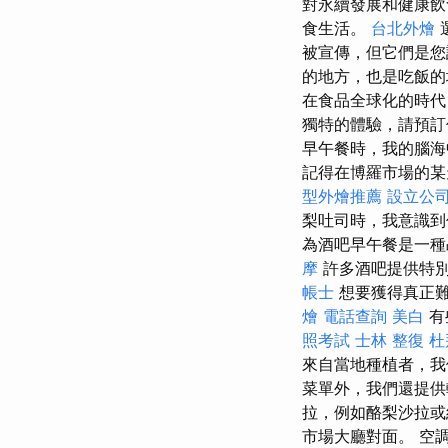
對永續發展和健康
食生活。
台北外燴
被宣傳，但它們是您
的地方，也是吃飯
在食品全球化的時代
獨特的體驗，請預訂
早午餐時，我的腦海
記得在博羅市場的某
型外燴推薦
設立公
梨吐司時，我意識到
為酒吧早午餐是一種
摩
許多酒吧提供特
帳士
想要獲得真正難
燴
電話查詢
美白
有
照考試
士林 整復
杜
來自當地種植者，我們
菜單外，我們還提供
拉，例如酪梨沙拉或
市場大廳對面。 空調室