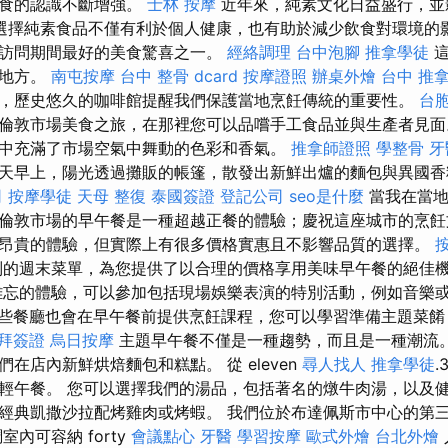
飲食的認識不斷增強。
士林 按摩
近年來，純素文化日益盛行，並
選擇純素食品不僅有利於個人健康，也有助於減少飲食對環境的影
訪問期間最好的美食驚喜之一。
經絡調理
台中泡腳
推拿學徒
這
的地方。
南屯按摩
台中 整骨 dcard
按摩證照
辦桌外燴
台中 推
，歷史悠久的咖啡館提醒我們保護當地烹飪傳統的重要性。
台
倫敦市場美食之旅，在那裡您可以品嚐手工食品並與生產者見面
中充滿了市場空氣中舞動的色彩和香氣。
推拿師證照
學整骨
牙
天早上，陽光透過攤販的帳篷，散發出新鮮出爐的麵包與異國
司
按摩學徒
天母 整復
泰國簽證
登記公司
seo是什麼
當我在當地
倫敦市場的早午餐是一種超越正餐的體驗；慶祝這座城市的烹飪
昂貴的體驗，但實際上有很多價格實惠且不影響品質的選擇。
別的週末菜單，為您提供了以合理的價格享用美味早午餐的絕佳
忘的體驗，可以參加包括現場娛樂表演的特別活動，例如音樂
些餐廳也會在早午餐前提供烹飪課程，您可以學習準備主題菜
拜簽證
烏日按摩
主題早午餐不僅是一種趨勢，而且是一種潮流。
在店內新鮮烘焙麵包和糕點。 從 eleven
尋人找人
推拿學徒
輕午餐。 您可以選擇我們的湯品，包括著名的燉牛肉湯，以及
經典凱撒沙拉配烤雞肉或烤蝦。 我們位於布達佩斯市中心的第
內可容納 forty
會議點心
牙醫
學習按摩
歐式外燴
台北外燴