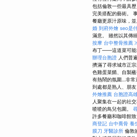
包括倫敦一些最具歷
完美搭配的藝術。 
餐廳更原汁原味，並
婚
到府外燴
seo是
滿意。 雖然以其傳
按摩
台中整骨推薦
布丁——這道菜可能
辦理台胞證
人們普遍
擠滿了尋求城市正宗
色雞蛋菜餚、自製蘸
有熱鬧的氛圍…非常
到處都是熟人、朋友
外燴推薦
台胞證高
人聚集在一起的社
喳喳的鳥兒包圍。
許多餐廳和咖啡館致
商登記
台中喬骨
養
膜刀
牙醫診所
倫敦