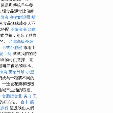
，這是與傳統早午餐
市場食品通常比傳統
隆鼻
整脊師證照
離
素食品無味或令人不
水搭配
冷氣清洗
頭痛
式早餐，別忘了點血
須的。
台北高級外燴
。
卡式台胞證
市場上
記工商
試試我們的特
和食物可供選擇，還
咖啡館裡熱鬧非凡，
推薦
苗栗外燴
小型
們成為一種將不同的
，一邊被花瓣和嘰嘰
離城市生活的喧囂。
餐
台胞證台北
美白
工
獻的好方法。
台中 筋
摩課程
這反映出人們