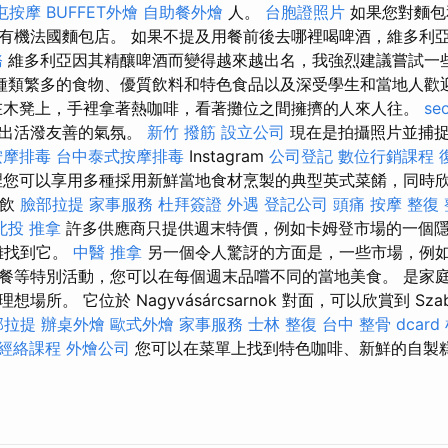
屯按摩
BUFFET外燴
自助餐外燴
人。
台胞證照片
如果您對麵包
有機法國麵包店。 如果不提及用餐前後去哪裡喝啤酒，維多利
務
維多利亞因其精釀啤酒而變得越來越出名，我強烈建議嘗試一
種類繁多的食物、優質飲料和特色食品以及深受學生和當地人歡
在木凳上，手裡拿著熱咖啡，看著攤位之間擁擠的人來人往。
se
造出活潑友善的氣氛。
新竹 撥筋
設立公司
現在是拍攝照片並捕捉
按摩排毒
台中泰式按摩排毒
Instagram
公司登記
數位行銷課程
裡您可以享用多種採用新鮮當地食材烹製的典型英式菜餚，同時
餐飲
臉部拉提
家事服務
杜拜簽證
外遇
登記公司
頭痛 按摩
整復
北投 推拿
許多供應商只提供週末特價，例如卡姆登市場的一個隱
難找到它。
中醫 推拿
另一個令人驚訝的方面是，一些市場，例
餐等特別活動，您可以在每個週末品嚐不同的當地美食。 是家
所。 它位於 Nagyvásárcsarnok 對面，可以欣賞到 Sza
部拉提
辦桌外燴
歐式外燴
家事服務
士林 整復
台中 整骨 dcard
經絡課程
外燴公司
您可以在菜單上找到特色咖啡、新鮮的自製