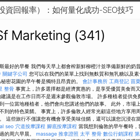
I（投資回報率）：如何量化成功-SEO技巧
 Sf Marketing (341)
斯最好的早餐 我們每天早上都會​​榨新鮮柳橙汁並準備新鮮的奶
中
關鍵字公司
您可以在我們的菜單上找到無麩質和無乳糖以及素
為秘密花園的早午餐是獨特且昂貴的。
會計事務所
工商登記
苗
里 整骨
事實上，許多選擇都是經濟實惠的，是享受優質美食而
的建議是在工作日而不是週末參觀倫敦市場。 許多種植者提供免
到一位當地種植者，他們會向您講述他們的故事。 此外，市場
不到的特色菜餚。 事實上，許多倫敦人經常光顧這些地方享用
。 這些旅行不僅讓您有機會享受美味佳餚，還可以讓您沉浸在
al seo
穴道按摩課程
腳底按摩課程
當我想到倫敦的早午餐時，
度過的周六早晨。
massage
推拿證照
太平 整骨
數位行銷課程
第