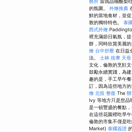
務所
當我品嚐酪梨吐
的氛圍。
外燴推薦
鮮的當地食材，並
敦的獨特特色。
泰
西式外燴
Paddingt
裡充滿節日氣氛，
餅，同時欣賞美麗的
燴
台中舒壓
在日益
法。
士林 按摩
天母
文化，倫敦的烹飪文
鼓勵永續實踐，為建
趣的是，手工早午餐
訂，因為這些地方
燴
北投 整復
The
辦
Ivy 等地方只是
是一頓豐盛的餐點，
在這些花園裡吃早午
倫敦的市集不僅是吃
Market)
泰國簽證
的