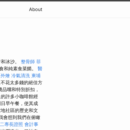
About
昔和冰沙。
整骨師
菲
食和純素食菜餚。
醫
栗外燴
冷氣清洗
柬埔
又不花太多錢的絕佳方
費品嚐和特別折扣，
上的許多小咖啡館經
周日早午餐，使其成
當地社區的歷史和文
我會想到我們在俯瞰
二專長證照
會計事