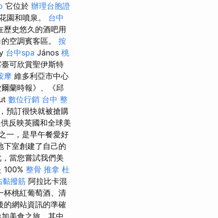
o
它位於
辦理台胞證
色花園和噴泉。
台中
在歷史悠久的酒吧用
角的空調賓客區。
按
ny
台中spa
János
桃
臺可欣賞聖伊斯特
按摩
維多利亞市中心
愛爾蘭時報》、《邱
ut
數位行銷
台中 整
，預訂很快就被搶購
提供反映英國和全球美
之一，是早午餐愛好
地下室創建了自己的
此，當您嘗試我們美
100%
整骨 推拿
杜
沾黏撥筋
阿拉比卡混
一杯桃紅葡萄酒、清
後的網站資訊的準確
參加美食之旅，其中