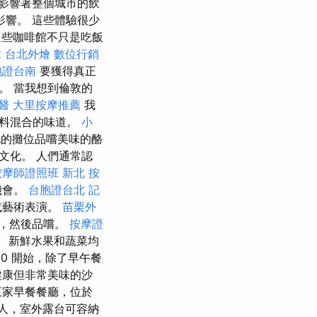
影響著整個城市的飲
響。 這些體驗很少
些咖啡館不只是吃飯
拿
台北外燴
數位行銷
胞證台南
要獲得真正
。 當我想到倫敦的
醫
大里按摩推薦
我
香料混合的味道。
小
的攤位品嚐美味的酪
文化。 人們通常認
按摩師證照班
新北 按
機會。
台胞證台北
記
或藝術表演。
苗栗外
餚，然後品嚐。
按摩證
 新鮮水果和蔬菜均
.30 開始，除了早午餐
健康但非常美味的沙
三家早餐餐廳，位於
人，室外露台可容納