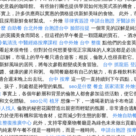
史意義的咖啡館。 有些旅行團也提供學習如何泡英式茶的機會
事實上，許多供應商以實惠的價格提供新鮮美味的食物。 此外，
且採用新鮮食材製成。 - 外燴
菲律賓簽證
申請台胞證
牙醫診所
什麼
自助餐
台北外燴
台胞證台中
臉部拉提
一個常見的誤解是純
統的英國美食而聞名，但這裡的早午餐是一顆隱藏的寶石。 - 酒
冷氣清洗
中醫經絡按摩課程
台中外燴
台中 整復
點他們的全套英
看起來很奇怪，但對於任何想要發現正宗風味的人來說都是必
誤解，市場上的早午餐只適合遊客；相反，倫敦人也很喜歡它
新鮮風味的居民，將每次參觀都變成美食冒險。
台中 抓龍筋
登
醬、健康的麥片和粥。 每間餐廳都有自己的魅力，有多種飲料
適合週末晚上出去玩。
台中 按摩
這一切一直持續到下午四點，
、孩子，到處都是神聖的氣氛。
seo是什麼
餐盒
居家清潔
外燴
雄
事實上，各個年齡層和背景的倫敦人都會參加這些活動，使它
交和文化體驗。
seo公司
植牙
想像一下，一邊喝著奶油卡布奇諾
尋人找人
倫敦的秘密花園營造出親密而輕鬆的氛圍，非常適合逃
力於使用有機和當地食材，從而減少對生態的影響。
外燴自助
生整復推廣中心
此外，支持零廢棄物餐廳是為綠色未來做出貢
的純素早午餐不僅是一種時尚，而是一種時尚。
申請台胞證
按