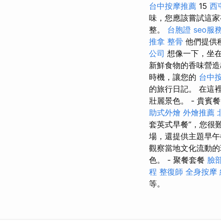
台中按摩推薦
15
西
味，您應該嘗試這家
整。
台胞證
seo服
推拿 整骨
他們提供
公司
想像一下，坐
新鮮食物的香味營
時機，讓您的
台中
的旅行日記。 在這
壯麗景色。 - 貴賓
助式外燴
外燴推薦
套英式早餐”，您很
場，還提供主題早午
觀察當地文化流動的理想場
色。 - 聚餐套餐
臉
程
整復師
全身按摩
等。