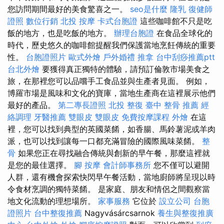
您訪問期間最好的美食驚喜之一。
seo是什麼
隆乳
復健師
證照
數位行銷
北投 按摩
卡式台胞證
這些咖啡館不只是吃
飯的地方，也是吃飯的地方。
辦理台胞證
在食品全球化的
時代，歷史悠久的咖啡館提醒我們保護當地烹飪傳統的重要
性。
台胞證照片
歐式外燴
戶外婚禮
推拿
台中刮痧推薦ptt
台北外燴
要獲得真正獨特的體驗，請預訂倫敦市場美食之
旅，在那裡您可以品嚐手工食品並與生產者見面。 例如，
博羅市場是風味和文化的寶庫，當地生產商在這裡展示他們
最好的產品。
第二專長證照
北投 整復
臺中 整骨 推薦
經
絡調理
牙醫推薦
雙眼皮
雙眼皮
免費按摩課程
外燴
在這
裡，您可以找到典型的英國菜餚，如香腸、馬鈴薯泥或羊肉
派，也可以找到讓每一口都充滿冒險的國際風味菜餚。
整
骨
如果您正在尋找融合傳統與創新的早午餐，那麼這裡就
是您的最佳選擇。
腳 按摩
會計師事務所
您不僅可以避開
人群，還有機會探索快閃早午餐活動，當地廚師將呈現以時
令食材烹調的獨特菜餚。 是家庭、朋友和情侶之間觀察當
地文化流動的理想場所。
家事服務
它位於
設立公司
台胞
證照片
台中整復推薦
Nagyvásárcsarnok
養生與整復推廣