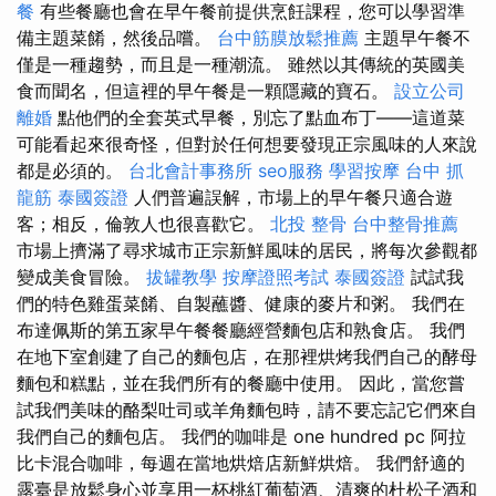
餐
有些餐廳也會在早午餐前提供烹飪課程，您可以學習準
備主題菜餚，然後品嚐。
台中筋膜放鬆推薦
主題早午餐不
僅是一種趨勢，而且是一種潮流。 雖然以其傳統的英國美
食而聞名，但這裡的早午餐是一顆隱藏的寶石。
設立公司
離婚
點他們的全套英式早餐，別忘了點血布丁——這道菜
可能看起來很奇怪，但對於任何想要發現正宗風味的人來說
都是必須的。
台北會計事務所
seo服務
學習按摩
台中 抓
龍筋
泰國簽證
人們普遍誤解，市場上的早午餐只適合遊
客；相反，倫敦人也很喜歡它。
北投 整骨
台中整骨推薦
市場上擠滿了尋求城市正宗新鮮風味的居民，將每次參觀都
變成美食冒險。
拔罐教學
按摩證照考試
泰國簽證
試試我
們的特色雞蛋菜餚、自製蘸醬、健康的麥片和粥。 我們在
布達佩斯的第五家早午餐餐廳經營麵包店和熟食店。 我們
在地下室創建了自己的麵包店，在那裡烘烤我們自己的酵母
麵包和糕點，並在我們所有的餐廳中使用。 因此，當您嘗
試我們美味的酪梨吐司或羊角麵包時，請不要忘記它們來自
我們自己的麵包店。 我們的咖啡是 one hundred pc 阿拉
比卡混合咖啡，每週在當地烘焙店新鮮烘焙。 我們舒適的
露臺是放鬆身心並享用一杯桃紅葡萄酒、清爽的杜松子酒和