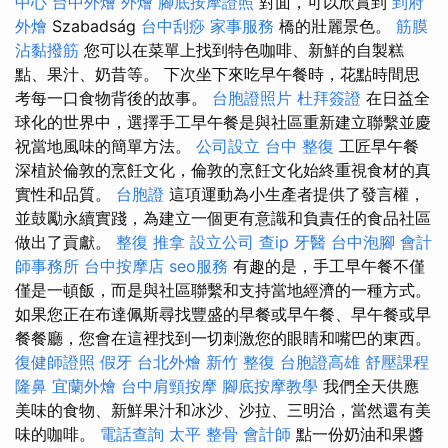
中心
台中外燴
外燴
腳底按摩證照
對面，可以欣賞到
到府
外燴
Szabadság
台中刮痧
家事服務
橋的壯麗景色。
筋膜
沾黏撥筋
您可以在菜單上找到特色咖啡、新鮮的自製糕
點、果汁、奶昔等。 下次坐下來吃早午餐時，花點時間思
考每一口食物背後的故事。
台胞證照片
杜拜簽證
在日益全
球化的世界中，選擇手工早午餐是與社區重新建立聯繫並慶
祝當地風味的簡單方法。
公司設立
台中 整復
工匠早午餐
深植於倫敦的烹飪文化，倫敦的烹飪文化始終重視食材的真
實性和品質。
台胞證
這項運動為小生產者提供了發言權，
並鼓勵永續實踐，為建立一個更有意識和負責任的食品社區
做出了貢獻。
整復 推拿
設立公司
查ip
牙醫
台中泡腳
會計
師事務所
台中按摩店
seo服務
有趣的是，手工早午餐不僅
僅是一頓飯，而是與社區聯繫和支持當地經濟的一種方式。
如果您正在布達佩斯尋找豐盛的早餐或早午餐、早午餐或早
餐餐廳，您會在這裡找到一切刺激您的眼睛和嘴巴的東西。
復健師證照
假牙
台北外燴
新竹 整復
台胞證高雄
舒壓課程
隆鼻
宜蘭外燴
台中肩頸按摩
腳底按摩教學
我們全天供應
美味的食物、新鮮果汁和冰沙、沙拉、三明治，當然還有美
味的咖啡。
電話查詢
太平 整骨
會計師
點一份奶油和果醬