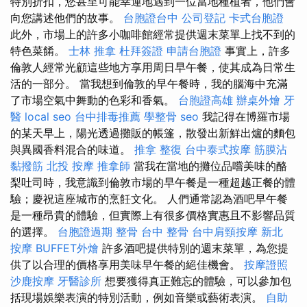
特別折扣，您甚至可能幸運地遇到一位當地種植者，他們會
向您講述他們的故事。
台胞證台中
公司登記
卡式台胞證
此外，市場上的許多小咖啡館經常提供週末菜單上找不到的
特色菜餚。
士林 推拿
杜拜簽證
申請台胞證
事實上，許多
倫敦人經常光顧這些地方享用周日早午餐，使其成為日常生
活的一部分。 當我想到倫敦的早午餐時，我的腦海中充滿
了市場空氣中舞動的色彩和香氣。
台胞證高雄
辦桌外燴
牙
醫
local seo
台中排毒推薦
學整骨
seo
我記得在博羅市場
的某天早上，陽光透過攤販的帳篷，散發出新鮮出爐的麵包
與異國香料混合的味道。
推拿 整復
台中泰式按摩
筋膜沾
黏撥筋
北投 按摩
推拿師
當我在當地的攤位品嚐美味的酪
梨吐司時，我意識到倫敦市場的早午餐是一種超越正餐的體
驗；慶祝這座城市的烹飪文化。 人們通常認為酒吧早午餐
是一種昂貴的體驗，但實際上有很多價格實惠且不影響品質
的選擇。
台胞證過期
整骨
台中 整骨
台中肩頸按摩
新北
按摩
BUFFET外燴
許多酒吧提供特別的週末菜單，為您提
供了以合理的價格享用美味早午餐的絕佳機會。
按摩證照
沙鹿按摩
牙醫診所
想要獲得真正難忘的體驗，可以參加包
括現場娛樂表演的特別活動，例如音樂或藝術表演。
自助