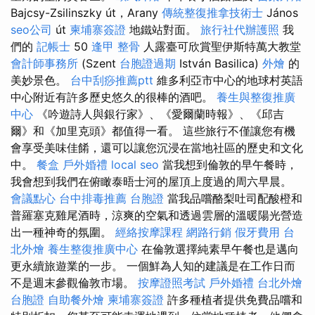
Bajcsy-Zsilinszky út，Arany
傳統整復推拿技術士
János
seo公司
út
柬埔寨簽證
地鐵站對面。
旅行社代辦護照
我
們的
記帳士
50
逢甲 整骨
人露臺可欣賞聖伊斯特萬大教堂
會計師事務所
(Szent
台胞證過期
István Basilica)
外燴
的
美妙景色。
台中刮痧推薦ptt
維多利亞市中心的地球村英語
中心附近有許多歷史悠久的很棒的酒吧。
養生與整復推廣
中心
《吟遊詩人與銀行家》、《愛爾蘭時報》、《邱吉
爾》和《加里克頭》都值得一看。 這些旅行不僅讓您有機
會享受美味佳餚，還可以讓您沉浸在當地社區的歷史和文化
中。
餐盒
戶外婚禮
local seo
當我想到倫敦的早午餐時，
我會想到我們在俯瞰泰晤士河的屋頂上度過的周六早晨。
會議點心
台中排毒推薦
台胞證
當我品嚐酪梨吐司配酸橙和
普羅塞克雞尾酒時，涼爽的空氣和透過雲層的溫暖陽光營造
出一種神奇的氛圍。
經絡按摩課程
網路行銷
假牙費用
台
北外燴
養生整復推廣中心
在倫敦選擇純素早午餐也是邁向
更永續旅遊業的一步。 一個鮮為人知的建議是在工作日而
不是週末參觀倫敦市場。
按摩證照考試
戶外婚禮
台北外燴
台胞證
自助餐外燴
柬埔寨簽證
許多種植者提供免費品嚐和