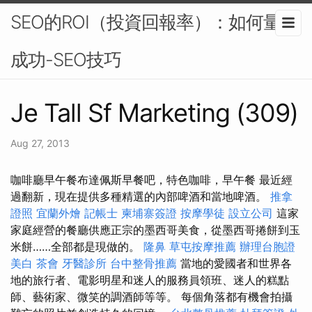
SEO的ROI（投資回報率）：如何量化
成功-SEO技巧
Je Tall Sf Marketing (309)
Aug 27, 2013
咖啡廳早午餐布達佩斯早餐吧，特色咖啡，早午餐 最近經
過翻新，現在提供多種精選的內部啤酒和當地啤酒。
推拿
證照
宜蘭外燴
記帳士
柬埔寨簽證
按摩學徒
設立公司
這家
家庭經營的餐廳供應正宗的墨西哥美食，從墨西哥捲餅到玉
米餅……全部都是現做的。
隆鼻
草屯按摩推薦
辦理台胞證
美白
茶會
牙醫診所
台中整骨推薦
當地的愛國者和世界各
地的旅行者、電影明星和迷人的服務員領班、迷人的糕點
師、藝術家、微笑的調酒師等等。 每個角落都有機會拍攝