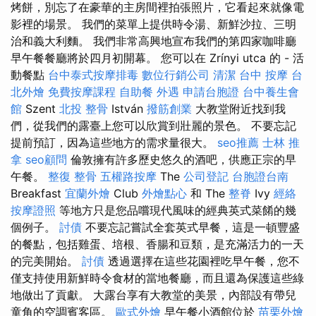
烤餅，別忘了在豪華的主房間裡拍張照片，它看起來就像電
影裡的場景。 我們的菜單上提供時令湯、新鮮沙拉、三明
治和義大利麵。 我們非常高興地宣布我們的第四家咖啡廳
早午餐餐廳將於四月初開幕。 您可以在 Zrínyi utca 的 - 活
動餐點
台中泰式按摩排毒
數位行銷公司
清潔
台中 按摩
台
北外燴
免費按摩課程
自助餐
外遇
申請台胞證
台中養生會
館
Szent
北投 整骨
István
撥筋創業
大教堂附近找到我
們，從我們的露臺上您可以欣賞到壯麗的景色。 不要忘記
提前預訂，因為這些地方的需求量很大。
seo推薦
士林 推
拿
seo顧問
倫敦擁有許多歷史悠久的酒吧，供應正宗的早
午餐。
整復 整骨
五權路按摩
The
公司登記
台胞證台南
Breakfast
宜蘭外燴
Club
外燴點心
和 The
整脊
Ivy
經絡
按摩證照
等地方只是您品嚐現代風味的經典英式菜餚的幾
個例子。
討債
不要忘記嘗試全套英式早餐，這是一頓豐盛
的餐點，包括雞蛋、培根、香腸和豆類，是充滿活力的一天
的完美開始。
討債
透過選擇在這些花園裡吃早午餐，您不
僅支持使用新鮮時令食材的當地餐廳，而且還為保護這些綠
地做出了貢獻。 大露台享有大教堂的美景，內部設有帶兒
童角的空調賓客區。
歐式外燴
早午餐小酒館位於
苗栗外燴