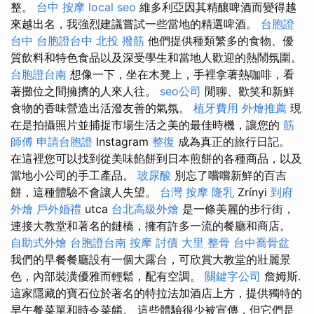
整。
台中 按摩
local seo
維多利亞因其精釀啤酒而變得越
來越出名，我強烈建議嘗試一些當地的精選啤酒。
台胞證
台中
台胞證台中
北投 撥筋
他們提供種類繁多的食物、優
質飲料和特色食品以及深受學生和當地人歡迎的熱鬧氛圍。
台胞證台南
想像一下，坐在木凳上，手裡拿著熱咖啡，看
著攤位之間擁擠的人來人往。
seo公司
閒聊、歡笑和新鮮
食物的香味營造出活潑友善的氣氛。
植牙費用
外燴推薦
現
在是拍攝照片並捕捉市場生活之美的最佳時機，讓您的
筋
師傅
申請台胞證
Instagram
整復
成為真正的旅行日記。
在這裡您可以找到從美味餡餅到日本煎餅的各種商品，以及
當地小公司的手工產品。
玻尿酸
別忘了嚐嚐新鮮的百吉
餅，這種體驗不會讓人失望。
台灣 按摩
隆乳
Zrínyi
到府
外燴
戶外婚禮
utca
台北高級外燴
是一條美麗的步行街，
連接大教堂和著名的鏈橋，擁有許多一流的餐廳和商店。
自助式外燴
台胞證台南
按摩
討債
大里 整骨
台中喬骨盆
我們的早餐餐廳設有一個大露台，可欣賞大教堂的壯麗景
色，內部裝潢優雅而輕鬆，配有空調。
關鍵字公司
詹姆斯.
這家隱藏的寶石位於著名的特拉法加酒店上方，提供獨特的
早午餐菜單和時令菜餚。 這些體驗很少被宣傳，但它們是