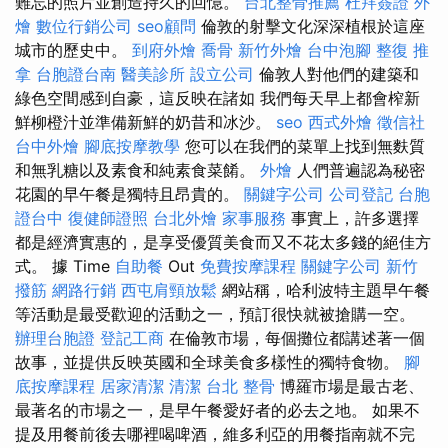
難忘的照片並創造持久的回憶。
台北整骨推薦
杜拜簽證
外
燴
數位行銷公司
seo顧問
倫敦的射擊文化深深植根於這座
城市的歷史中。
到府外燴
喬骨
新竹外燴
台中泡腳
整復 推
拿
台胞證台南
醫美診所
設立公司
倫敦人對他們的建築和
綠色空間感到自豪，這反映在諸如 我們每天早上都會​​榨新
鮮柳橙汁並準備新鮮的奶昔和冰沙。
seo
西式外燴
徵信社
台中外燴
腳底按摩教學
您可以在我們的菜單上找到無麩質
和無乳糖以及素食和純素食菜餚。
外燴
人們普遍認為秘密
花園的早午餐是獨特且昂貴的。
關鍵字公司
公司登記
台胞
證台中
復健師證照
台北外燴
家事服務
事實上，許多選擇
都是經濟實惠的，是享受優質美食而又不花太多錢的絕佳方
式。 據 Time
自助餐
Out
免費按摩課程
關鍵字公司
新竹
撥筋
網路行銷
西屯肩頸放鬆
網站稱，哈利波特主題早午餐
等活動是最受歡迎的活動之一，預訂很快就被搶購一空。
辦理台胞證
登記工商
在倫敦市場，每個攤位都講述著一個
故事，並提供反映英國和全球美食多樣性的獨特食物。
腳
底按摩課程
居家清潔
清潔
台北 整骨
博羅市場是最古老、
最著名的市場之一，是早午餐愛好者的必去之地。 如果不
提及用餐前後去哪裡喝啤酒，維多利亞的用餐指南就不完