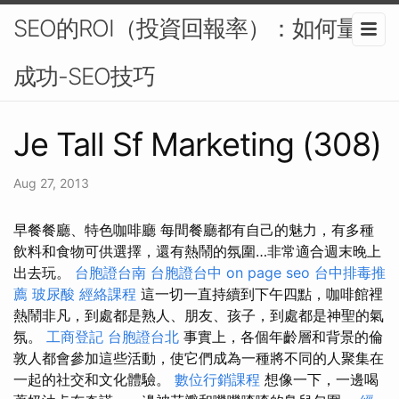
SEO的ROI（投資回報率）：如何量化
成功-SEO技巧
Je Tall Sf Marketing (308)
Aug 27, 2013
早餐餐廳、特色咖啡廳 每間餐廳都有自己的魅力，有多種
飲料和食物可供選擇，還有熱鬧的氛圍…非常適合週末晚上
出去玩。
台胞證台南
台胞證台中
on page seo
台中排毒推
薦
玻尿酸
經絡課程
這一切一直持續到下午四點，咖啡館裡
熱鬧非凡，到處都是熟人、朋友、孩子，到處都是神聖的氣
氛。
工商登記
台胞證台北
事實上，各個年齡層和背景的倫
敦人都會參加這些活動，使它們成為一種將不同的人聚集在
一起的社交和文化體驗。
數位行銷課程
想像一下，一邊喝