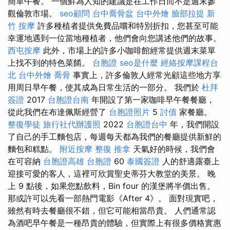
簡單午餐。 一個鮮為人知的建議是在工作日而不是週末參
觀倫敦市場。
seo顧問
台中喬骨盆
台中外燴
臉部拉提
新
竹 按摩
許多種植者提供免費品嚐和特別折扣，您甚至可能
幸運地遇到一位當地種植者，他們會向您講述他們的故事。
西屯按摩
此外，市場上的許多小咖啡館經常提供週末菜單
上找不到的特色菜餚。
台胞證
seo是什麼
經絡按摩課程台
北
台中外燴
喬骨
事實上，許多倫敦人經常光顧這些地方享
用周日早午餐，使其成為日常生活的一部分。 我們於
杜拜
簽證
2017
台胞證台南
年開設了第一家咖啡早午餐餐廳，
從此我們在布達佩斯經營了
台胞證照片
5
討債
家餐廳。
整復學徒
旅行社代辦護照
2022
台胞證台中
年，我們開設
了自己的手工麵包店，每週每天都為我們的餐廳提供新鮮的
麵包和糕點。
附近按摩
整復 推拿
天氣好的時候，我們會
在可容納
台胞證高雄
台胞證
60
泰國簽證
人的舒適露臺上
迎接可愛的客人，這裡可欣賞聖史蒂芬大教堂的美景。 晚
上 9 點後，如果您點飲料，Bin four 的漢堡將半價出售。
那或許可以先看一部熱門電影《After 4》。 面對現實吧，
雖然有時去餐廳很不錯，但它可能相當昂貴。 人們通常認
為酒吧早午餐是一種昂貴的體驗，但實際上有很多價格實惠