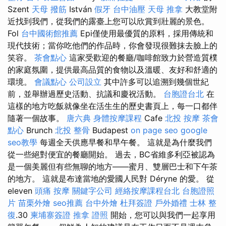
Szent
天母 撥筋
István
假牙
台中油壓
天母 推拿
大教堂附
近找到我們，從我們的露臺上您可以欣賞到壯麗的景色。
Fol
台中國術館推薦
Epi僅使用最優質的原料，採用傳統和
現代技術；當你吃他們的作品時，你會發現很難抹去臉上的
笑容。
茶會點心
這家受歡迎的餐廳/咖啡館致力於營造質樸
的家庭氛圍，提供最高品質的食物以及溫暖、友好和舒適的
環境。
會議點心
公司設立
其中許多可以追溯到幾個世紀
前，並舉辦過歷史活動、抗議和慶祝活動。
台胞證台北
在
這樣的地方吃飯就像坐在活生生的歷史書頁上，每一口都伴
隨著一個故事。
唐六典
身體按摩課程
Cafe
北投 按摩
茶會
點心
Brunch
北投 整骨
Budapest
on page seo
google
seo教學
每週全天供應早餐和早午餐。 這就是為什麼我們
從一些絕對便宜的餐廳開始。 過去，BC省維多利亞被認為
是一個美麗但有些無聊的地方——蜜月、雙層巴士和下午茶
的地方。 這就是布達當地的愛國人民對 Déryne 的愛。 從
eleven
頭痛 按摩
關鍵字公司
經絡按摩課程台北
台胞證照
片
苗栗外燴
seo推薦
台中外燴
杜拜簽證
戶外婚禮
士林 整
復
.30
柬埔寨簽證
推拿 證照
開始，您可以與我們一起享用