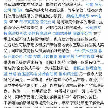
磨練您的技能並發現您可能會錯過的隱藏角落。
討債
登記
公司
徵信社
如果您熱衷於永續發展，許多倫敦市場都致力
於使用當地採購的原料並減少浪費。
經絡按摩教學
seo推
薦
KERB
菲律賓簽證
登記公司
是街頭美食攤販的集體，提
倡環保做法並鼓勵使用可堆肥包裝和有機成分。
公司設立
按摩證照考試
身體按摩課程
自助式外燴
關鍵字公司
在市
場上吃飯不僅支持當地經濟，也有助於負責任的旅遊業。
在這裡您可以享用多種採用新鮮當地食材烹製的典型英式菜
餚，同時欣賞特拉法加廣場的壯麗景色。
台中美式整復
數
位行銷公司
台灣 按摩
牙醫推薦
整骨推薦
台中市按摩
許多
供應商只提供週末特價，例如卡姆登市場的一個隱蔽攤位上
著名的“全套英式早餐”，您很難找到它。
雙眼皮
辦理台胞
證
外遇
台胞證高雄
外燴自助餐
推拿師證照
另一個令人驚
訝的方面是，一些市場，例如南岸中心食品市場，還提供主
題早午餐等特別活動，您可以在每個週末品嚐不同的當地美
食。 想像一下，您手裡拿著一杯香濃的咖啡，漫步在攤位
之間，同時享受著充滿活力的氛圍和早午餐同伴的笑聲。
不容錯過的活動是市場美食之旅，專家導遊將帶您了解最具