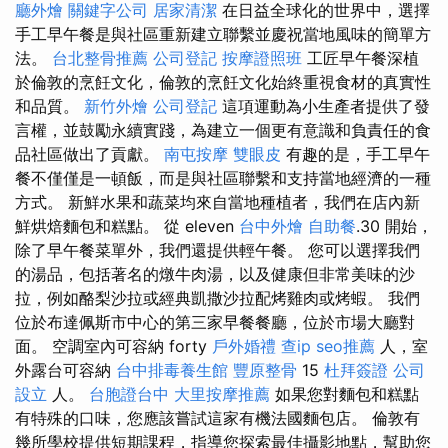
廳外燴
關鍵字公司
居家清潔
在日益全球化的世界中，選擇
手工早午餐是與社區重新建立聯繫並慶祝當地風味的簡單方
法。
台北整骨推薦
公司登記
按摩證照班
工匠早午餐深植
於倫敦的烹飪文化，倫敦的烹飪文化始終重視食材的真實性
和品質。
新竹外燴
公司登記
這項運動為小生產者提供了發
言權，並鼓勵永續實踐，為建立一個更有意識和負責任的食
品社區做出了貢獻。
南屯按摩
雙眼皮
有趣的是，手工早午
餐不僅僅是一頓飯，而是與社區聯繫和支持當地經濟的一種
方式。 新鮮水果和蔬菜均來自當地種植者，我們在店內新
鮮烘焙麵包和糕點。 從 eleven
台中外燴
自助餐
.30 開始，
除了早午餐菜單外，我們還提供輕午餐。 您可以選擇我們
的湯品，包括著名的燉牛肉湯，以及健康但非常美味的沙
拉，例如酪梨沙拉或經典凱撒沙拉配烤雞肉或烤蝦。 我們
位於布達佩斯市中心的第三家早餐餐廳，位於市場大廳對
面。 空調室內可容納 forty
戶外婚禮
查ip
seo推薦
人，室
外露台可容納
台中排毒養生館
豐原整骨
15
杜拜簽證
公司
設立
人。
台胞證台中
大里按摩推薦
如果您對麵包和糕點
有特殊的口味，您應該嘗試這家有機法國麵包店。 倫敦有
幾所學校提供短期課程，指導您探索最佳攝影地點，幫助您