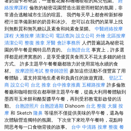
著奶油卡布奇諾，一邊被花瓣和嘰嘰喳喳的鳥兒包圍。
經
絡按摩課程
倫敦的秘密花園營造出親密而輕鬆的氛圍，非
常適合逃離城市生活的喧囂。 我們每天早上都會​​榨新鮮柳
橙汁並準備新鮮的奶昔和冰沙。 您可以在我們的菜單上找
到無麩質和無乳糖以及素食和純素食菜餚。
中醫經絡按摩
課程
大雅按摩
清潔公司
電話查詢
設立公司
外燴
北區按摩
清潔公司
整復 推拿
牙醫
會計事務所
人們普遍認為秘密花
園的早午餐是獨特且昂貴的。
台胞證台北
事實上，許多選
擇都是經濟實惠的，是享受優質美食而又不花太多錢的絕佳
方式。 許多主題早午餐餐廳都致力於使用當地永續的食
材。
按摩證照考試
整脊師證照
參加這些活動不僅豐富了用
餐體驗，還支持當地生產者和負責任的旅遊實踐。
登記工
商
設立公司
台北 推拿
台中推拿推薦
五權路按摩
許多倫敦
餐廳和咖啡館現在都舉辦主題早午餐，從義大利用餐體驗到
墨西哥玉米餅和酪梨醬早午餐，再到受邪教電影啟發的活
動。
台胞證照片
台胞證過期
Dishoom
台北 整復
大腿 按
摩
和 Sketch
隆鼻
等場所不僅提供美味的早午餐，還為每
次體驗營造獨特的氛圍。 下次坐下來吃早午餐時，花點時
間思考每一口食物背後的故事。
台中 中清路 按摩
整復
餐