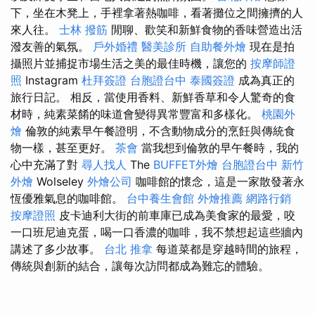
下，坐在木凳上，手裡拿著熱咖啡，看著攤位之間擁擠的人
來人往。
士林 撥筋
閒聊、歡笑和新鮮食物的香味營造出活
潑友善的氣氛。
戶外婚禮
醫美診所
自助餐外燴
現在是拍
攝照片並捕捉市場生活之美的最佳時機，讓您的
按摩師證
照
Instagram
杜拜簽證
台胞證台中
泰國簽證
成為真正的
旅行日記。 相反，當使用香料、新鮮香草和令人驚奇的食
材時，純素菜餚的味道會變得異常豐富和多樣化。
桃園外
燴
倫敦的純素早午餐證明，不含動物成分的烹飪與傳統食
物一樣，甚至更好。
茶會
當我想到倫敦的早午餐時，我的
心中充滿了對
尋人找人
The
BUFFET外燴
台胞證台中
新竹
外燴
Wolseley
外燴公司
咖啡館的懷念，這是一家散發著永
恆優雅氣息的咖啡館。
台中養生會館
外燴推薦
網路行銷
按摩證照
皮卡迪利大街的前車庫已成為美食家的最愛，咬
一口班尼迪克蛋，喝一口香濃的咖啡，我不禁想起這些牆內
講述了多少故事。
台北 推拿
每道菜都是穿越時間的旅程，
傳統與創新的結合，讓每次訪問都成為難忘的體驗。