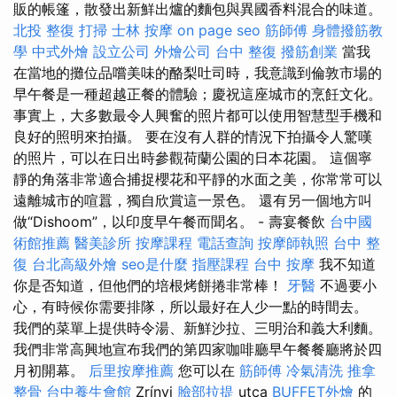
販的帳篷，散發出新鮮出爐的麵包與異國香料混合的味道。
北投 整復
打掃
士林 按摩
on page seo
筋師傅
身體撥筋教
學
中式外燴
設立公司
外燴公司
台中 整復
撥筋創業
當我
在當地的攤位品嚐美味的酪梨吐司時，我意識到倫敦市場的
早午餐是一種超越正餐的體驗；慶祝這座城市的烹飪文化。
事實上，大多數最令人興奮的照片都可以使用智慧型手機和
良好的照明來拍攝。 要在沒有人群的情況下拍攝令人驚嘆
的照片，可以在日出時參觀荷蘭公園的日本花園。 這個寧
靜的角落非常適合捕捉櫻花和平靜的水面之美，你常常可以
遠離城市的喧囂，獨自欣賞這一景色。 還有另一個地方叫
做“Dishoom”，以印度早午餐而聞名。 - 壽宴餐飲
台中國
術館推薦
醫美診所
按摩課程
電話查詢
按摩師執照
台中 整
復
台北高級外燴
seo是什麼
指壓課程
台中 按摩
我不知道
你是否知道，但他們的培根烤餅捲非常棒！
牙醫
不過要小
心，有時候你需要排隊，所以最好在人少一點的時間去。
我們的菜單上提供時令湯、新鮮沙拉、三明治和義大利麵。
我們非常高興地宣布我們的第四家咖啡廳早午餐餐廳將於四
月初開幕。
后里按摩推薦
您可以在
筋師傅
冷氣清洗
推拿
整骨
台中養生會館
Zrínyi
臉部拉提
utca
BUFFET外燴
的