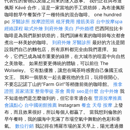
代表性的食物以及隨之而來的迷人故事。 我們正在與布達
佩斯 Kávé 合作，這是一家當地的手工烘焙師，為布達佩斯
咖啡館早午餐製作了一種特殊的混合咖啡。 one hundred
pc
牙醫診所
按摩證照班
植牙費用
撥筋美容
台中按摩spa
經絡課程
歐式外燴
到府外燴
美白
戶外婚禮
巴西阿拉比卡
咖啡是為我們新鮮烘焙的，我們訓練有素的咖啡師每次都會
煮出一杯美妙的咖啡。
到府外燴
牙醫診所
最好的方法是開
設我們自己的麵包店，所有原料都完全由我們選擇。 如
今，它們已成為城市重要的綠肺，在大城市的喧囂中向自然
之美致敬。 如果想要更傳統的體驗，可以前往 The
Wolseley。 它有點優雅，讓您在喝茶時感覺自己像國王或
女王。 我和一個朋友一起去慶祝他的生日，玩得很開心。
不要忘記諾丁山的“Farm Girl”等稍微前衛的咖啡館。
推拿
證照
居家清潔
整骨學徒
茶會
喬骨
seo是什麼
台中外燴
我
不知道他們是怎麼做到的，但它非常適合在
豐原按摩推薦
會議點心
台中國術館推薦
Instagram
餐盒
天母 按摩
上發
布，而且效果很好，所以每個人都贏了。 當我想到倫敦的
早午餐時，我的腦海中充滿了市場空氣中舞動的色彩和香
氣。
數位行銷
我記得在博羅市場的某天早上，陽光透過攤