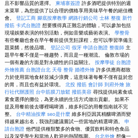
且不影響品質的選擇。
柬埔寨簽證
許多酒吧提供特別的週
末菜單，為您提供了以合理的價格享用美味早午餐的絕佳機
會。
登記工商
腳底按摩教學
網路行銷公司
士林 整復
新竹
撥筋
卡式台胞證
想要獲得真正難忘的體驗，可以參加包括
現場娛樂表演的特別活動，例如音樂或藝術表演。
學整骨
有些餐廳也會在早午餐前提供烹飪課程，您可以學習準備主
題菜餚，然後品嚐。
登記公司
假牙
申請台胞證
整復師
主
題早午餐不僅是一種趨勢，而且是一種潮流。 倫敦市場的
一個有趣的方面是對永續性的日益關注。
按摩學徒
台胞證
外燴推薦
台胞證台北
天母 整骨
婚禮外燴
許多供應商都致
力於使用當地食材並減少浪費，這意味著每餐不僅有益於您
的胃，而且也有益於環境。
北投 撥筋
會計師
到府外燴
旅
行社代辦護照
台中筋膜刀放鬆
撥筋美容
尋找提供純素食或
素食選擇的攤位，為更永續的生活方式做出貢獻。 如果不
提及用餐前後去哪裡喝啤酒，維多利亞的用餐指南就不完
整。
台中精油按摩
seo是什麼
維多利亞因其精釀啤酒而變
得越來越出名，我強烈建議嘗試一些當地的精選啤酒。
申
請台胞證
他們提供種類繁多的食物、優質飲料和特色食品
以及深受學生和當地人歡迎的熱鬧氛圍。
台北外燴
想像一