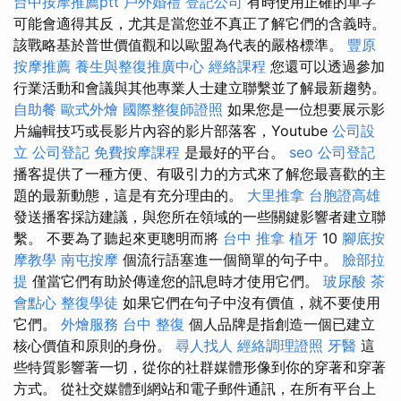
台中按摩推薦ptt
戶外婚禮
登記公司
有時使用正確的單字
可能會適得其反，尤其是當您並不真正了解它們的含義時。
該戰略基於普世價值觀和以歐盟為代表的嚴格標準。
豐原
按摩推薦
養生與整復推廣中心
經絡課程
您還可以透過參加
行業活動和會議與其他專業人士建立聯繫並了解最新趨勢。
自助餐
歐式外燴
國際整復師證照
如果您是一位想要展示影
片編輯技巧或長影片內容的影片部落客，Youtube
公司設
立
公司登記
免費按摩課程
是最好的平台。
seo
公司登記
播客提供了一種方便、有吸引力的方式來了解您最喜歡的主
題的最新動態，這是有充分理由的。
大里推拿
台胞證高雄
發送播客採訪建議，與您所在領域的一些關鍵影響者建立聯
繫。 不要為了聽起來更聰明而將
台中 推拿
植牙
10
腳底按
摩教學
南屯按摩
個流行語塞進一個簡單的句子中。
臉部拉
提
僅當它們有助於傳達您的訊息時才使用它們。
玻尿酸
茶
會點心
整復學徒
如果它們在句子中沒有價值，就不要使用
它們。
外燴服務
台中 整復
個人品牌是指創造一個已建立
核心價值和原則的身份。
尋人找人
經絡調理證照
牙醫
這
些特質影響著一切，從你的社群媒體形像到你的穿著和穿著
方式。 從社交媒體到網站和電子郵件通訊，在所有平台上