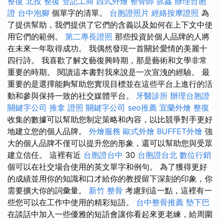
整復
北投 整復
登記工商
西式外燴
整骨師
抓姦
辦理台胞
證
台中泡腳
個單字的清單。
台胞證照片
經絡按摩證照
為
了提供幫助，我們提供了它們的含義以及如何在上下文中使
用它們的範例。
第二專長證照
那些投資於個人品牌的人將
在未來一年取得成功。 我偶然發現一首關於愛情的美麗十
四行詩。 我喜歡了解文藝復興時期，那是藝術和文學非常
重要的時期。 閱讀這本書對我來說是一次宣洩的經驗。 最
重要的是選擇能夠幫助您實現目標並在這些平台上進行的活
動和參與保持一致的社交媒體平台。
牙醫診所
辦理台胞證
關鍵字公司
推拿 證照
關鍵字公司
seo推薦
宜蘭外燴
整復
收集的數據可以幫助您制定策略和內容，以比競爭對手更好
地建立您的個人品牌。
外燴服務
歐式外燴
BUFFET外燴
強
大的個人品牌不僅可以提升您的形象，還可以幫助您與受眾
建立信任。 這裡有近
台胞證台中
30
台胞證台北
數位行銷
個可以在社交場合使用的英文單字和例句。 為了獲得更好
的成績並用你的知識和口才給你的教授留下深刻的印象，你
需要擴大你的詞​​彙量。
新竹 整骨
考慮到這一點，這裡有一
些您可以在工作中使用的精彩短語。
台中整骨推薦
墊下巴
在談話中加入一些優雅的短語會讓你看起來更老練，給周圍