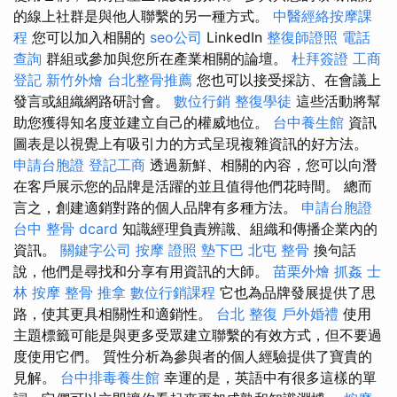
的線上社群是與他人聯繫的另一種方式。
中醫經絡按摩課
程
您可以加入相關的
seo公司
LinkedIn
整復師證照
電話
查詢
群組或參加與您所在產業相關的論壇。
杜拜簽證
工商
登記
新竹外燴
台北整骨推薦
您也可以接受採訪、在會議上
發言或組織網路研討會。
數位行銷
整復學徒
這些活動將幫
助您獲得知名度並建立自己的權威地位。
台中養生館
資訊
圖表是以視覺上有吸引力的方式呈現複雜資訊的好方法。
申請台胞證
登記工商
透過新鮮、相關的內容，您可以向潛
在客戶展示您的品牌是活躍的並且值得他們花時間。 總而
言之，創建適銷對路的個人品牌有多種方法。
申請台胞證
台中 整骨 dcard
知識經理負責辨識、組織和傳播企業內的
資訊。
關鍵字公司
按摩 證照
墊下巴
北屯 整骨
換句話
說，他們是尋找和分享有用資訊的大師。
苗栗外燴
抓姦
士
林 按摩
整骨 推拿
數位行銷課程
它也為品牌發展提供了思
路，使其更具相關性和適銷性。
台北 整復
戶外婚禮
使用
主題標籤可能是與更多受眾建立聯繫的有效方式，但不要過
度使用它們。 質性分析為參與者的個人經驗提供了寶貴的
見解。
台中排毒養生館
幸運的是，英語中有很多這樣的單