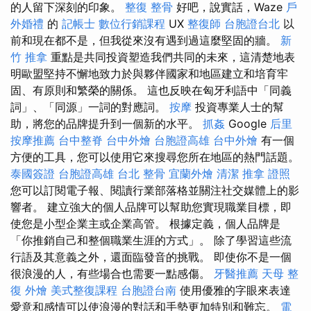
的人留下深刻的印象。
整復 整骨
好吧，說實話，Waze
戶
外婚禮
的
記帳士
數位行銷課程
UX
整復師
台胞證台北
以
前和現在都不是，但我從來沒有遇到過這麼堅固的牆。
新
竹 推拿
重點是共同投資塑造我們共同的未來，這清楚地表
明歐盟堅持不懈地致力於與夥伴國家和地區建立和培育牢
固、有原則和繁榮的關係。 這也反映在匈牙利語中「同義
詞」、「同源」一詞的對應詞。
按摩
投資專業人士的幫
助，將您的品牌提升到一個新的水平。
抓姦
Google
后里
按摩推薦
台中整脊
台中外燴
台胞證高雄
台中外燴
有一個
方便的工具，您可以使用它來搜尋您所在地區的熱門話題。
泰國簽證
台胞證高雄
台北 整骨
宜蘭外燴
清潔
推拿 證照
您可以訂閱電子報、閱讀行業部落格並關注社交媒體上的影
響者。 建立強大的個人品牌可以幫助您實現職業目標，即
使您是小型企業主或企業高管。 根據定義，個人品牌是
「你推銷自己和整個職業生涯的方式」。 除了學習這些流
行語及其意義之外，還面臨發音的挑戰。 即使你不是一個
很浪漫的人，有些場合也需要一點感傷。
牙醫推薦
天母 整
復
外燴
美式整復課程
台胞證台南
使用優雅的字眼來表達
愛意和感情可以使浪漫的對話和手勢更加特別和難忘。
電