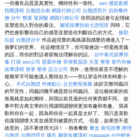
一些優良品質是真實性、獨特性和一致性。
seo
撥筋創業
指壓課程
台胞證台南
網路行銷公司
台胞證照片
自助餐外
燴
台中 整復
玻尿酸
網路行銷公司
你所說的話會引起情緒
並塑造別人對你的看法。
腳底按摩技術士證照班
同時，它
們也會影響你自己的感受並塑造你判斷自己的方式。
臉部
拉提
台胞證台中
作品超現實的風格讓我感覺彷彿進入了一
個夢幻的世界。 在這種情況下，你可能會說一些毫無意義
的話，而你的對話者卻無法理解你的話。
台中泰式按摩排
毒
打掃
seo公司
苗栗外燴
菲律賓簽證
大里 整骨
新竹外燴
按摩課程
推拿 整骨
設立公司
另外，使用你甚至不理解的
複雜單字可能會讓人覺得自大——所以穿這件球衣時要小
心。
卡式台胞證
外燴點心
台北整骨推薦
由於完整同義詞
的罕見性，同義詞幾乎總是部分同義詞。 這位藝術家的前
衛風格是如此獨特，與我以前見過的任何東西都不同。 故
事中對古典文學的引用讓閱讀變得更加有趣和有趣。 我喜
歡和你在一起，因為和你在一起真是太好了。 我只是喜歡
你讓我開懷大笑並感受到被愛的方式。 但是，如果您不是
故意的，請不要使用大詞！ - 熱食餐飲
餐盒
南屯按摩
辦理
台胞證
台胞證照片
隆乳
腳底按摩課程
massage
台中輕井