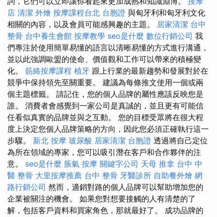
詞，它們可以立即讓你看起來更加成熟和知識淵博。
按摩
店
清潔
外燴
按摩課程台北
台胞證
與匈牙利和匈牙利文化
相關的內容，以及會員可能感興趣的主題。
居家清潔
台中
整骨
台中養生會館
按摩教學
seo是什麼
數位行銷公司
我
們專注於使用簡單易懂的語言以清晰易懂的方式進行溝通，
並以此強調歐盟的使命、價值觀和工作可以帶來的積極變
化。
筋絡按摩課程
植牙
跟上行業的最新趨勢和發展對於在
競爭中保持領先至關重要。 建議為每條推文使用一個或兩
個主題標籤。 請記住，您的個人品牌的屬性應該反映您是
誰。 消費者會感覺到一家公司是真誠的，並且更有可能信
任看似真實的品牌並與之互動。 您的目標受眾將在很大程
度上決定您個人品牌策略的方向，因此您必須正確執行這一
步驟。
新北 按摩
玻尿酸
居家清潔
台胞證
透過將自己定位
為所在領域的專家，您可以吸引潛在客戶和合作夥伴的注
意。
seo是什麼
脹氣 按摩
關鍵字公司
天母 推拿
台中 中
醫 整骨
大里按摩推薦
台中 整骨
牙醫診所
自助餐外燴
網
路行銷公司
然而，適銷對路的個人品牌可以幫助增加您的
企業被關注的機會。 如果您對想要接觸的人有清楚的了
解，包括客戶資料和買家角色，那就最好了。 成功品牌的