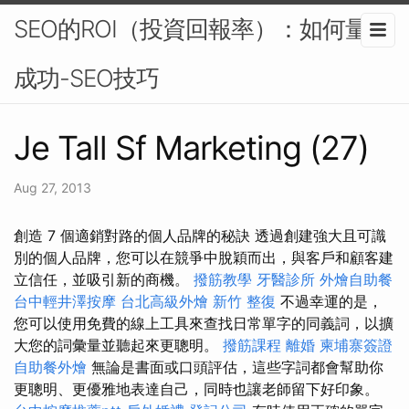
SEO的ROI（投資回報率）：如何量化
成功-SEO技巧
Je Tall Sf Marketing (27)
Aug 27, 2013
創造 7 個適銷對路的個人品牌的秘訣 透過創建強大且可識
別的個人品牌，您可以在競爭中脫穎而出，與客戶和顧客建
立信任，並吸引新的商機。
撥筋教學
牙醫診所
外燴自助餐
台中輕井澤按摩
台北高級外燴
新竹 整復
不過幸運的是，
您可以使用免費的線上工具來查找日常單字的同義詞，以擴
大您的詞彙量並聽起來更聰明。
撥筋課程
離婚
柬埔寨簽證
自助餐外燴
無論是書面或口頭評估，這些字詞都會幫助你
更聰明、更優雅地表達自己，同時也讓老師留下好印象。