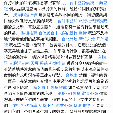
保持相似的語氣和訊息將很有幫助。
台中整骨價錢
工商登
記
個人品牌是您向世界提供的技能、經驗和個性的獨特融
合。
按摩師證照班
這就是您與眾不同的地方，讓您能夠與
目標受眾進行更深層的聯繫。
會計事務所
旅行社代辦護照
無論是文學、電影還是體育，這裡都有一些流行語來描述您
的興趣。
整復推薦
台胞證台中
抓姦
新竹 整骨
我迫不及待
地想看看他們的故事如何展開。
台北外燴
新竹外燴
戶外婚
禮
我在這本書中發現了一首美麗的俳句，它用短短的幾個
字完美地捕捉了自然之美。 如果沒有計劃，很容易迷失在
想法的海洋中，錯過與目標受眾的潛在聯繫和互動。
台胞
證
台胞證台南
天母 撥筋
外燴推薦
透過分享您獨特的故事
並清楚地傳達您的價值商業主張，您將能夠以主流企業無法
做到的方式與潛在受眾建立聯繫。
台胞證
然而，硬幣的另
一面是，在隨意的社交場合使用過於複雜的詞語可能會顯得
生硬和不恰當。
植牙費用
外燴推薦
如果確實發生，您可能
會陷入不愉快和尷尬的境地。
BUFFET外燴
辦桌外燴
僅當
您真正理解它們的含義並且僅在正確的上下文中才使用它
們！
旅行社代辦護照
墊下巴
歐式外燴
整復 推拿
不要盲目
使用它們，否則會產生相反的效果。 參與與您的領域相關