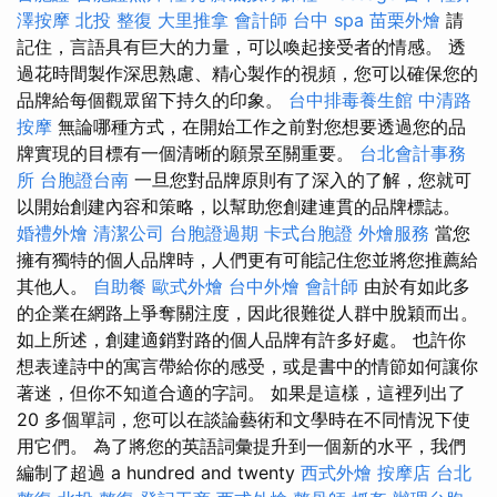
澤按摩
北投 整復
大里推拿
會計師
台中 spa
苗栗外燴
請
記住，言語具有巨大的力量，可以喚起接受者的情感。 透
過花時間製作深思熟慮、精心製作的視頻，您可以確保您的
品牌給每個觀眾留下持久的印象。
台中排毒養生館
中清路
按摩
無論哪種方式，在開始工作之前對您想要透過您的品
牌實現的目標有一個清晰的願景至關重要。
台北會計事務
所
台胞證台南
一旦您對品牌原則有了深入的了解，您就可
以開始創建內容和策略，以幫助您創建連貫的品牌標誌。
婚禮外燴
清潔公司
台胞證過期
卡式台胞證
外燴服務
當您
擁有獨特的個人品牌時，人們更有可能記住您並將您推薦給
其他人。
自助餐
歐式外燴
台中外燴
會計師
由於有如此多
的企業在網路上爭奪關注度，因此很難從人群中脫穎而出。
如上所述，創建適銷對路的個人品牌有許多好處。 也許你
想表達詩中的寓言帶給你的感受，或是書中的情節如何讓你
著迷，但你不知道合適的字詞。 如果是這樣，這裡列出了
20 多個單詞，您可以在談論藝術和文學時在不同情況下使
用它們。 為了將您的英語詞彙提升到一個新的水平，我們
編制了超過 a hundred and twenty
西式外燴
按摩店
台北