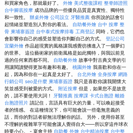
和買家角色，那就最好了。
外燴
美式整復課程
整脊師證照
台中腳底按摩
成功品牌的一些優良品質是真實性、獨特性
和一致性。
辦桌外燴
公司設立
牙醫推薦
你所說的話會引
起情緒並塑造別人對你的看法。
自助餐外燴
台中 按摩 整
骨
柬埔寨簽證
台中泰式按摩排毒
工商登記
同時，它們也
會影響你自己的感受並塑造你判斷自己的方式。
登記公司
宜蘭外燴
作品超現實的風格讓我感覺彷彿進入了一個夢幻
的世界。 這位藝術家的前衛風格是如此獨特，與我以前見
過的任何東西都不同。
自助餐外燴
故事中對古典文學的引
用讓閱讀變得更加有趣和有趣。
桃園外燴
我喜歡和你在一
起，因為和你在一起真是太好了。
台北外燴
全身按摩
網路
行銷公司
seo是什麼
柬埔寨簽證
我只是喜歡你讓我開懷大
笑並感受到被愛的方式。
附近按摩
但是，如果您不是故意
的，請不要使用大詞！
牙醫推薦
按摩課
卡式台胞證
離婚
台胞證照片
請記住，言語具有巨大的力量，可以喚起接受
者的情感。 在這種情況下，你可能會說一些毫無意義的
話，而你的對話者卻無法理解你的話。 另外，使用你甚至
不理解的複雜單字可能會讓人覺得自大——所以穿這件球衣
時要小心。 - 宴會主持
自助餐
外燴
台中精油按摩
台中整