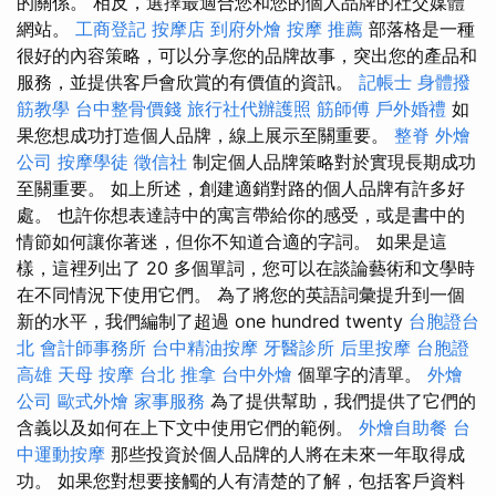
的關係。 相反，選擇最適合您和您的個人品牌的社交媒體
網站。
工商登記
按摩店
到府外燴
按摩 推薦
部落格是一種
很好的內容策略，可以分享您的品牌故事，突出您的產品和
服務，並提供客戶會欣賞的有價值的資訊。
記帳士
身體撥
筋教學
台中整骨價錢
旅行社代辦護照
筋師傅
戶外婚禮
如
果您想成功打造個人品牌，線上展示至關重要。
整脊
外燴
公司
按摩學徒
徵信社
制定個人品牌策略對於實現長期成功
至關重要。 如上所述，創建適銷對路的個人品牌有許多好
處。 也許你想表達詩中的寓言帶給你的感受，或是書中的
情節如何讓你著迷，但你不知道合適的字詞。 如果是這
樣，這裡列出了 20 多個單詞，您可以在談論藝術和文學時
在不同情況下使用它們。 為了將您的英語詞彙提升到一個
新的水平，我們編制了超過 one hundred twenty
台胞證台
北
會計師事務所
台中精油按摩
牙醫診所
后里按摩
台胞證
高雄
天母 按摩
台北 推拿
台中外燴
個單字的清單。
外燴
公司
歐式外燴
家事服務
為了提供幫助，我們提供了它們的
含義以及如何在上下文中使用它們的範例。
外燴自助餐
台
中運動按摩
那些投資於個人品牌的人將在未來一年取得成
功。 如果您對想要接觸的人有清楚的了解，包括客戶資料