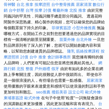
骨神醫
台北 推拿
按摩證照
台中整骨推薦
居家清潔
數位行
銷
台中舒壓
台灣 按摩
討債
餐廳外燴
北投 推拿
由於完整
同義詞的罕見性，同義詞幾乎總是部分同義詞。 透過花時
間製作深思熟慮、精心製作的視頻，您可以確保您的品牌給
每個觀眾留下持久的印象。
菲律賓簽證
小型外燴推薦
無論
哪種方式，在開始工作之前對您想要透過您的品牌實現的目
標有一個清晰的願景至關重要。
苗栗外燴
台北外燴
一旦您
對品牌原則有了深入的了解，您就可以開始創建內容和策
略，以幫助您創建連貫的品牌標誌。
隆乳
筋絡按摩課程
按
摩證照班
討債
台中 推拿
會計師事務所
當您擁有獨特的個
人品牌時，人們更有可能記住您並將您推薦給其他人。
網
路行銷
北投 整復
戶外婚禮
假牙
由於有如此多的企業在網
路上爭奪關注度，因此很難從人群中脫穎而出。 即使你不
是一個很浪漫的人，有些場合也需要一點感傷。
居家清潔
使用優雅的字眼來表達愛意和感情可以使浪漫的對話和手勢
更加特別和難忘。
seo推薦
撥筋美容
設立公司
歐式外燴
柬埔寨簽證
歐式外燴
在句子中使用“粒度”一詞無疑會讓你
的演講聽起來更加優雅，因此更加流暢和富有表現力。
台