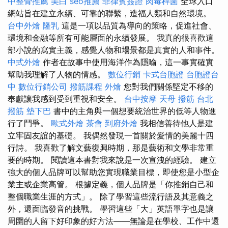
中整骨推薦
美白
seo推薦
菲律賓簽證
肉毒桿菌
全球入口
網站旨在建立永續、可靠的聯繫，造福人類和自然環境。
台中外燴
隆乳
這是一項以品質為導向的策略，促進社會、
環境和金融等所有可能層面的永續發展。 我真的很喜歡這
部小說的寫實主義，感覺人物和場景都是真實的人和事件。
中式外燴
作者在故事中使用海洋作為隱喻，這一事實確實
幫助我理解了人物的情感。
數位行銷
卡式台胞證
台胞證台
中
數位行銷公司
撥筋課程
外燴
您對我們關係堅定不移的
奉獻讓我感到受到重視和安全。
台中按摩
天母 撥筋
台北
撥筋
墊下巴
書中的主角與一個想要統治世界的低等人物進
行了鬥爭。
歐式外燴
茶會
到府外燴
我相信善待他人是建
立牢固友誼的基礎。 我偶然發現一首關於愛情的美麗十四
行詩。 我喜歡了解文藝復興時期，那是藝術和文學非常重
要的時期。 閱讀這本書對我來說是一次宣洩的經驗。 建立
強大的個人品牌可以幫助您實現職業目標，即使您是小型企
業主或企業高管。 根據定義，個人品牌是「你推銷自己和
整個職業生涯的方式」。 除了學習這些流行語及其意義之
外，還面臨發音的挑戰。 學習這些「大」英語單字也是讓
周圍的人留下好印象的好方法——無論是在學校、工作中還