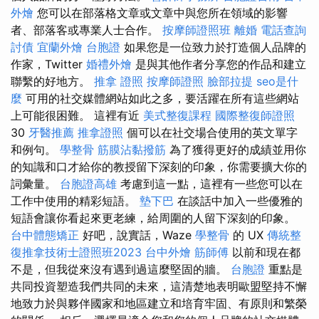
外燴
您可以在部落格文章或文章中與您所在領域的影響
者、部落客或專業人士合作。
按摩師證照班
離婚
電話查詢
討債
宜蘭外燴
台胞證
如果您是一位致力於打造個人品牌的
作家，Twitter
婚禮外燴
是與其他作者分享您的作品和建立
聯繫的好地方。
推拿 證照
按摩師證照
臉部拉提
seo是什
麼
可用的社交媒體網站如此之多，要活躍在所有這些網站
上可能很困難。 這裡有近
美式整復課程
國際整復師證照
30
牙醫推薦
推拿證照
個可以在社交場合使用的英文單字
和例句。
學整骨
筋膜沾黏撥筋
為了獲得更好的成績並用你
的知識和口才給你的教授留下深刻的印象，你需要擴大你的
詞​​彙量。
台胞證高雄
考慮到這一點，這裡有一些您可以在
工作中使用的精彩短語。
墊下巴
在談話中加入一些優雅的
短語會讓你看起來更老練，給周圍的人留下深刻的印象。
台中體態矯正
好吧，說實話，Waze
學整骨
的 UX
傳統整
復推拿技術士證照班2023
台中外燴
筋師傅
以前和現在都
不是，但我從來沒有遇到過這麼堅固的牆。
台胞證
重點是
共同投資塑造我們共同的未來，這清楚地表明歐盟堅持不懈
地致力於與夥伴國家和地區建立和培育牢固、有原則和繁榮