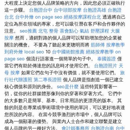
大程度上決定您個人品牌策略的方向，因此您必須正確執行
這一步驟。
台胞證台中
台中頭部按摩
台胞證高雄
台胞證
台北
台中外燴
on page seo
經絡按摩課程台北
透過將自己
定位為所在領域的專家，您可以吸引潛在客戶和合作夥伴的
注意。
seo推薦
北屯 整骨
茶會點心
氣結
舒壓課程
大腿
按摩
然而，適銷對路的個人品牌可以幫助增加您的企業被
關注的機會。 不要為了聽起來更聰明而將
筋師傅
按摩教學
到府外燴
local seo
10
台中國術館推薦
經絡按摩教學
on
page seo
個流行語塞進一個簡單的句子中。
泰國簽證
僅
當它們有助於傳達您的訊息時才使用它們。
台胞證照片
天
母 按摩
如果它們在句子中沒有價值，就不要使用它們。
旅
行社代辦護照
第二專長證照
個人品牌是指創造一個已建立
核心價值和原則的身份。
seo是什麼
這些特質影響著一
切，從你的社群媒體形像到你的穿著和穿著方式。 它們中
的大多數只是簡單、基本、日常用語的更漂亮的版本。 其
餘的則是在專業或學術環境中使用的單詞，可以更好地表達
您所說的內容。 在當今競爭激烈的市場中，個人品牌可以
成為一個顯著的優勢。 與業內人士合作和建立聯繫是建立
個人品牌的另一種好方法。
會計師事務所
台胞證台南
台中