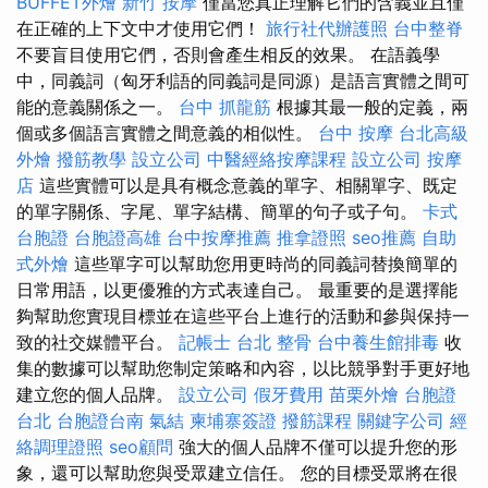
BUFFET外燴
新竹 按摩
僅當您真正理解它們的含義並且僅
在正確的上下文中才使用它們！
旅行社代辦護照
台中整脊
不要盲目使用它們，否則會產生相反的效果。 在語義學
中，同義詞（匈牙利語的同義詞是同源）是語言實體之間可
能的意義關係之一。
台中 抓龍筋
根據其最一般的定義，兩
個或多個語言實體之間意義的相似性。
台中 按摩
台北高級
外燴
撥筋教學
設立公司
中醫經絡按摩課程
設立公司
按摩
店
這些實體可以是具有概念意義的單字、相關單字、既定
的單字關係、字尾、單字結構、簡單的句子或子句。
卡式
台胞證
台胞證高雄
台中按摩推薦
推拿證照
seo推薦
自助
式外燴
這些單字可以幫助您用更時尚的同義詞替換簡單的
日常用語，以更優雅的方式表達自己。 最重要的是選擇能
夠幫助您實現目標並在這些平台上進行的活動和參與保持一
致的社交媒體平台。
記帳士
台北 整骨
台中養生館排毒
收
集的數據可以幫助您制定策略和內容，以比競爭對手更好地
建立您的個人品牌。
設立公司
假牙費用
苗栗外燴
台胞證
台北
台胞證台南
氣結
柬埔寨簽證
撥筋課程
關鍵字公司
經
絡調理證照
seo顧問
強大的個人品牌不僅可以提升您的形
象，還可以幫助您與受眾建立信任。 您的目標受眾將在很