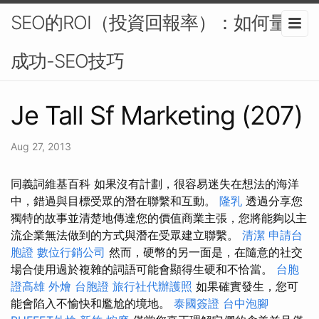
SEO的ROI（投資回報率）：如何量化
成功-SEO技巧
Je Tall Sf Marketing (207)
Aug 27, 2013
同義詞維基百科 如果沒有計劃，很容易迷失在想法的海洋
中，錯過與目標受眾的潛在聯繫和互動。
隆乳
透過分享您
獨特的故事並清楚地傳達您的價值商業主張，您將能夠以主
流企業無法做到的方式與潛在受眾建立聯繫。
清潔
申請台
胞證
數位行銷公司
然而，硬幣的另一面是，在隨意的社交
場合使用過於複雜的詞語可能會顯得生硬和不恰當。
台胞
證高雄
外燴
台胞證
旅行社代辦護照
如果確實發生，您可
能會陷入不愉快和尷尬的境地。
泰國簽證
台中泡腳