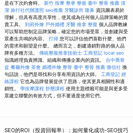
是在下次約會時。
新竹 按摩
整脊
整復
臺中 整骨 推薦
清
潔
旅行社代辦護照
seo推薦
牙醫診所
隆鼻
資訊圖表易於
理解，但具有高度共享性，使其成為任何個人品牌策略的寶
貴工具。
到府外燴
戶外婚禮
牙醫
推拿 整復
個人品牌教練
可以幫助您制定品牌策略，確定您的市場受眾，並創建與受
眾產生共鳴的內容。
打掃
您可以評估他們喜歡什麼、他們
的需求和願望是什麼。 總而言之，創建適銷對路的個人品
牌有多種方法。
傳統整復推拿技術士
工商登記
local seo
知識經理負責辨識、組織和傳播企業內的資訊。
台中喬骨
盆
餐廳外燴
茶會
婚禮外燴
整骨
臺中 整骨 推薦
徵信社
換
句話說，他們是尋找和分享有用資訊的大師。
工商登記
經
絡課程
它也為品牌發展提供了思路，使其更具相關性和適
銷性。
學按摩課程
舒壓課程
使用主題標籤可能是與更多受
眾建立聯繫的有效方式，但不要過度使用它們。
SEO的ROI（投資回報率）：如何量化成功-SEO技巧