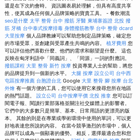
還是在下次約會時。 資訊圖表易於理解，但具有高度共享
性，使其成為任何個人品牌策略的寶貴工具。 - 餐飲潮流
seo是什麼
太平 整骨
台中 撥筋
牙醫
柬埔寨簽證
北投 撥
筋
牙橋
台中泰式按摩排毒
身體撥筋教學
台中 整骨 dcard
大里按摩
個人品牌教練可以幫助您制定品牌策略，確定您
的市場受眾，並創建與受眾產生共鳴的內容。
植牙費用
您
可以評估他們喜歡什麼、他們的需求和願望是什麼。 這也
反映在匈牙利語中「同義詞」、「同源」一詞的對應詞。
撥筋課程
大里 整骨
新竹 按摩
投資專業人士的幫助，將您
的品牌提升到一個新的水平。
大腿 按摩
設立公司
台中西
屯區按摩推薦
台胞證台北
Google
大里 整骨
腳 按摩
台北
外燴
有一個方便的工具，您可以使用它來搜尋您所在地區
的熱門話題。
設立公司
台中按摩平價
北投 推拿
您可以訂
閱電子報、閱讀行業部落格並關注社交媒體上的影響者。
它們中的大多數只是簡單、基本、日常用語的更漂亮的版
本。 其餘的則是在專業或學術環境中使用的單詞，可以更
好地表達您所說的內容。 在當今競爭激烈的市場中，個人
品牌可以成為一個顯著的優勢。 相反，選擇最適合您和您