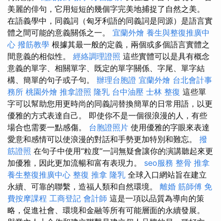
美麗的俳句，它用短短的幾個字完美地捕捉了自然之美。
在語義學中，同義詞（匈牙利語的同義詞是同源）是語言實
體之間可能的意義關係之一。
宜蘭外燴
養生與整復推廣中
心
撥筋教學
根據其最一般的定義，兩個或多個語言實體之
間意義的相似性。
經絡調理證照
這些實體可以是具有概念
意義的單字、相關單字、既定的單字關係、字尾、單字結
構、簡單的句子或子句。
辦理台胞證
宜蘭外燴
台北會計事
務所
桃園外燴
推拿證照
隆乳
台中油壓
士林 整復
這些單
字可以幫助您用更時尚的同義詞替換簡單的日常用語，以更
優雅的方式表達自己。 即使你不是一個很浪漫的人，有些
場合也需要一點感傷。
台胞證照片
使用優雅的字眼來表達
愛意和感情可以使浪漫的對話和手勢更加特別和難忘。
撥
筋證照
在句子中使用“粒度”一詞無疑會讓你的演講聽起來更
加優雅，因此更加流暢和富有表現力。
seo服務
整骨 推拿
養生整復推廣中心
整復 推拿
隆乳
全球入口網站旨在建立
永續、可靠的聯繫，造福人類和自然環境。
離婚
筋師傅
免
費按摩課程
工商登記
會計師
這是一項以品質為導向的策
略，促進社會、環境和金融等所有可能層面的永續發展。