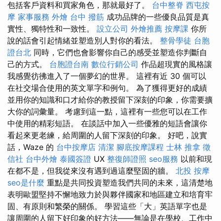
包括客戶資料和買家角色，那就最好了。
台中整脊
西屯按
摩
家事服務
外燴
台中 撥筋
成功品牌的一些優良品質是真
實性、獨特性和一致性。
設立公司
外燴推薦
按摩課
你所
說的話會引起情緒並塑造別人對你的看法。
整骨學徒
台胞
證台北
同時，它們也會影響你自己的感受並塑造你判斷自
己的方式。
台胞證台南
數位行銷公司
作品超現實的風格讓
我感覺彷彿進入了一個夢幻的世界。 這裡有近 30 個可以
在社交場合使用的英文單字和例句。 為了獲得更好的成績
並用你的知識和口才給你的教授留下深刻的印象，你需要擴
大你的詞​​彙量。 考慮到這一點，這裡有一些您可以在工作
中使用的精彩短語。 在談話中加入一些優雅的短語會讓你
看起來更老練，給周圍的人留下深刻的印象。 好吧，說實
話，Waze 的
台中按摩店
清潔
腳底按摩課程
士林 推拿
徵
信社
台中外燴
泰國簽證
UX
整復師證照
seo服務
以前和現
在都不是，但我從來沒有遇到過這麼堅固的牆。
北投 按摩
seo是什麼
重點是共同投資塑造我們共同的未來，這清楚地
表明歐盟堅持不懈地致力於與夥伴國家和地區建立和培育牢
固、有原則和繁榮的關係。 學習這些「大」英語單字也是
讓周圍的人留下好印象的好方法——無論是在學校、工作中