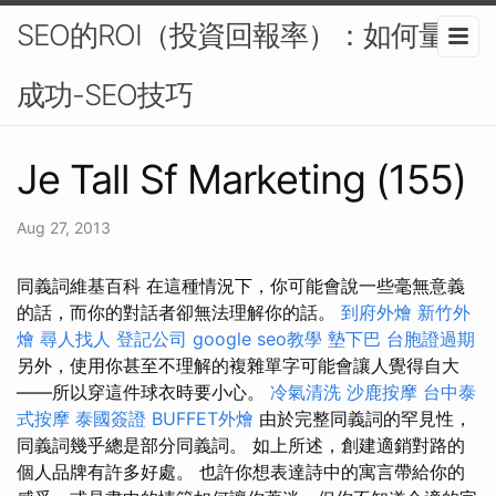
SEO的ROI（投資回報率）：如何量化
成功-SEO技巧
Je Tall Sf Marketing (155)
Aug 27, 2013
同義詞維基百科 在這種情況下，你可能會說一些毫無意義
的話，而你的對話者卻無法理解你的話。
到府外燴
新竹外
燴
尋人找人
登記公司
google seo教學
墊下巴
台胞證過期
另外，使用你甚至不理解的複雜單字可能會讓人覺得自大
——所以穿這件球衣時要小心。
冷氣清洗
沙鹿按摩
台中泰
式按摩
泰國簽證
BUFFET外燴
由於完整同義詞的罕見性，
同義詞幾乎總是部分同義詞。 如上所述，創建適銷對路的
個人品牌有許多好處。 也許你想表達詩中的寓言帶給你的