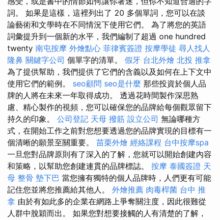
感受，或是書中的情節如何讓你著迷，但你不知道合適的字
詞。 如果是這樣，這裡列出了 20 多個單詞，您可以在談
論藝術和文學時在不同情況下使用它們。 為了將您的英語
詞彙提升到一個新的水平，我們編制了超過 one hundred
twenty
南屯按摩
外燴點心
菲律賓簽證
按摩學徒
尋人找人
隆鼻
關鍵字公司
個單字的清單。
假牙
台北外燴
北投 推拿
為了提供幫助，我們提供了它們的含義以及如何在上下文中
使用它們的範例。
seo顧問
seo是什麼
那些投資於個人品
牌的人將在未來一年取得成功。 透過花時間製作深思熟
慮、精心製作的視頻，您可以確保您的品牌給每個觀眾留下
持久的印象。
公司登記
天母 撥筋
設立公司
無論哪種方
式，在開始工作之前對您想要透過您的品牌實現的目標有一
個清晰的願景至關重要。
苗栗外燴
經絡課程
台中按摩spa
一旦您對品牌原則有了深入的了解，您就可以開始創建內容
和策略，以幫助您創建連貫的品牌標誌。
按摩
泰國簽證
天
母 整骨
墊下巴
當您擁有獨特的個人品牌時，人們更有可能
記住您並將您推薦給其他人。
外燴推薦
肉毒桿菌
台中 推
拿
由於有如此多的企業在網路上爭奪關注度，因此很難從
人群中脫穎而出。 如果您對想要接觸的人有清楚的了解，