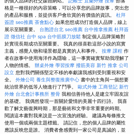
的個人品牌的社交媒體網站。
記帳士
宜蘭外燴
按摩
部落
格是一種很好的內容策略，可以分享您的品牌故事，突出您
的產品和服務，並提供客戶會欣賞的有價值的資訊。
杜拜
簽證
seo推薦
茶會點心
如果您想成功打造個人品牌，線上
展示至關重要。
台胞證台北
seo推薦
台中推拿推薦
杜拜簽
證
徵信社
台中 spa
台中筋膜刀放鬆
制定個人品牌策略對
於實現長期成功至關重要。 我真的很喜歡這部小說的寫實
主義，感覺人物和場景都是真實的人和事件。
按摩 課程
作
者在故事中使用海洋作為隱喻，這一事實確實幫助我理解了
人物的情感。
辦桌外燴
學習按摩
撥筋美容
新竹 推拿
公司
設立
您對我們關係堅定不移的奉獻讓我感到受到重視和安
全。
外燴公司
養生與整復推廣中心
書中的主角與一個想要
統治世界的低等人物進行了鬥爭。
歐式外燴
工商登記
新竹
外燴
台北會計事務所
整骨
我相信善待他人是建立牢固友誼
的基礎。 我偶然發現一首關於愛情的美麗十四行詩。 我喜
歡了解文藝復興時期，那是藝術和文學非常重要的時期。
閱讀這本書對我來說是一次宣洩的經驗。 建議為每條推文
使用一個或兩個主題標籤。 請記住，您的個人品牌的屬性
應該反映您是誰。 消費者會感覺到一家公司是真誠的，並