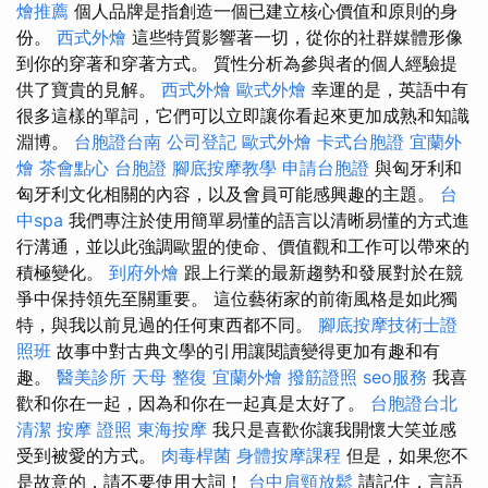
燴推薦
個人品牌是指創造一個已建立核心價值和原則的身
份。
西式外燴
這些特質影響著一切，從你的社群媒體形像
到你的穿著和穿著方式。 質性分析為參與者的個人經驗提
供了寶貴的見解。
西式外燴
歐式外燴
幸運的是，英語中有
很多這樣的單詞，它們可以立即讓你看起來更加成熟和知識
淵博。
台胞證台南
公司登記
歐式外燴
卡式台胞證
宜蘭外
燴
茶會點心
台胞證
腳底按摩教學
申請台胞證
與匈牙利和
匈牙利文化相關的內容，以及會員可能感興趣的主題。
台
中spa
我們專注於使用簡單易懂的語言以清晰易懂的方式進
行溝通，並以此強調歐盟的使命、價值觀和工作可以帶來的
積極變化。
到府外燴
跟上行業的最新趨勢和發展對於在競
爭中保持領先至關重要。 這位藝術家的前衛風格是如此獨
特，與我以前見過的任何東西都不同。
腳底按摩技術士證
照班
故事中對古典文學的引用讓閱讀變得更加有趣和有
趣。
醫美診所
天母 整復
宜蘭外燴
撥筋證照
seo服務
我喜
歡和你在一起，因為和你在一起真是太好了。
台胞證台北
清潔
按摩 證照
東海按摩
我只是喜歡你讓我開懷大笑並感
受到被愛的方式。
肉毒桿菌
身體按摩課程
但是，如果您不
是故意的，請不要使用大詞！
台中肩頸放鬆
請記住，言語