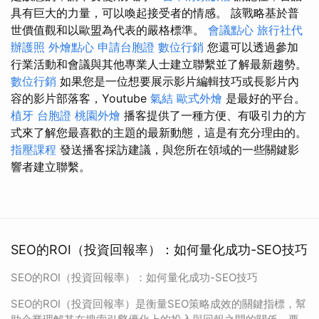
具有巨大的力量，可以喚起接受者的情感。 該戰略基於普
世價值觀和以歐盟為代表的嚴格標準。
會議點心
旅行社代
辦護照
外燴點心
申請台胞證
數位行銷
您還可以透過參加
行業活動和會議與其他專業人士建立聯繫並了解最新趨勢。
數位行銷
如果您是一位想要展示影片編輯技巧或長影片內
容的影片部落客，Youtube
氣結
歐式外燴
是最好的平台。
植牙
台胞證
桃園外燴
播客提供了一種方便、有吸引力的方
式來了解您最喜歡的主題的最新動態，這是有充分理由的。
指壓課程
發送播客採訪建議，與您所在領域的一些關鍵影
響者建立聯繫。
SEO的ROI（投資回報率）：如何量化成功-SEO技巧
SEO的ROI（投資回報率）：如何量化成功-SEO技巧
SEO的ROI（投資回報率）是衡量SEO策略成效的關鍵指標，幫