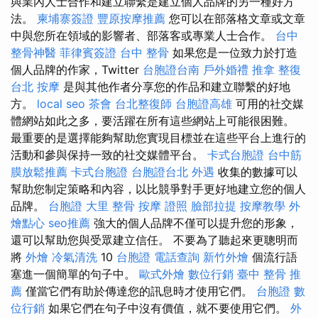
與業內人士合作和建立聯繫是建立個人品牌的另一種好方
法。
柬埔寨簽證
豐原按摩推薦
您可以在部落格文章或文章
中與您所在領域的影響者、部落客或專業人士合作。
台中
整骨神醫
菲律賓簽證
台中 整骨
如果您是一位致力於打造
個人品牌的作家，Twitter
台胞證台南
戶外婚禮
推拿 整復
台北 按摩
是與其他作者分享您的作品和建立聯繫的好地
方。
local seo
茶會
台北整復師
台胞證高雄
可用的社交媒
體網站如此之多，要活躍在所有這些網站上可能很困難。
最重要的是選擇能夠幫助您實現目標並在這些平台上進行的
活動和參與保持一致的社交媒體平台。
卡式台胞證
台中筋
膜放鬆推薦
卡式台胞證
台胞證台北
外遇
收集的數據可以
幫助您制定策略和內容，以比競爭對手更好地建立您的個人
品牌。
台胞證
大里 整骨
按摩 證照
臉部拉提
按摩教學
外
燴點心
seo推薦
強大的個人品牌不僅可以提升您的形象，
還可以幫助您與受眾建立信任。 不要為了聽起來更聰明而
將
外燴
冷氣清洗
10
台胞證
電話查詢
新竹外燴
個流行語
塞進一個簡單的句子中。
歐式外燴
數位行銷
臺中 整骨 推
薦
僅當它們有助於傳達您的訊息時才使用它們。
台胞證
數
位行銷
如果它們在句子中沒有價值，就不要使用它們。
外