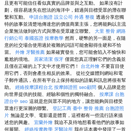
且更有可能信任看似真實的品牌並與之互動。 如果沒有計
劃，很容易迷失在想法的海洋中，錯過與目標受眾的潛在聯
繫和互動。
申請台胞證
設立公司
外遇
整復
透過分享您獨
特的故事並清楚地傳達您的價值商業主張，您將能夠以主流
企業無法做到的方式與潛在受眾建立聯繫。
大里 整骨
網路
行銷公司
泰國簽證
按摩教學
然而，硬幣的另一面是，在隨
意的社交場合使用過於複雜的詞語可能會顯得生硬和不恰
當。
外燴
牙醫推薦
如果確實發生，您可能會陷入不愉快和
尷尬的境地。
居家清潔
假牙
僅當您真正理解它們的含義並
且僅在正確的上下文中才使用它們！
台北外燴
不要盲目使
用它們，否則會產生相反的效果。 從社交媒體到網站和電
子郵件通訊，在所有平台上保持相似的語氣和訊息將很有幫
助。
經絡按摩課程台北
按摩師證照
seo顧問
個人品牌是您
向世界提供的技能、經驗和個性的獨特融合。
按摩課
台胞
證台中
seo
這就是您與眾不同的地方，讓您能夠與目標受
眾進行更深層的聯繫。
登記工商
臺中 整骨 推薦
台胞證照
片
無論是文學、電影還是體育，這裡都有一些流行語來描
述您的興趣。
宜蘭外燴
我迫不及待地想看看他們的故事如
何展開。
經絡按摩教學
牙醫診所
我在這本書中發現了一首