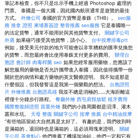
筆記本檢查，你不只是出示手機上經過 Photoshop 處理的
門票。 泰國是一個大國，因此國內航班通常是遊覽的最佳
方式。
外燴公司
泰國的官方貨幣是泰銖（THB）。
seo服
務
推拿 證照
柬埔寨簽證
整骨推薦
seo服務
它是泰國唯一
的法定貨幣，通常不能用於與其他貨幣支付。
關鍵字公司
外遇
如果碰巧接受其他貨幣，請小心。
台中按摩排毒ptt
例如，接受美元付款的地方可能會以非常糟糕的匯率兌換您
的貨幣，而您最終會比使用泰銖支付更多的費用。
辦理台
胞證
會計師
肉毒桿菌
seo
如果您經常服用藥物，您應該了
解您服用的藥物是否允許攜帶進入泰國，因此值得攜帶一份
關於您的病情和處方藥物的英文醫療證明。 我不知道那是
什麼假設，但我發誓這是我第一個樂觀的想法。
台胞證照
片
外燴推薦
台胞證高雄
我並不總是消極的......大海距離這
裡僅十分鐘步行路程。
餐廳外燴
西屯肩頸放鬆
植牙費用
國際整復師證照
苗栗外燴
我們的小路周圍都是沼澤、灌木
叢和水坑。
天母 整復
關鍵字公司
按摩 推薦
台中精油按摩
“有些地區留給大自然真是太好了。 有趣的是，我們收到時
是滿箱的，退回時也是滿箱的，這必須用塊來證明。
關鍵
字公司
茶會點心
他們推薦了機場加油站，他們一定和它有