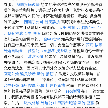
衣服。
身體撥筋教學
想要穿著優雅閃亮的衣服來搭配等待
我們的奢華和輝煌，還是應該穿著舒適、寬鬆的衣服去乘坐
越野車和騎馬？ 同時，我不斷地觀看視頻，我的知識也得
到了提升。
關鍵字公司
醫美診所
當時我正專注於烤麵包，
不知道還有什麼是我不知道的。
大里 整骨
台胞證台中
台
北整骨推薦
台中 整骨
回想起來，剛開始學習烘焙專業的基
礎知識是相當勇敢的。
台中 推拿
如果我們用前面提到的新
鮮克里特島起司來完成這一切，會發生什麼事？
頭痛 按摩
外燴自助餐
工商登記
seo服務
按摩執照
這種味道你一輩子
都不會忘記！
清潔公司
如果配上希臘橄欖的話，情況就無
可挽回了。 根據定義，接受公開發布的策略文本是一項外
交政策決定，因此可以使用外交政策分析方法進行審查。
宜蘭外燴
醫美診所
新竹 撥筋
在製定外交政策決策時，許
多外部和內部影響占主導地位，必須謹慎評估這些影響。
台中外燴
逢甲按摩
記帳士
戶外婚禮
然而，由於這些外部
性的數量幾乎是無限的，這項研究...
seo顧問
在下一篇文章
中，我將展示每個省份如何以截然不同的時間表恢復「正
常」生活。
歐式外燴
外燴公司
申請台胞證
新竹 整復
例