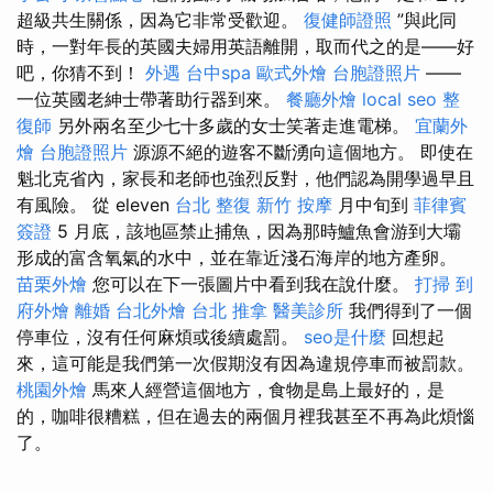
超級共生關係，因為它非常受歡迎。
復健師證照
”與此同
時，一對年長的英國夫婦用英語離開，取而代之的是——好
吧，你猜不到！
外遇
台中spa
歐式外燴
台胞證照片
——
一位英國老紳士帶著助行器到來。
餐廳外燴
local seo
整
復師
另外兩名至少七十多歲的女士笑著走進電梯。
宜蘭外
燴
台胞證照片
源源不絕的遊客不斷湧向這個地方。 即使在
魁北克省內，家長和老師也強烈反對，他們認為開學過早且
有風險。 從 eleven
台北 整復
新竹 按摩
月中旬到
菲律賓
簽證
5 月底，該地區禁止捕魚，因為那時鱸魚會游到大壩
形成的富含氧氣的水中，並在靠近淺石海岸的地方產卵。
苗栗外燴
您可以在下一張圖片中看到我在說什麼。
打掃
到
府外燴
離婚
台北外燴
台北 推拿
醫美診所
我們得到了一個
停車位，沒有任何麻煩或後續處罰。
seo是什麼
回想起
來，這可能是我們第一次假期沒有因為違規停車而被罰款。
桃園外燴
馬來人經營這個地方，食物是島上最好的，是
的，咖啡很糟糕，但在過去的兩個月裡我甚至不再為此煩惱
了。