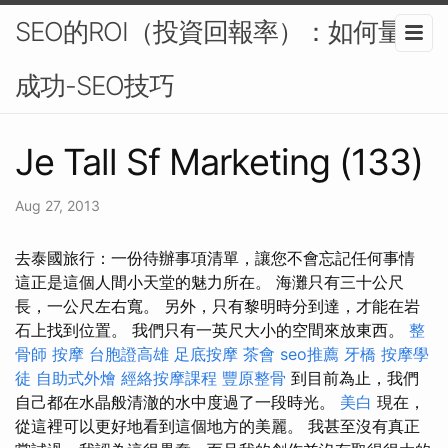
SEO的ROI（投資回報率）：如何量化
成功-SEO技巧
Je Tall Sf Marketing (133)
Aug 27, 2013
去泰國旅行：一份待辦事項清單，讓您不會忘記任何事情
這正是這個人間小天堂的魅力所在。 海灘只有三十公尺
長，一公尺左右寬。 另外，只有黎明時分到達，才能在岩
石上找到位置。 我們只有一英尺大小的空間來放東西。
整
骨師
按摩
台胞證高雄
足底按摩
茶會
seo推薦
牙橋
按摩學
徒
自助式外燴
經絡按摩課程
豐原整骨
到目前為止，我們
自己都在水晶般清澈的水中度過了一段時光。
美白
現在，
從這裡可以更好地看到這個地方的美麗。 我甚至沒有真正