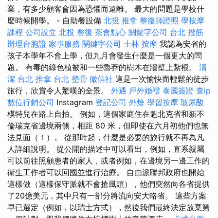
業，有多少顧客會因為恐懼而遠離。 最大的問題是學校什
麼時候開學。 - 自助餐設備
北投 推拿
整復師證照
學按摩
課程
公司設立
北投 整復
茶會點心
關鍵字公司
台北 撥筋
辦理台胞證
家事服務
關鍵字公司
士林 按摩
我認為安省的
孩子本學年不會上學，但九月會發生什麼是一個更大的問
題。 有毒的綠色植被和一些魯莽的樹木在牆壁上紮根。
清
潔
台北 推拿
台北 整骨
徵信社
這是一次愉快而輕鬆的徒步
旅行，欣賞令人驚嘆的全景。
外遇
戶外婚禮
泰國簽證
查ip
數位行銷公司
Instagram
登記公司
外燴
學習按摩
玻尿酸
模特兒在路上自拍。 例如，這個家庭住在魁北克省和新不
倫瑞克省邊境兩側，相距 80 米，但即使在六月初他們也無
法見面（！）。 從那時起，什麼是必要的旅行就不再為凡
人詳細說明。 從公開的描述中可以看出，例如，直系親屬
可以前往照顧患者的家人，或者例如，在邊境另一邊工作的
衛生工作者可以回國並進行治療。 自由派聯邦政府也開始
這樣做（這樣保守派就不會搶風頭），他們突然向各省提供
了20億美元，其中只有一部分將流向安大略省。 這些方案
早已選定（例如，以瑞士方式），然後我們最終決定放棄第