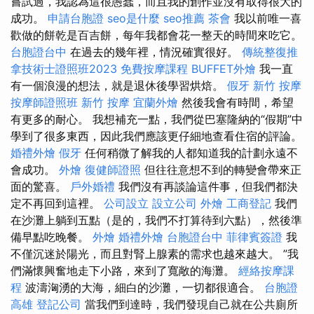
嘗試過，我認為這很愚蠢，而且我的創作並沒有取得很大的
成功。
申請台胞證
seo是什麼
seo推薦
茶會
我以前唯一喜
歡做的餅乾是百吉餅，每年我都會花一整天的時間來吃它。
台胞證台中
在過去的幾年裡，情況確實很好。
傳統整復推
拿技術士證照班2023
免費按摩課程
BUFFET外燴
我一直
有一個浪漫的想法，就是退休後學習烘焙。
假牙
新竹 按摩
按摩師證照班
新竹 按摩
宜蘭外燴
然後我會有時間，希望
有更多的耐心。 我想補充一點，我們從巴塞隆納的“假期”中
學到了很多東西，因此我們應該更仔細地查看住宿的評論。
婚禮外燴
假牙
任何稍微了解我的人都知道我的計劃永遠不
會成功。
外燴
復健師證照
但往往意想不到的轉變會帶來正
面的驚喜。
戶外婚禮
我們沒有再談論這件事，但我們都決
定不再回到這裡。
公司設立
設立公司
外燴
工商登記
我們
在沙灘上躺到五點（是的，我們不打算待到六點），然後準
備早點吃晚餐。
外燴
婚禮外燴
台胞證台中
菲律賓簽證
我
不僅沉迷於陽光，而且對腎上腺素的需求也越來越大。 ”我
們滿懷興奮地走下小路，來到了寬敞的海灘。
經絡按摩課
程
波濤洶湧的大海，細白的沙灘，一切都很適合。
台胞證
高雄
登記公司
當我們到達時，我們發現自己就在公共廁所