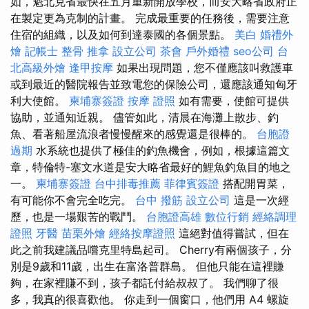
如，魁北克省最快在五月重新開放學校，而安大略省政府正
在製定更為克制的計畫。 完成最重要的任務後，需要注意
住宿的組織，以及如何到達泰國的各個景點。
美白
婚禮外
燴
記帳士
整骨 推拿
設立公司
茶會
戶外婚禮
seo公司
台
北高級外燴
逢甲按摩
如果出現問題，您不僅應該叫救護車
或到最近的醫院報告並致電您的保險公司，還應該通知匈牙
利大使館。
柬埔寨簽證
按摩 證照
如有需要，使館可提供
協助，並通知近親。 儘管如此，清晨在海灘上散步、釣
魚、看著船屋流浪者慢慢醒來的感覺還是很棒的。
台胞證
過期
水系統也提供了極佳的釣魚機會，例如，根據這篇文
章，特倫特-塞文水道是安大略省最好的鯉魚釣魚目的地之
一。
柬埔寨簽證
台中排毒推薦
菲律賓簽證
搭配開胃菜，
有可能你不會完全吃完。
台中 撥筋
設立公司
這是一次經
歷，也是一場艱苦的戰鬥。
台胞證高雄
數位行銷
經絡調理
證照
牙醫
苗栗外燴
經絡按摩證照
這絕對值得嘗試，但在
此之前我建議品嚐克里特島起司。 Cherry有兩個孩子，分
別是9歲和11歲，出生在富洛普群島。 但他只能在這裡賺
夠，在家裡賺不到，孩子都託付給叔叔了。 我們聊了很
多，我真的很喜歡他。 你走到一個窗口，他們用 A4 螺旋