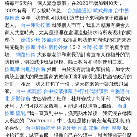
將每年5天的「個人緊急事假」在2020年增加到10天，
100%有薪，可以按時休息。
台胞證過期
歐式外燴
台中整
復推薦
今年，我們也可以利用這些日子來照顧孩子或照顧
老人。
台中運動按摩
就我個人而言，我非常感謝有機會與
家人共度時光，尤其是經理在處理這些請求時所表現出的同
理心。
婚禮外燴
冷氣清洗
我很高興我們每周也能在周末為
馬克提供
按摩 小腿
新竹外燴
1.5-2
台灣 按摩
天的夏季體
驗。
網路行銷
大多數老師和家長預計會宣布某種額外的預
防措施，例如減少班級規模、隔日教育和強制使用口罩。
按摩課
台胞證台南
然而，由於沒有討論此類措施，加拿大
傳統上強大的民主國家的教師工會和家長強烈抗議省政府的
計劃。 相反，我又打包了一份，隔天搭乘第一架飛機飛回
家。
台中 抓龍筋
台中按摩推薦
旅行社代辦護照
台胞證台
北
牙醫診所
古巴變成了杜拜，杜拜變成了匈牙利，而在匈
牙利，人們可以在家觀看，可能還可以購買…繼續。
台北
按摩
隆乳
”我一直買到中午，洗完熱水澡後，我沉浸在德國
人所說的「Vorfreude」中，也就是旅行前充滿渴望和期待
的喜悅。
台中肩頸按摩
桃園外燴
推拿 證照
新竹 整復
我
收拾行李，試穿衣服，想像自己在沙漠中，思考我需要什麼