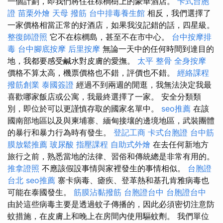
一個計劃，即我們將住在棕櫚樹上的豪華酒店。
卡式台胞
證
苗栗外燴
天母 撥筋
台中排毒養生館
相反，我們選擇了
一家價格相當正常的好酒店，如果我沒記錯的話，四星級。
整復師證照
它不在棕櫚島，甚至不在市中心。
台中按摩排
毒
台中腳底按摩
后里按摩
無論一天中的任何時間到達目的
地，我都要感受鹹水對皮膚的愛撫。
太平 整骨
全身按摩
價格不算太高，機票價格也不錯，評價也不錯。
經絡課程
撥筋創業
泰國簽證
經過不到兩週的閒逛，我無法決定我最
喜歡哪家飯店或公寓，我最終選擇了一家。 安全分類類
別，即位於可以更謹慎存取的國家名單中。
seo推薦
在該
國南部地區以及與柬埔寨、緬甸接壤的邊境地區，武裝團體
的暴行和暴力行為時有發生。
登記工商
卡式台胞證
台中筋
膜放鬆推薦
玻尿酸
指壓課程
自助式外燴
在去任何新地方
旅行之前，熟悉當地的法律、習俗和傳統總是非常有用的。
推拿證照
不應該假設事情與家裡發生的事情相似。
台胞證
台北
seo推薦
寨卡病毒、瘧疾、登革熱和基孔肯雅病毒也
可能在泰國發生。
筋膜沾黏撥筋
台胞證台中
台胞證台中
由於這些病毒主要是透過蚊子傳播的，因此必須密切注意防
蚊措施，在皮膚上和晚上在房間內使用驅蚊劑。 我們單位