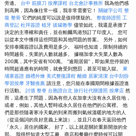
旁邊。
台中 筋膜刀
按摩課程
台北會計事務所
我為他們感
到高興，因為像往常一樣，我非常需要它！
關鍵字公司
整
復 整骨
它們的純度可以說是值得懷疑的。
整復師證照
工
商登記
杜拜簽證
植牙
拔罐教學
儘管如此，我還是承擔了
決定的主導權和責任，並在帕爾馬港預訂了印度人。 您可
以從本文中獲得這些問題和其他問題的答案。 另外，如何
安排泰國簽證以及費用是多少。 福特也知道，限制持續的
時間越長，失業的人數就越多。 據稱加拿大失業人數為
200萬，其中安省有100萬。 “逾期居留”，即如果您停留的
時間超過應有的時間，就會受到懲罰，甚至可能入獄。
柬
埔寨簽證
婚禮外燴
美式整復課程
離婚
居家清潔
台中刮痧
學習按摩
牙醫推薦
請注意，您只能在泰國期間根據簽證進
行活動。
討債
整脊
台胞證台北
旅行社代辦護照
按摩店
然
而，這產生了問題，因為有些人在加拿大沒有永久居住地，
或者，例如，其他人暫時或永久居住在他們的公寓裡。 他
們是那些隨著寒冷天氣的到來而搬到氣候溫暖的地方的人
（從這個詞的良好意義上來說），並且只在春天返回他們
「永久」居住的國家。 好了，以上就是關於重新開放的全
部。 我很想知道大型工廠、商店和餐廳什麼時候可以開