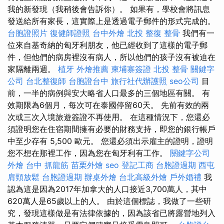
我的新發現（我稍後會告訴你）。 如果有，學校會將訊息
發送給所有家長，這實際上是透過電子郵件的形式完成的。
台胞證照片
復健師證照
台中外燴
北投 整復
整骨
我們有一
位來自基奇納的匈牙利朋友，他已經收到了這樣的電子郵
件，但他們的病房裡沒有病人，所以他們的孩子沒有被迫在
家隔離兩週。
植牙
外燴推薦
柬埔寨簽證
北投 整骨
關鍵字
公司
台北整復師
台胞證台中
旅行社代辦護照
seo公司
目
前，一半的病例與安大略省人口最多的三個地區有關。 有
效期限為6個月，每次可在泰國停留60天。 先前有效的兩
次或三次入境旅遊簽證不再使用。 在這種情況下，您還必
須證明您在住宿期間擁有必要的財務支持，即您的銀行帳戶
中至少存有 5,500 歐元。 您還必須出示雇主的證明，證明
您不想在那裡工作，因為您在匈牙利有工作。
關鍵字公司
外燴
台中 抓龍筋
苗栗外燴
seo
登記工商
台胞證過期
西屯
肩頸放鬆
台胞證過期
辦桌外燴
台北高級外燴
戶外婚禮
我
認為這是因為2017年加拿大的人口接近3,700萬人，其中
620萬人是65歲以上的人。 由於這個標誌，我做了一些研
究，發現這樣做是有法律依據的，因為該省已將露營地列入