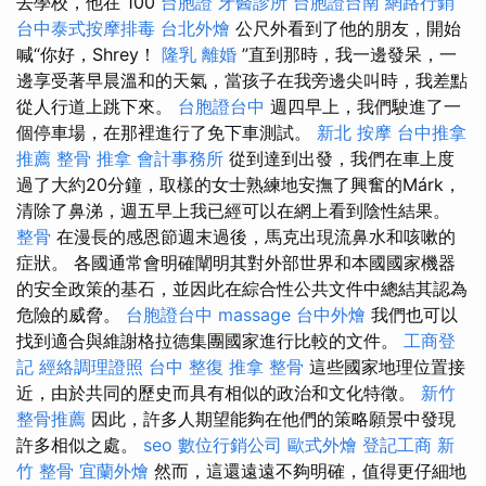
去學校，他在 100
台胞證
牙醫診所
台胞證台南
網路行銷
台中泰式按摩排毒
台北外燴
公尺外看到了他的朋友，開始
喊“你好，Shrey！
隆乳
離婚
”直到那時，我一邊發呆，一
邊享受著早晨溫和的天氣，當孩子在我旁邊尖叫時，我差點
從人行道上跳下來。
台胞證台中
週四早上，我們駛進了一
個停車場，在那裡進行了免下車測試。
新北 按摩
台中推拿
推薦
整骨 推拿
會計事務所
從到達到出發，我們在車上度
過了大約20分鐘，取樣的女士熟練地安撫了興奮的Márk，
清除了鼻涕，週五早上我已經可以在網上看到陰性結果。
整骨
在漫長的感恩節週末過後，馬克出現流鼻水和咳嗽的
症狀。 各國通常會明確闡明其對外部世界和本國國家機器
的安全政策的基石，並因此在綜合性公共文件中總結其認為
危險的威脅。
台胞證台中
massage
台中外燴
我們也可以
找到適合與維謝格拉德集團國家進行比較的文件。
工商登
記
經絡調理證照
台中 整復
推拿 整骨
這些國家地理位置接
近，由於共同的歷史而具有相似的政治和文化特徵。
新竹
整骨推薦
因此，許多人期望能夠在他們的策略願景中發現
許多相似之處。
seo
數位行銷公司
歐式外燴
登記工商
新
竹 整骨
宜蘭外燴
然而，這還遠遠不夠明確，值得更仔細地