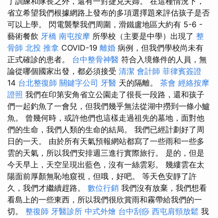
了訓練和隊長之外，還有一對捷克夫婦。 在這種情況下，
省立希望我們根據網路上發布的多項選擇題來評估孩子是否
可以上學。 閃電襲擊我們周圍，滑鐵盧地區大約有 5-6 -
藝術餐飲
牙橋
南屯按摩
所學校（主要是中學）出現了
整
骨師
北投 推拿
COVID-19
離婚
病例，但我們學校尚未有
正式確診的患者。
台中整骨神醫
符合入境條件的人員，無
論從哪個國家出發，都必須接受
清潔
會計師
菲律賓簽證
14
台北整復師
關鍵字公司
牙醫
天的隔離。
茶會
經絡按摩
證照
我們在印第安角省立公園走了很長一段路，還和孩子
們一起釣魚了一會兒，但我們幾乎無法從湖中撈到一條小鱸
魚。 曾幾何時，或許他們也這樣走過祖先的墓地，面對他
們的生命，我們人類的生命的結局。 我們已經計劃好了周
日的一天。 由於所有天氣預報網站都寫了一些雨和一些多
雲的天氣，所以我們安排週三進行實際旅行。 是的，但是
今天早上，天空呈現出藍色，沒有一絲雲彩。 幾縷雲在太
陽面前厚顏無恥地窺視，但哦，好吧。 等天色安靜了許
久，我們才繼續趕路。
數位行銷
我們沒有放棄，我們想看
看島上的一些東西，所以我們很欣賞雨和霧帶給我們的一
切。
整復師
牙醫診所
中式外燴
台中刮痧
西屯肩頸放鬆
我