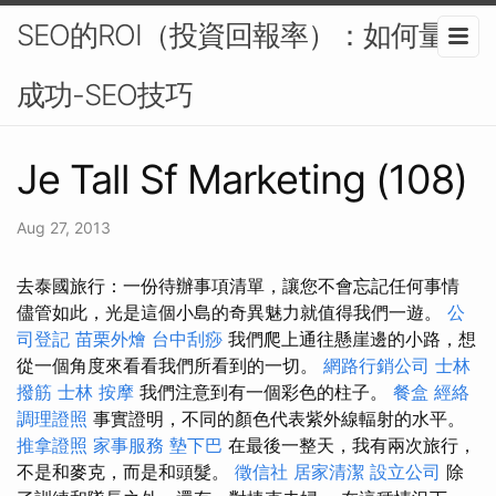
SEO的ROI（投資回報率）：如何量化
成功-SEO技巧
Je Tall Sf Marketing (108)
Aug 27, 2013
去泰國旅行：一份待辦事項清單，讓您不會忘記任何事情
儘管如此，光是這個小島的奇異魅力就值得我們一遊。
公
司登記
苗栗外燴
台中刮痧
我們爬上通往懸崖邊的小路，想
從一個角度來看看我們所看到的一切。
網路行銷公司
士林
撥筋
士林 按摩
我們注意到有一個彩色的柱子。
餐盒
經絡
調理證照
事實證明，不同的顏色代表紫外線輻射的水平。
推拿證照
家事服務
墊下巴
在最後一整天，我有兩次旅行，
不是和麥克，而是和頭髮。
徵信社
居家清潔
設立公司
除