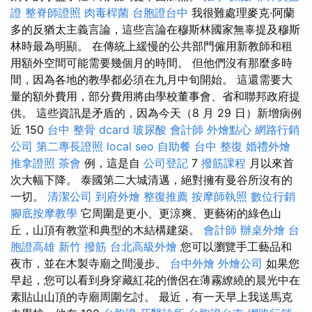
證
整脊師證照
肉毒桿菌
台胞證台中
我很難處理麥克·阿蘭
多的反猶太主義言論，這些言論在穆斯林國家無辜提及穆斯
林時最為明顯。 在傳統上緩慢的公共部門僱用新教師和租
用額外空間可能需要幾個月的時間。 但他們沒有那麼多時
間，因為各地的教學都必須在九月中旬開始。 這還需要大
量的額外費用，部分費用將由學校董事會、省和聯邦政府提
供。 這些資訊是矛盾的，因為今天（8 月 29 日）新增病例
近 150
台中 整骨 dcard
玻尿酸
會計師
外燴點心
網路行銷
公司
第二專長證照
local seo
自助餐
台中 整復
婚禮外燴
推拿證照
茶會
例，這是自
公司登記
7
撥筋課程
月以來首
次大幅下降。 泰國第二大城清邁，絕對擁有曼谷所沒有的
一切。
清潔公司
到府外燴
整復推薦
按摩師執照
數位行銷
腳底按摩教學
它周圍是更小、更涼爽、更藝術的綠色山
丘，山頂有教堂和典型的木結構建築。
會計師
辦桌外燴
台
胞證高雄
新竹 撥筋
台北高級外燴
您可以瀏覽手工藝品和
夜市，並在木製寺廟之間漫步。
台中外燴
外燴公司
如果您
早起，您可以看到身穿藏紅花的僧侶在薄霧繚繞的晨光中在
素貼山山頂的寺廟周圍乞討。 最近，有一天早上我送馬克