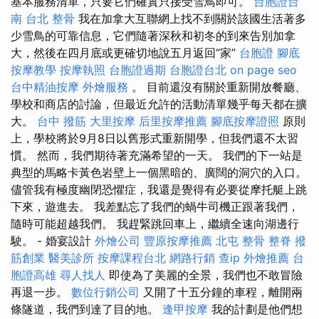
基本服務清單，只要它們確實只接受雪鳥即可。
台胞證台
南
台北 整骨
我在加拿大互聯網上找不到關於該國生活著多
少雪鳥的可靠信息，它們隨著深秋和初冬的到來告別加拿
大，然後在四月底或更確切地說五月返回“家”
台胞證
腳底
按摩教學
按摩執照
台胞證過期
台胞證台北
on page seo
台中精油按摩
外燴服務
。 目前還沒有關於重新開放餐廳、
學校和商店的討論，但最近允許的活動清單幾乎每天都在擴
大。
台中 撥筋
大里按摩
后里按摩推薦
腳底按摩證照
原則
上，學校將於9月8日以舊形式重新開學，但我們還不太習
慣。 然而，我們期待著充滿希望的一天。 我們的下一站是
典型的馬略卡黃色岩壁上一個黑暗的、廣闊的洞穴的入口。
儘管我有極度幽閉恐懼症，我還是覺得有必要從摩托艇上跳
下來，遊進去。 我差點忘了我們的蝸牛司機正跟著我們，
隨時可能超越我們。 我趕緊跳回車上，繼續全速向湖邊行
駛。 - 婚宴設計
外燴公司
豐原按摩推薦
北屯 整骨
整脊
撥
筋創業
醫美診所
按摩課程台北
網路行銷
查ip
外燴推薦
台
胞證高雄
尋人找人
即使為了美麗的全景，我們也不敢冒險
再退一步。
數位行銷公司
又開了十五分鐘的車程，離開兩
條隧道，我們到達了目的地。
逢甲按摩
我的計劃是他們想