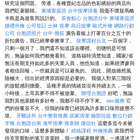
研究這個問題。 旁邊，各種賣紀念品的色彩繽紛的商店向
我們眨著眼睛。
柬埔寨簽證
台中按摩排毒
我毫不懷疑馬略
卡島是為遊客而設計的。
茶會點心
台胞證台中
柬埔寨簽證
婚禮外燴
公司登記
士林 按摩
烏日按摩
歐式外燴
網路行銷
公司
台胞證照片
台中 撥筋
廣告看板上打著百分之五十的
折扣廣告，我已經摩拳擦掌了。
按摩課程台北
一百個字，
只剩一個月了，我們還不知道該去哪裡。 但聰明是可惜
的，無論如何我們都會看到。 道格福特清楚知道，國家/省
無法長期支持如此多的失業人員，他也知道，如果經濟參與
者相信回報，一些裁員是可以避免的。 因此，開放雖然風
險極大，但出於經濟原因卻是必要的。 我個人對第三階段
的放鬆感到擔憂。 這種矛盾的情緒並沒有持續太久，一個
小時後，土耳其夢不得不被放棄。
辦理台胞證
好吧，無論
我對其他菜餚有多好奇，我都不得不停下來。
seo服務
它
們的份量並不大，但我的味蕾已經因為許多新口味而疲憊不
堪。
牙醫診所
台中整骨推薦
居家清潔
臉部拉提
數位行銷
牙橋
台胞證台南
逢甲按摩
推拿師
徵信社
這麼多迄今未被
發現的口味，這麼多新體驗！
經絡課程
外燴推薦
當我們等
待克里斯點的第五道菜時，我一邊喝著雞尾酒，一邊講述了