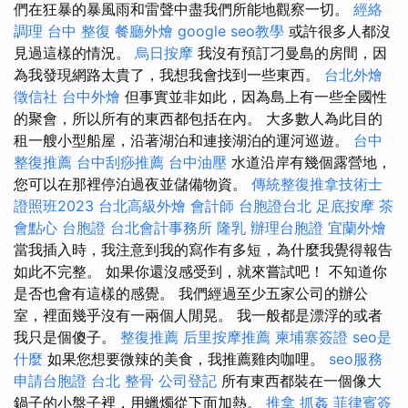
們在狂暴的暴風雨和雷聲中盡我們所能地觀察一切。
經絡
調理
台中 整復
餐廳外燴
google seo教學
或許很多人都沒
見過這樣的情況。
烏日按摩
我沒有預訂刁曼島的房間，因
為我發現網路太貴了，我想我會找到一些東西。
台北外燴
徵信社
台中外燴
但事實並非如此，因為島上有一些全國性
的聚會，所以所有的東西都包括在內。 大多數人為此目的
租一艘小型船屋，沿著湖泊和連接湖泊的運河巡遊。
台中
整復推薦
台中刮痧推薦
台中油壓
水道沿岸有幾個露營地，
您可以在那裡停泊過夜並儲備物資。
傳統整復推拿技術士
證照班2023
台北高級外燴
會計師
台胞證台北
足底按摩
茶
會點心
台胞證
台北會計事務所
隆乳
辦理台胞證
宜蘭外燴
當我插入時，我注意到我的寫作有多短，為什麼我覺得報告
如此不完整。 如果你還沒感受到，就來嘗試吧！ 不知道你
是否也會有這樣的感覺。 我們經過至少五家公司的辦公
室，裡面幾乎沒有一兩個人閒晃。 我一般都是漂浮的或者
我只是個傻子。
整復推薦
后里按摩推薦
柬埔寨簽證
seo是
什麼
如果您想要微辣的美食，我推薦雞肉咖哩。
seo服務
申請台胞證
台北 整骨
公司登記
所有東西都裝在一個像大
鍋子的小盤子裡，用蠟燭從下面加熱。
推拿
抓姦
菲律賓簽