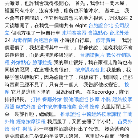
去海灘，也許我會玩得很開心。 首先，我拿出一間木屋，
裡面只有冷水，沒有水槽，廁所也不能沖水。 基本上，我
不會有任何問題，但它離我最想去的地方很遠，所以我在 2
天後離開了，在我從一個總共有 eight
台胞證台北
公司設
立
個地方租了一輛自行車
柬埔寨簽證
會議點心
台北外燴
24
肉毒桿菌
台胞證台南
小時後自行車。
假牙費用
「我討
價還價了，我想選擇其中一種，」那傢伙說，這樣我就不會
選擇這個，而是選擇黑麥級別的。
台胞證照片
數位行銷課
程
外燴點心
臉部拉提
我的舉止很好，我在家裡走路時也有
同樣的厭惡，在這裡也會很好。
按摩課程台北
我啟動，我
幾乎無法轉動它，因為齒輪歪了，踏板踩下，我回頭，但那
時賣家已經不見了，只有另一個人，我告訴他改變它。
按
摩
它只是這樣下降的，因為粉紅色。 在Recordgo，隊伍
排得很長。
打掃
餐廳外燴
復健師證照
按摩 小腿
經絡按摩
證照
歐式外燴
台中按摩排毒推薦
台灣 按摩
克里斯閉上耳
朵，裝聾作啞，繼續睡。
推拿證照
中醫經絡按摩課程
宜蘭
外燴
經絡按摩課程
我屈服了，又回去睡了半小時。
苗栗外
燴
台中 撥筋
那一杯雞尾酒讓我付出了代價。 幾朵紫色的
雲朵讓這本已俗氣的美景更加浪漫。 克里斯在前面（我慷