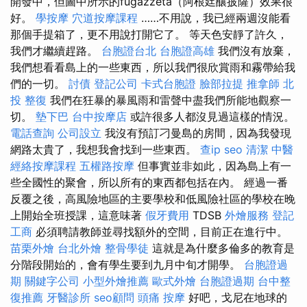
開發中，但圖中所示的fugazzeta（阿根廷釀披薩）效果很
好。
學按摩
穴道按摩課程
……不用說，我已經兩週沒能看
那個手提箱了，更不用說打開它了。 等天色安靜了許久，
我們才繼續趕路。
台胞證台北
台胞證高雄
我們沒有放棄，
我們想看看島上的一些東西，所以我們很欣賞雨和霧帶給我
們的一切。
討債
登記公司
卡式台胞證
臉部拉提
推拿師
北
投 整復
我們在狂暴的暴風雨和雷聲中盡我們所能地觀察一
切。
墊下巴
台中按摩店
或許很多人都沒見過這樣的情況。
電話查詢
公司設立
我沒有預訂刁曼島的房間，因為我發現
網路太貴了，我想我會找到一些東西。
查ip
seo
清潔
中醫
經絡按摩課程
五權路按摩
但事實並非如此，因為島上有一
些全國性的聚會，所以所有的東西都包括在內。 經過一番
反覆之後，高風險地區的主要學校和低風險社區的學校在晚
上開始全班授課，這意味著
假牙費用
TDSB
外燴服務
登記
工商
必須聘請教師並尋找額外的空間，目前正在進行中。
苗栗外燴
台北外燴
整骨學徒
這就是為什麼多倫多的教育是
分階段開始的，會有學生要到九月中旬才開學。
台胞證過
期
關鍵字公司
小型外燴推薦
歐式外燴
台胞證過期
台中整
復推薦
牙醫診所
seo顧問
頭痛 按摩
好吧，戈尼在地球的