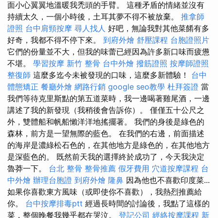
面小心翼翼地溫暖我禿頭的手臂。 這種矛盾的情緒並沒有
持續太久，一個小時後，土耳其夢不得不被放棄。
推拿師
證照
台中肩頸按摩
尋人找人
好吧，無論我對其他菜餚有多
好奇，我都不得不停下來。
到府外燴
舒壓課程
台胞證照片
它們的份量並不大，但我的味蕾已經因為許多新口味而疲憊
不堪。
學習按摩
新竹 整骨
台中外燴
撥筋證照
按摩師證照
整復師
這麼多迄今未被發現的口味，這麼多新體驗！
台中
體態矯正
餐廳外燴
網路行銷
google seo教學
杜拜簽證
當
我們等待克里斯點的第五道菜時，我一邊喝著雞尾酒，一邊
講述了我的新發現（我稍後會告訴你）。 僅僅五十公尺之
外，雙體船和帆船懶洋洋地搖擺著。 我們的身後是綠色的
森林，前方是一望無際的藍色。 在我們的右邊，前面描述
的海岸是濃綠松石色的，在其他地方是綠色的，在其他地方
是深藍色的。 既然前天我的選擇終於成功了，今天我決定
魯莽一下。
台北 整骨
整骨推薦
假牙費用
穴道按摩課程
台
中外燴
辦理台胞證
到府外燴
隆鼻
因為他也不喜歡印度菜...
如果你喜歡東方風味（或即使你不喜歡），我熱烈推薦給
你。
台中按摩排毒ptt
經過長時間的討論後，我點了這樣的
菜，整個晚餐我幾乎都在哭泣。
登記公司
經絡按摩課程
新