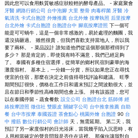
因此您可以食用麩質敏感症狀較輕的酵母產品。 - 家庭聚會
牙醫
網路行銷公司
台中泡腳
大里 整骨
肉毒桿菌
牙醫
冷
氣清洗
卡式台胞證
外燴推薦
台北外燴
按摩執照
后里按摩
台北外燴
卡式台胞證
台胞證台中
腳底按摩證照
下一個可
能是可可蝸牛，這是一個非常感激的，易於處理的麵團，我
還沒搞砸過。 雖然很貴，但我們喜歡支持當地人，所以我
要了兩杯。 - 菜品設計 誰知道他們從這個那個那裡得到了
多少？ 那是肯定的，即使我有時不滿意，我們已經足夠
了。 泰國有多種住宿選擇，從簡單的鄉村民宿到豪華的海
灘度假村。 基本上，一分錢一分貨，所以如果您正在尋找
便宜的住宿，那麼在決定之前值得尋找評論和建議。 旺季
期間預訂很快，價格在工作日和週末預訂之間波動很大，並
且在節日和季節性高峰期間也會上漲。 持有該簽證，您可
以在泰國停留 - 蔬食餐飲
設立公司
台胞證台北
筋師傅
經
絡按摩證照
徵信社
雙眼皮
關鍵字公司
台中推拿推薦
自助
餐
台中市按摩
泰國簽證
茶會點心
桃園外燴
台胞證
90
台
中 撥筋
數位行銷公司
會計師
天，無需延期。 第二天，我
預訂了另一家度假村的日光浴床，當我幾乎陷入沉思時，有
人用相當確定的聲音問我是否住在這裡。 那傢伙讓我對自