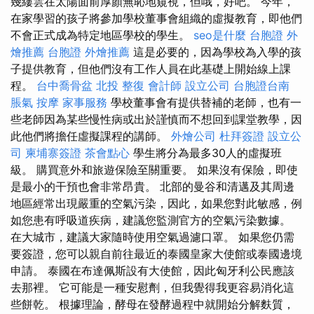
幾縷雲在太陽面前厚顏無恥地窺視，但哦，好吧。 今年，
在家學習的孩子將參加學校董事會組織的虛擬教育，即他們
不會正式成為特定地區學校的學生。
seo是什麼
台胞證
外
燴推薦
台胞證
外燴推薦
這是必要的，因為學校為入學的孩
子提供教育，但他們沒有工作人員在此基礎上開始線上課
程。
台中喬骨盆
北投 整復
會計師
設立公司
台胞證台南
脹氣 按摩
家事服務
學校董事會有提供替補的老師，也有一
些老師因為某些慢性病或出於謹慎而不想回到課堂教學，因
此他們將擔任虛擬課程的講師。
外燴公司
杜拜簽證
設立公
司
柬埔寨簽證
茶會點心
學生將分為最多30人的虛擬班
級。 購買意外和旅遊保險至關重要。 如果沒有保險，即使
是最小的干預也會非常昂貴。 北部的曼谷和清邁及其周邊
地區經常出現嚴重的空氣污染，因此，如果您對此敏感，例
如您患有呼吸道疾病，建議您監測官方的空氣污染數據。
在大城市，建議大家隨時使用空氣過濾口罩。 如果您仍需
要簽證，您可以親自前往最近的泰國皇家大使館或泰國邊境
申請。 泰國在布達佩斯設有大使館，因此匈牙利公民應該
去那裡。 它可能是一種安慰劑，但我覺得我更容易消化這
些餅乾。 根據理論，酵母在發酵過程中就開始分解麩質，