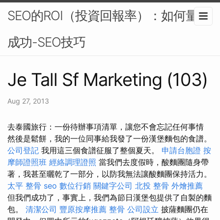
SEO的ROI（投資回報率）：如何量化
成功-SEO技巧
Je Tall Sf Marketing (103)
Aug 27, 2013
去泰國旅行：一份待辦事項清單，讓您不會忘記任何事情
然後是鬆餅，我的一位同事給我發了一份漢堡麵包的食譜。
公司登記
我用這三個食譜征服了整個夏天。
申請台胞證
按
摩師證照班
經絡調理證照
當我們去度假時，酸麵團隨身帶
著，我甚至曬乾了一部分，以防我無法讓酸麵團保持活力。
太平 整骨
seo
數位行銷
關鍵字公司
北投 整骨
外燴推薦
但我們成功了，事實上，我們為節日漢堡包提供了自製的麵
包。
清潔公司
豐原按摩推薦
整骨
公司設立
披薩麵團仍在