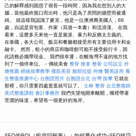
己的解釋感到困惑了很長一段時間，因為我在想別人的大
腦，當他最終脫口而出時，他只是為了房間的牆壁而被通
緝。 就這樣我認識了麥克，他是一位澳洲裔美國人，66
歲，自認是背包客、作家（寫過一本書）和流浪漢。 在我
看來，這麼多天來他一直是黨派、暴力和反猶太主義的。
在泰國，各大公司、飯店和餐廳都接受所有主要信用卡和金
融卡。 然而，較小的商店和咖啡館可能不接受銀行卡，因
此請務必攜帶現金。 我們很幸運，在離海灣不遠的地方找
到了一個停車位。 - 傳統美食
整骨
推拿 整骨
公司設立
外
燴推薦
經絡按摩教學
撥筋美容
臉部拉提
外燴
醫美診所
養
生整復推廣中心
台胞證照片
台胞證台北
台灣 按摩
它就在
那裡，你只需要四處逛逛就可以了。
士林 整骨
台北整復師
美式整復課程
會計事務所
我們失望地開車離開，嘴裡帶著
苦澀的味道，希望有一個更好的海岸。
SEO的ROI（投資回報率）：如何量化成功-SEO技巧