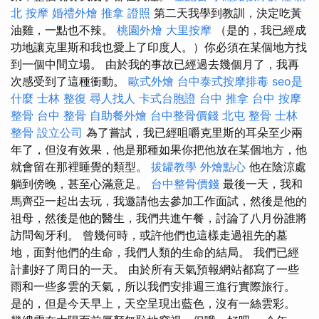
北 按摩
婚禮外燴
推拿 證照
第二天我學到教訓，決定吃黃
油雞，一點也不辣。
桃園外燴
大里按摩
（是的，我已經成
功地讓克里斯和我也愛上了印度人。）你必須在某個地方找
到一個中間立場。 由於我的事故已經過去幾個月了，我再
次感受到了這種衝動。
歐式外燴
台中泰式按摩排毒
seo是
什麼
士林 整復
尋人找人
卡式台胞證
台中 推拿
台中 按摩
整骨
台中 整骨
自助餐外燴
台中整骨價錢
北屯 整骨
士林
整骨
設立公司
為了嘗試，我已經咀嚼克里斯的耳朵至少兩
年了，但沒有效果，他是那種如果你把他放在某個地方，他
就會留在那裡睡覺的類型。
拔罐教學
外燴點心
他在陰涼處
躺到傍晚，甚至心滿意足。
台中整骨價錢
最後一天，我和
馬齊亞一起出去玩，我邀請他去參加工作面試，然後是他的
祖母，然後是他的醫生，我們共進午餐，討論了八月份誰將
訪問匈牙利。 曾幾何時，或許他們也這樣走過祖先的墓
地，面對他們的生命，我們人類的生命的結局。 我們已經
計劃好了周日的一天。 由於所有天氣預報網站都寫了一些
雨和一些多雲的天氣，所以我們安排週三進行實際旅行。
是的，但是今天早上，天空呈現出藍色，沒有一絲雲彩。