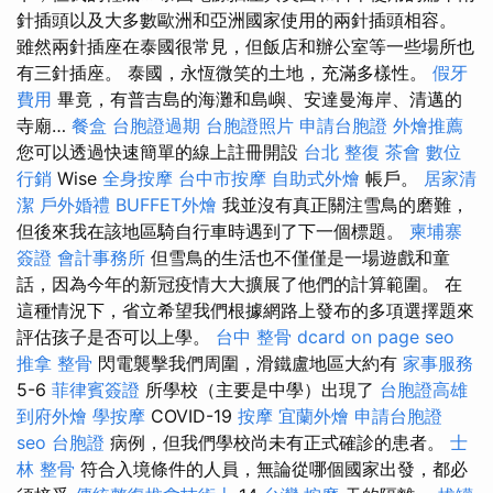
針插頭以及大多數歐洲和亞洲國家使用的兩針插頭相容。
雖然兩針插座在泰國很常見，但飯店和辦公室等一些場所也
有三針插座。 泰國，永恆微笑的土地，充滿多樣性。
假牙
費用
畢竟，有普吉島的海灘和島嶼、安達曼海岸、清邁的
寺廟…
餐盒
台胞證過期
台胞證照片
申請台胞證
外燴推薦
您可以透過快速簡單的線上註冊開設
台北 整復
茶會
數位
行銷
Wise
全身按摩
台中市按摩
自助式外燴
帳戶。
居家清
潔
戶外婚禮
BUFFET外燴
我並沒有真正關注雪鳥的磨難，
但後來我在該地區騎自行車時遇到了下一個標題。
柬埔寨
簽證
會計事務所
但雪鳥的生活也不僅僅是一場遊戲和童
話，因為今年的新冠疫情大大擴展了他們的計算範圍。 在
這種情況下，省立希望我們根據網路上發布的多項選擇題來
評估孩子是否可以上學。
台中 整骨 dcard
on page seo
推拿 整骨
閃電襲擊我們周圍，滑鐵盧地區大約有
家事服務
5-6
菲律賓簽證
所學校（主要是中學）出現了
台胞證高雄
到府外燴
學按摩
COVID-19
按摩
宜蘭外燴
申請台胞證
seo
台胞證
病例，但我們學校尚未有正式確診的患者。
士
林 整骨
符合入境條件的人員，無論從哪個國家出發，都必