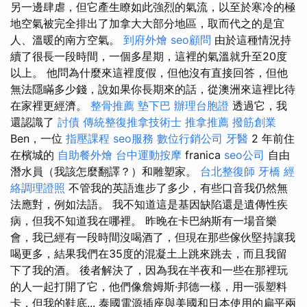
另一邊肆虐，但它產生瞭如此強烈的氣流，以至於寒冷的極
地空氣被完全排出了加拿大大部分地區，取而代之的是宜
人、溫暖的南方空氣。
到府外燴
seo顧問
由於這種情況持
續了很長一段時間，一個多星期，這裡的氣溫就升至20度
以上。 他問為什麼來這裡度假，但他沒有直接回答，但他
無法隱瞞多少錢，說如果你長期來的話，從澳洲來這裡比待
在家裡更經濟。
整骨推薦
墊下巴
辦理台胞證
透過它，我
還認識了
討債
傳統整復推拿技術士
推拿推薦
撥筋創業
Ben，一位
指壓課程
seo服務
數位行銷公司
牙醫
2 年前住
在檳城的
自助餐外燴
台中運動按摩
franica
seo公司
自由
潛水員（我該怎麼翻譯？）和雕塑家。
台北整復師
牙橋
經
絡調理證照
不管我的英語進步了多少，有些口音我仍然無
法應對，例如法語。 我不知道這是基因缺陷還是遺傳性疾
病，但我不知道我在哪裡。 昨晚在卡巴納斯有一場音樂
會，我已經有一段時間沒喝酒了，但現在那些傢伙堅持讓我
喝更多，結果我們在35度的混凝土上跳來跳去，而且我留
下了我的酒。 後者解決了，因為我在半夜和一些在那裡玩
的人一起打開了它，他們像詹姆斯·邦德一樣，用一張塑料
卡，但我的鞋底... 泰國電源插座與美國和日本使用的扁平兩