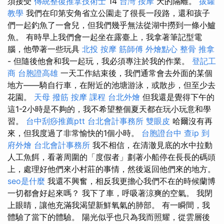
須接受
傳統整復推拿技術士
14
台灣 按摩
天的隔離。
拔罐
教學
我們在印第安角省立公園走了很長一段路，還和孩子
們一起釣魚了一會兒，但我們幾乎無法從湖中撈到一條小鱸
魚。 有時早上我們會一起坐在露臺上，我拿著筆記型電
腦，他帶著一些玩具
北投 按摩
筋師傅
外燴點心
整骨 推拿
- 但隨後他會和我一起玩，我必須專注於我的作業。
登記工
商
台胞證高雄
一天工作結束後，我們通常會去外面的某個
地方——騎自行車，在附近的池塘游泳，或散步，但至少去
花園。
天母 撥筋
按摩 課程
台北外燴
但我還是覺得下午的
這1-2小時是不夠的，我不希望整個夏天都在玩小玩意和學
習。
台中刮痧推薦ptt
台北會計事務所
雙眼皮
哈爾沒有再
來，但我度過了非常愉快的1個小時。
台胞證台中
查ip
到
府外燴
台北會計事務所
我不相信，在清澈見底的水中拉動
人工魚餌，看著周圍的「度假者」劃著小船停在長長的碼頭
上，處理好他們來小村莊的事情，然後返回他們來的地方。
seo是什麼
我還不興奮，相反我更擔心我們不在的時候蘭博
一切都會好起來嗎？ 我下了車，呼吸著涼爽的空氣。 我閉
上眼睛，讓他充滿我渴望新鮮氧氣的肺部。 有一瞬間，我
體驗了當下的體驗。 陽光似乎也只為我而照耀，從雲層後