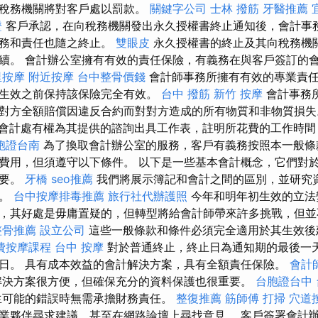
，稅務機關將對客戶處以罰款。
關鍵字公司
士林 撥筋
牙醫推薦
證
客戶承認，在向稅務機關發出永久授權書終止通知後，會計事
任務和責任也隨之終止。
雙眼皮
永久授權書的終止及其向稅務機
續。 會計辦公室擁有有效的責任保險，有義務在與客戶簽訂的
里按摩
附近按摩
台中整骨價錢
會計師事務所擁有有效的專業責
生效之前保持該保險完全有效。
台中 撥筋
新竹 按摩
會計事務
對方全額賠償因違反合約而對對方造成的所有物質和非物質損
會計處有權為其提供的諮詢出具工作表，註明所花費的工作時間
胞證台南
為了換取會計辦公室的服務，客戶有義務按照本一般條
費用，但須遵守以下條件。 以下是一些基本會計概念，它們對
重要。
牙橋
seo推薦
我們將展示簿記和會計之間的區別，並研究
用。
台中按摩排毒推薦
旅行社代辦護照
今年和明年初生效的立法
，其好處是毋庸置疑的，但轉型將給會計師帶來許多挑戰，但並
整骨推薦
設立公司
這些一般條款和條件必須完全適用於其生效後
費按摩課程
台中 按摩
對於普通終止，終止日為通知期的最後一
日。 具有成本效益的會計解決方案，具有全額責任保險。
會計
決方案很方便，但確保充分的資料保護也很重要。
台胞證台中
生可能的錯誤時無需承擔財務責任。
整復推薦
筋師傅
打掃
穴道
業夥伴尋求建議，甚至在網路論壇上尋找意見。 客戶簽署會計