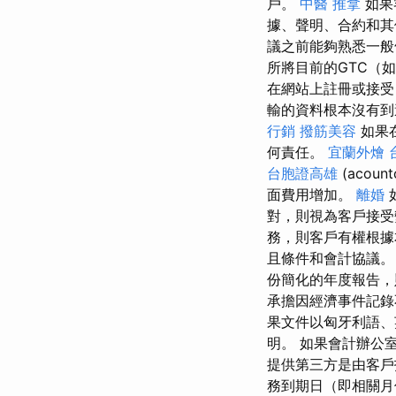
戶。
中醫 推拿
如果
據、聲明、合約和
議之前能夠熟悉一般
所將目前的GTC（
在網站上註冊或接受
輸的資料根本沒有到
行銷
撥筋美容
如果
何責任。
宜蘭外燴
台胞證高雄
(acount
面費用增加。
離婚
對，則視為客戶接
務，則客戶有權根
且條件和會計協議
份簡化的年度報告，
承擔因經濟事件記錄
果文件以匈牙利語、
明。 如果會計辦公
提供第三方是由客戶
務到期日（即相關月份