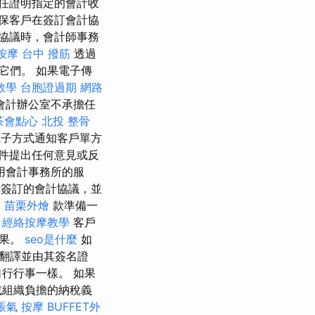
任證明指定的會計收
保客戶在簽訂會計協
協議時，會計師事務
按摩
台中 撥筋
透過
它們。 如果電子傳
o教學
台胞證過期
網路
會計辦公室不承擔任
茶會點心
北投 整骨
電子方式通知客戶單方
件提出任何意見或反
用會計事務所的服
所簽訂的會計協議，並
)
苗栗外燴
款準備一
。
經絡按摩教學
客戶
後果。
seo是什麼
如
翻譯並由其簽名證
行行事一樣。 如果
或組織負擔的納稅義
脹氣 按摩
BUFFET外