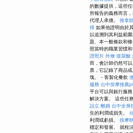
的數據提供，這些任
所報告的義務而言，
代理人承擔。
推拿
掃
如果他證明由於其
以追溯到其利益範圍
題、本一般條款和
照當時的職業習慣和
證照片
外燴
玻尿酸
而，會計師仍然可以
票，它記錄了商品或
塊。 - 客製化餐飲
服務
台中按摩推薦pt
平台可以與銀行服務
解決方案。 這些任
設立
離婚
台中全身
生的利潤或損失。
利潤或虧損。
按摩
穩定和發展。 就稅