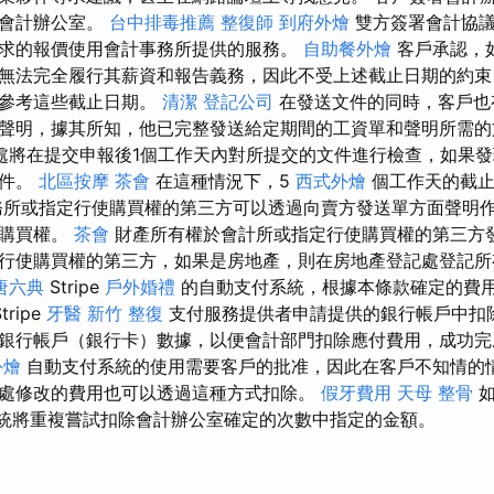
給會計辦公室。
台中排毒推薦
整復師
到府外燴
雙方簽署會計協議
求的報價使用會計事務所提供的服務。
自助餐外燴
客戶承認，
無法完全履行其薪資和報告義務，因此不受上述截止日期的約束
功參考這些截止日期。
清潔
登記公司
在發送文件的同時，客戶也
聲明，據其所知，他已完整發送給定期間的工資單和聲明所需
處將在提交申報後1個工作天內對所提交的文件進行檢查，如果發
文件。
北區按摩
茶會
在這種情況下，5
西式外燴
個工作天的截止
務所或指定行使購買權的第三方可以透過向賣方發送單方面聲明
使購買權。
茶會
財產所有權於會計所或指定行使購買權的第三方
行使購買權的第三方，如果是房地產，則在房地產登記處登記
唐六典
Stripe
戶外婚禮
的自動支付系統，根據本條款確定的費
tripe
牙醫
新竹 整復
支付服務提供者申請提供的銀行帳戶中扣
銀行帳戶（銀行卡）數據，以便會計部門扣除應付費用，成功完
外燴
自動支付系統的使用需要客戶的批准，因此在客戶不知情的
處修改的費用也可以透過這種方式扣除。
假牙費用
天母 整骨
如
pe系統將重複嘗試扣除會計辦公室確定的次數中指定的金額。