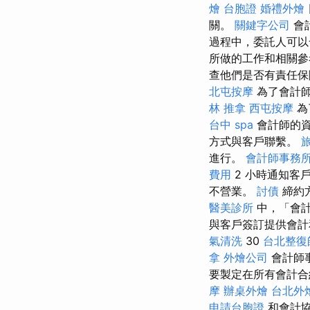
燴
台胞證
婚禮外燴
關。
關鍵字公司
會
過程中，委託人可以
所做的工作和相關參
查他們是否有責任
北屯按摩
為了會計師
林 推拿
西屯按摩
為
台中 spa
會計師的資
方式與客戶聯繫。
進行。
會計師事務
費用
2 小時通知客
不營業。
討債
締約
醫美診所
中，「會計
與客戶簽訂提供會計
氣清洗
30
台北整復
拿
外燴公司
會計師
要製定在所有會計合
摩
辦桌外燴
台北外
申請台胞證
和會計協