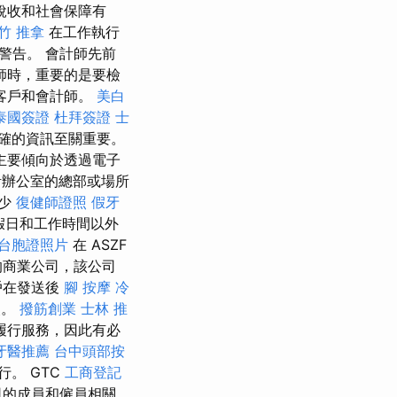
稅收和社會保障有
竹 推拿
在工作執行
警告。 會計師先前
師時，重要的是要檢
客戶和會計師。
美白
泰國簽證
杜拜簽證
士
確的資訊至關重要。
主要傾向於透過電子
計辦公室的總部或場所
至少
復健師證照
假牙
假日和工作時間以外
台胞證照片
在 ASZF
的商業公司，該公司
戶在發送後
腳 按摩
冷
改。
撥筋創業
士林 推
履行服務，因此有必
牙醫推薦
台中頭部按
。 GTC
工商登記
司的成員和僱員相關