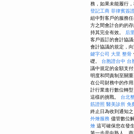
務，如果未能履行
登記工商
菲律賓簽
組中對客戶的服務
方之間會計合約的存
持其完全有效。
后
客戶簽訂的會計協議
會計協議的規定，向
鍵字公司
大里 整骨
礎。
台胞證台中
台
議中規定的金額支付
明度和問責制至關
在公司財務中的作
計行業進行數位轉型
這樣的挑戰。
台北
筋證照
醫美診所
免
終止日為收到通知之
外燴服務
儘管數位解
燴
這可確保您在發
第一步是向熟人、商