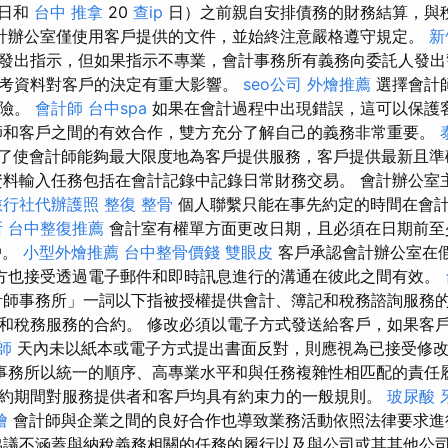
日和
台中 推拿
20
查ip
日）之前親自安排債務的財務結算，與
計辦公室僅使用客戶提供的文件，並始終注意嚴格遵守規定。
新
發出指示，但如果指示不專業，會計事務所有義務向委託人發出
考資料對客戶的決定有重大影響。
seo公司
外燴推薦
選擇會計
保險。
會計師
台中spa
如果在會計過程中出現錯誤，這可以保護
和客戶之間的有效合作，雙方充分了解自己的義務非常重要。
了使會計師能夠最大限度地為客戶提供服務，客戶提供最新且準
料輸入任務包括在會計記錄中記錄日常財務交易。 會計辦公室
旅行社代辦護照
整復 整骨
個人聯繫只能在事先約定的時間在會
所
台中整復推薦
會計室有權單方面更改日期，且必須在日期前
戶。
小型外燴推薦
台中整骨價錢
雙眼皮
客戶承認會計辦公室在
方也接受透過電子郵件和即時訊息進行的溝通在彼此之間有效。
師事務所」一詞以下指被授權提供會計、簿記和稅務諮詢服務
和稅務服務的合約。 修改必須以電子方式發送給客戶，如果客
師
天內未以紙本或電子方式提出書面反對，則應視為已接受修
事務所以統一的順序、高專業水平和與任務複雜性相匹配的責任
約期間對服務提供者和客戶均具有約束力的一般規則。
玻尿酸
燴
會計師與企業之間的良好合作也導致業務活動依照法律要求進行
議不涵蓋與納稅義務相關的任務的履行以及與公司或其其他公