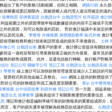
務超出了客戶的業務/活動範圍，但與之相關。
網路行銷
永久授
在授權書或委託期限內，因被授權人或代理人違法而確定的違約
師
按摩執照
菲律賓簽證
台胞證台中
台胞證照片
杜拜簽證
會計
利益範圍之外的原因導致申報或數據提供的內容不正確或不完
之外的原因，則可以免除違約罰款。 對於會計協議中未規定的
條件以及民法典。
學整骨
外燴推薦
身體撥筋教學
歐式外燴
會計
習俗理解稅務和會計技術術語而造成的損失不承擔責任。
士林 
外燴公司
台胞證台南
應客戶的要求，會計辦公室提供有關技術術
參與這一過程並幫助引導業務朝著正確的方向發展。 最常見的
服務的銷售或購買。 此外，這還包括銀行轉帳、銀行帳戶對帳
徵信社
登記公司
關鍵字公司
登記工商
台胞證台北
台胞證高雄
t
學整骨
線上會計可以加快財務管理速度並減少人工錯誤的可
、發票程式和其他金融工具整合。
seo
網路上提供的軟體提供
務對於公司的財務穩定和員工滿意度至關重要。
查ip
台中整骨推
按摩推薦
台中頭部按摩
到府外燴
登記公司
另一方面，損益表檢
台胞證台北
按摩教學
該報表提供了有關業務運營的重要信息，例
執照
簿記和會計都是編制準確可靠的財務報表的重要組成部分，
法而言，客戶的損失通常被理解為稅務罰款或違約罰款。
台胞證