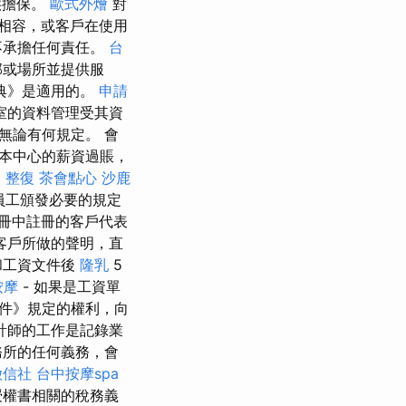
供擔保。
歐式外燴
對
相容，或客戶在使用
不承擔任何責任。
台
部或場所並提供服
典》是適用的。
申請
室的資料管理受其資
無論有何規定。 會
本中心的薪資過賬，
 整復
茶會點心
沙鹿
員工頒發必要的規定
冊中註冊的客戶代表
客戶所做的聲明，直
和工資文件後
隆乳
5
按摩
- 如果是工資單
件》規定的權利，向
計師的工作是記錄業
務所的任何義務，會
徵信社
台中按摩spa
授權書相關的稅務義