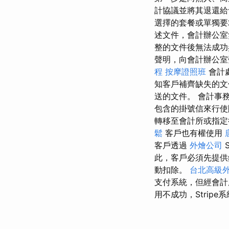
計協議並將其退還
選擇的套餐或單獨要
述文件，會計辦公室
整的文件後無法成
聲明，向會計辦公室
程
按摩證照班
會計
知客戶補齊缺失的
送的文件。 會計事
包含的掛號信來行
轉移至會計所或指定
鬆
客戶也有權使用
客戶透過
外燴公司
S
此，客戶必須先提供
動扣除。
台北高級
支付系統，但經會計
用不成功，Stri