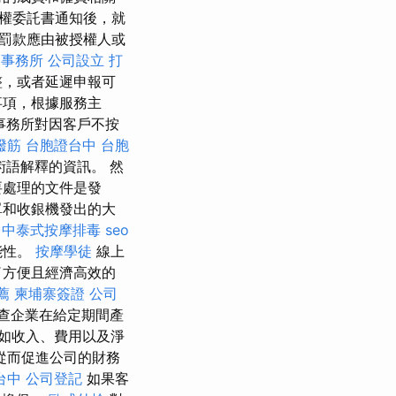
權委託書通知後，就
罰款應由被授權人或
師事務所
公司設立
打
整，或者延遲申報可
事項，根據服務主
事務所對因客戶不按
撥筋
台胞證台中
台胞
語解釋的資訊。 然
要處理的文件是發
單和收銀機發出的大
台中泰式按摩排毒
seo
能性。
按摩學徒
線上
了方便且經濟高效的
薦
柬埔寨簽證
公司
查企業在給定期間產
如收入、費用以及淨
從而促進公司的財務
台中
公司登記
如果客