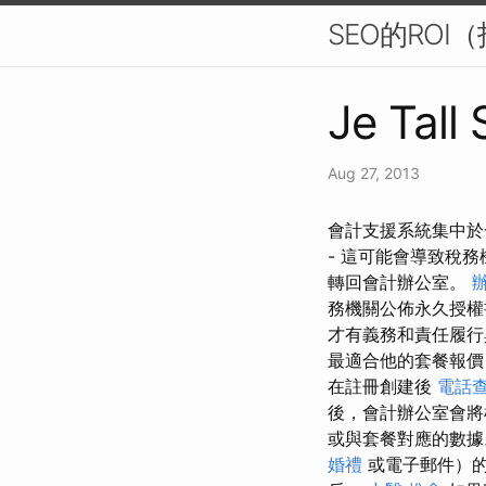
SEO的RO
Je Tall 
Aug 27, 2013
會計支援系統集中於
- 這可能會導致稅
轉回會計辦公室。
務機關公佈永久授
才有義務和責任履
最適合他的套餐報價
在註冊創建後
電話
後，會計辦公室會將
或與套餐對應的數據。
婚禮
或電子郵件）