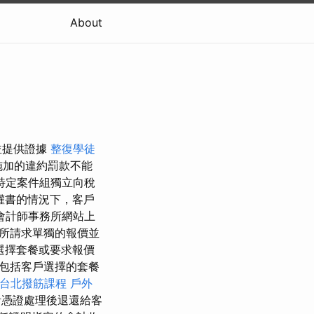
About
並提供證據
整復學徒
施加的違約罰款不能
特定案件組獨立向稅
權書的情況下，客戶
會計師事務所網站上
所請求單獨的報價並
選擇套餐或要求報價
包括客戶選擇的套餐
台北撥筋課程
戶外
計憑證處理後退還給客