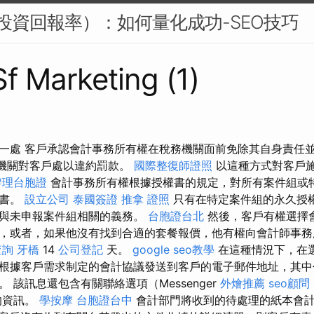
I（投資回報率）：如何量化成功-SEO技巧
Sf Marketing (1)
一處 客戶承認會計事務所有權在稅務機關面前免除其自身責任
務機關對客戶處以違約罰款。
國際整復師證照
以這種方式對客戶
辦理台胞證
會計事務所有權根據授權書的規定，對所有案件組或
權書。
設立公司
泰國簽證
推拿 證照
只有在特定案件組的永久授
行與未申報案件組相關的義務。
台胞證台北
然後，客戶有權選擇
，或者，如果他沒有找到合適的套餐報價，他有權向會計師事務
查詢
牙橋
14
公司登記
天。
google seo教學
在這種情況下，在
根據客戶需求制定的會計協議發送到客戶的電子郵件地址，其中
 該訊息還包含有關聯絡選項（Messenger
外燴推薦
seo顧問
的資訊。
學按摩
台胞證台中
會計部門將收到的待處理的紙本會