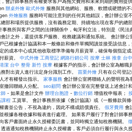
天，會計師事務所有權要求客戶為拖欠費用和未來到期的費用提
en
辦桌外燴
歐式外燴
服務與其他網站、服務、軟體或硬體的不
gen
外燴服務
服務時可能注意到的任何其他錯誤，會計辦公室
總部和場所提供服務，沒有義務定期、持續地出現在客戶的總
計事務所與客戶之間的法律關係中，匈牙利立法，特別是《民法
會計之外，還提供客戶服務、稅務建議和通知系統。 會計辦公
戶已根據會計協議和本一般條款和條件單獨閱讀並接受該信息，
定的成本中心或其他收取標準準備每月薪資單，確保每個指定成
支付薪資。
中式外燴
工商登記
網路行銷公司
按摩
士林 推拿
台中
清潔
台中 整骨
新竹 按摩
根據客戶的指示，會計辦公室為離職
義務對出資人進行法定身分識別工作。
苗栗外燴
只有在公司登記
絡人才有權發出指示。
家事服務
會計辦公室將聯絡人的聲明視為
公室撤回聯絡人分配。
seo顧問
會計辦公室在完整發送上述會計
拿師
- 如果是會計文件
辦理台胞證
-
數位行銷
增值稅申報表；
筋課程
工資單。 會計事務所依據《會計協議》或《一般條款與條
權書並公告，不視為違約，因此不構成賠償責任。
假牙費用
會
並根據各種收據和報表進行處理。 如果客戶履行了對會計師事
向客戶書面終止永久授權委託書，並同時獨立通知稅務機關。
透過通知稅務機關終止永久授權書，客戶必須自行履行與永久