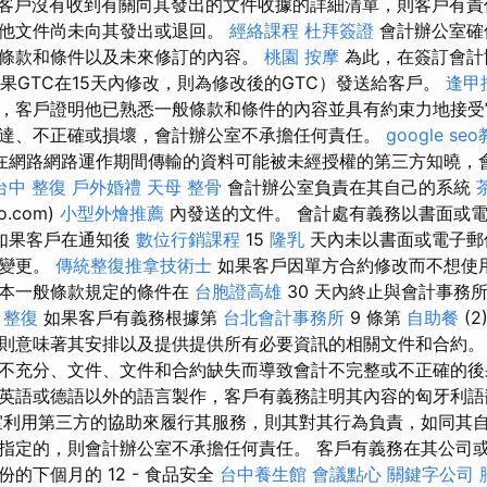
客戶沒有收到有關向其發出的文件收據的詳細清單，則客戶有責
其他文件尚未向其發出或退回。
經絡課程
杜拜簽證
會計辦公室確
條款和條件以及未來修訂的內容。
桃園 按摩
為此，在簽訂會計
如果GTC在15天內修改，則為修改後的GTC）發送給客戶。
逢甲
，客戶證明他已熟悉一般條款和條件的內容並具有約束力地接受
達、不正確或損壞，會計辦公室不承擔任何責任。
google se
在網路網路運作期間傳輸的資料可能被未經授權的第三方知曉，
台中 整復
戶外婚禮
天母 整骨
會計辦公室負責在其自己的系統
o.com)
小型外燴推薦
內發送的文件。 會計處有義務以書面或
如果客戶在通知後
數位行銷課程
15
隆乳
天內未以書面或電子郵
受變更。
傳統整復推拿技術士
如果客戶因單方合約修改而不想使
據本一般條款規定的條件在
台胞證高雄
30 天內終止與會計事務
。
整復
如果客戶有義務根據第
台北會計事務所
9 條第
自助餐
(2
則意味著其安排以及提供提供所有必要資訊的相關文件和合約
不充分、文件、文件和合約缺失而導致會計不完整或不正確的
英語或德語以外的語言製作，客戶有義務註明其內容的匈牙利語
室利用第三方的協助來履行其服務，則其對其行為負責，如同其自
指定的，則會計辦公室不承擔任何責任。 客戶有義務在其公司
的下個月的 12 - 食品安全
台中養生館
會議點心
關鍵字公司