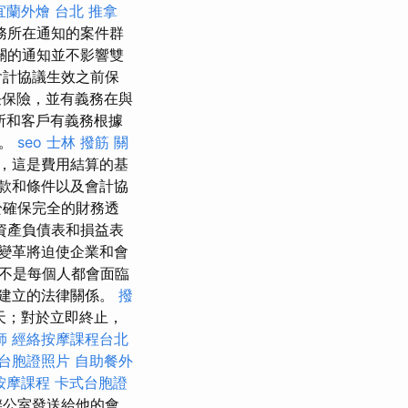
宜蘭外燴
台北 推拿
務所在通知的案件群
關的通知並不影響雙
會計協議生效之前保
任保險，並有義務在與
所和客戶有義務根據
失。
seo
士林 撥筋
關
，這是費用結算的基
款和條件以及會計協
於確保完全的財務透
資產負債表和損益表
變革將迫使企業和會
不是每個人都會面臨
建立的法律關係。
撥
天；對於立即終止，
師
經絡按摩課程台北
台胞證照片
自助餐外
按摩課程
卡式台胞證
辦公室發送給他的會