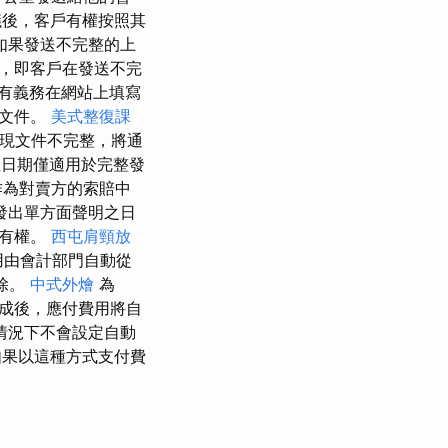
後，客戶有權按照其
如果發送不完整的上
，即客戶在發送不完
有義務在網站上填寫
的文件。
美式整復課
現文件不完整，將通
日期僅適用於完整發
作為對賣方的索賠中
發出單方面聲明之日
所有權。
西屯肩頸放
用由會計部門自動從
除。
中式外燴
為
成後，應付費用將自
情況下不會設定自動
果以這種方式支付費