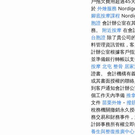
戶拖欠費用超過45
於
外燴服務
Nordig
腳底按摩課程
Nordi
胞證
會計辦公室在其
務。
附近按摩
在會
台胞證
除了貴公司的
料管理資訊管轄，客
計辦公室根據客戶指
並準備銀行轉帳以
按摩
北屯 整骨
居家
證書。 會計機構有
或其書面授權的聯
到客戶通知會計辦
個工作天內準備
推
文件
苗栗外燴
-
撥
稅務機關撤銷永久授
務交易和財務事件，
計師事務所有權立即
養生與整復推廣中心